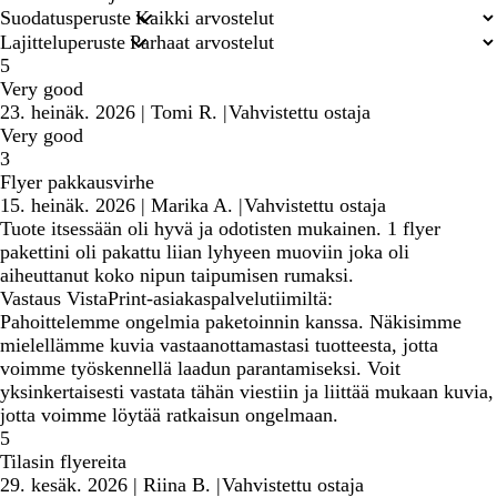
hakusyötteet
Suodatusperuste
Lajitteluperuste
5
Very good
23. heinäk. 2026
|
Tomi R.
|
Vahvistettu ostaja
Very good
3
Flyer pakkausvirhe
15. heinäk. 2026
|
Marika A.
|
Vahvistettu ostaja
Tuote itsessään oli hyvä ja odotisten mukainen. 1 flyer
pakettini oli pakattu liian lyhyeen muoviin joka oli
aiheuttanut koko nipun taipumisen rumaksi.
Vastaus VistaPrint-asiakaspalvelutiimiltä:
Pahoittelemme ongelmia paketoinnin kanssa. Näkisimme
mielellämme kuvia vastaanottamastasi tuotteesta, jotta
voimme työskennellä laadun parantamiseksi. Voit
yksinkertaisesti vastata tähän viestiin ja liittää mukaan kuvia,
jotta voimme löytää ratkaisun ongelmaan.
5
Tilasin flyereita
29. kesäk. 2026
|
Riina B.
|
Vahvistettu ostaja