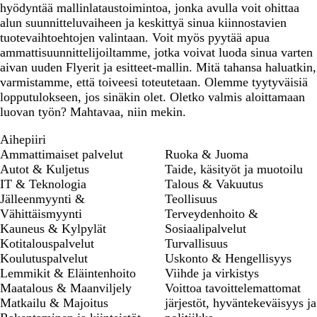
hyödyntää mallinlataustoimintoa, jonka avulla voit ohittaa
alun suunnitteluvaiheen ja keskittyä sinua kiinnostavien
tuotevaihtoehtojen valintaan. Voit myös pyytää apua
ammattisuunnittelijoiltamme, jotka voivat luoda sinua varten
aivan uuden Flyerit ja esitteet-mallin. Mitä tahansa haluatkin,
varmistamme, että toiveesi toteutetaan. Olemme tyytyväisiä
lopputulokseen, jos sinäkin olet. Oletko valmis aloittamaan
luovan työn? Mahtavaa, niin mekin.
Aihepiiri
Ammattimaiset palvelut
Ruoka & Juoma
Autot & Kuljetus
Taide, käsityöt ja muotoilu
IT & Teknologia
Talous & Vakuutus
Jälleenmyynti &
Teollisuus
Vähittäismyynti
Terveydenhoito &
Kauneus & Kylpylät
Sosiaalipalvelut
Kotitalouspalvelut
Turvallisuus
Koulutuspalvelut
Uskonto & Hengellisyys
Lemmikit & Eläintenhoito
Viihde ja virkistys
Maatalous & Maanviljely
Voittoa tavoittelemattomat
Matkailu & Majoitus
järjestöt, hyväntekeväisyys ja