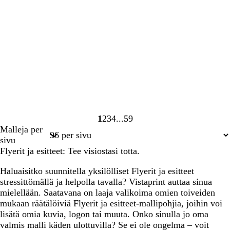
1
2
3
4
59
Sivu
Sivu
Sivu
Sivu
Sivu
Malleja per
1
2
3
4
59
sivu
Flyerit ja esitteet: Tee visiostasi totta.
Haluaisitko suunnitella yksilölliset Flyerit ja esitteet
stressittömällä ja helpolla tavalla? Vistaprint auttaa sinua
mielellään. Saatavana on laaja valikoima omien toiveiden
mukaan räätälöiviä Flyerit ja esitteet-mallipohjia, joihin voi
lisätä omia kuvia, logon tai muuta. Onko sinulla jo oma
valmis malli käden ulottuvilla? Se ei ole ongelma – voit