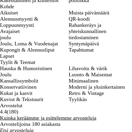
Rakentaminen ja kiinteistöt
politiikka
Kohde
Aikuiset
Muista päivämäärä
Alennusmyynti &
QR-koodi
Loppuunmyynti
Rahankeräys ja
Avajaiset
yhteiskunnallinen
joulu
tiedostaminen
Joulu, Loma & Vuodenajat
Syntymäpäivä
Kupongit & Alennusliput
Tapahtumat
Lapset
Tyylit & Teemat
Hauska & Humoristinen
Lihavoitu & värik
Joulu
Luonto & Maisemat
Kansallissymbolit
Minimaalinen
Konservatiivinen
Moderni ja yksinkertainen
Kukat ja kasvit
Retro & Vintage
Kuviot & Tekstuurit
Tyylikäs
Arvostelut
180
4.4
(
180
)
arvostelua
Kuinka keräämme ja esittelemme arvosteluja
Arvostelijoina 180 asiakasta
Omat