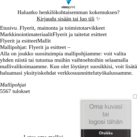
Dia
Haluatko henkilökohtaisemman kokemuksen?
1
Kirjaudu sisään tai luo tili
✨
/
Etusivu
Flyerit, mainonta ja toimistotarvikkeet
1
...
Markkinointimateriaalit
Flyerit ja taitetut esitteet
Flyerit ja esitteet
Mallit
Mallipohjat: Flyerit ja esitteet –
Alla on joukko suosituimpia mallipohjiamme: voit valita
yhden niistä tai tutustua muihin vaihtoehtoihin selaamalla
mallivalikoimaamme. Kun olet löytänyt suosikkisi, voit lisätä
haluamasi yksityiskohdat verkkosuunnittelutyökalussamme.
Mallipohjat
5567 tulokset
Suodattimet