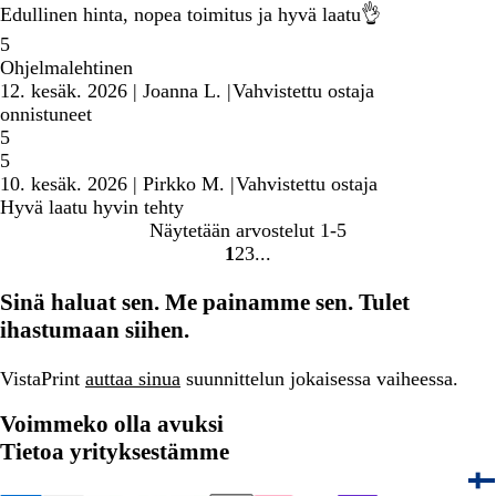
Edullinen hinta, nopea toimitus ja hyvä laatu👌
5
Ohjelmalehtinen
12. kesäk. 2026
|
Joanna L.
|
Vahvistettu ostaja
onnistuneet
5
5
10. kesäk. 2026
|
Pirkko M.
|
Vahvistettu ostaja
Hyvä laatu hyvin tehty
Näytetään arvostelut
1-5
1
2
3
Siirry
Siirry
Siirry
sivulle
sivulle
sivulle
Sinä haluat sen. Me painamme sen. Tulet
ihastumaan siihen.
VistaPrint
auttaa sinua
suunnittelun jokaisessa vaiheessa.
Voimmeko olla avuksi
Tietoa yrityksestämme