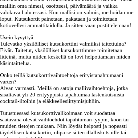
malliin oma nimesi, osoitteesi, päivämäärä ja vaikka
valokuva halutessasi. Kun mallisi on valmis, me hoidamme
loput. Kutsukortit painetaan, pakataan ja toimitetaan
kotiovellesi ammattitaidolla. Ja sitten vaan postittelemaan!
Usein kysyttyä
Tulevatko yksilölliset kutsukorttini valmiiksi taitettuina?
Eivät. Taitetut, yksilölliset kutsukorttimme toimitetaan
litteinä, mutta niiden keskellä on lovi helpottamaan niiden
käsintaittelua.
Onko teillä kutsukorttivaihtoehtoja erityistapahtumaani
varten?
Aivan varmasti. Meillä on satoja mallivaihtoehtoja, jotka
sisältävät yli 20 erityyppistä tapahtumaa lastenkutsuista
cocktail-iltoihin ja eläkkeellesiirtymisjuhliin.
Tutustuessasi kutsukorttivalikoimaan voit suodattaa
saatavana olevat vaihtoehdot tapahtuman tyypin, koon tai
muiden tietojen mukaan. Niin löydät helposti ja nopeasti
täydellisen kutsukortin, olipa se sitten illalliskutsuille tai