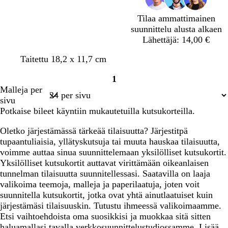
i
n
s
h
n
a
k
r
Tilaa ammattimainen
e
i
e
e
suunnittelu alusta alkaen
n
n
a
ä
Lähettäjä: 14,00 €
e
n
t
p
s
s
p
s
Taitettu 18,2 x 11,7 cm
e
i
i
i
u
i
1
r
n
n
n
r
n
Sivu
Malleja per
ä
k
i
i
p
i
1
sivu
s
k
v
v
p
v
Potkaise bileet käyntiin mukautetuilla kutsukorteilla.
i
i
i
u
i
h
h
r
h
Oletko järjestämässä tärkeää tilaisuutta? Järjestitpä
r
r
a
r
tupaantuliaisia, yllätyskutsuja tai muuta hauskaa tilaisuutta,
e
e
e
voimme auttaa sinua suunnittelemaan yksilölliset kutsukortit.
ä
ä
ä
Yksilölliset kutsukortit auttavat virittämään oikeanlaisen
tunnelman tilaisuutta suunnitellessasi. Saatavilla on laaja
valikoima teemoja, malleja ja paperilaatuja, joten voit
suunnitella kutsukortit, jotka ovat yhtä ainutlaatuiset kuin
järjestämäsi tilaisuuskin. Tutustu ihmeessä valikoimaamme.
Etsi vaihtoehdoista oma suosikkisi ja muokkaa sitä sitten
haluamallasi tavalla verkkosuunnittelustudiossamme. Lisää