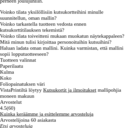
perheen joulujuhliin.
Voinko tilata yksilöllisiin kutsukortteihini minulle
suunnitellun, oman mallin?
Voinko tarkastella tuotteen vedosta ennen
kutsukorttitilauksen tekemistä?
Voinko tilata toiveitteni mukaan muokatun näytekappaleen?
Mitä minun tulisi kirjoittaa personoituihin kutsuihini?
Haluan ladata oman mallini. Kuinka varmistan, että mallini
sopii lopputuotteeseen?
Tuotteen valinnat
Paperilaatu
Kulma
Koko
Foliopainatuksen väri
VistaPrintiltä löytyy
Kutsukortit ja ilmoitukset
mallipohjia
moneen makuun
Arvostelut
60
4.5
(
60
)
arvostelua
Kuinka keräämme ja esittelemme arvosteluja
Arvostelijoina 60 asiakasta
Omat