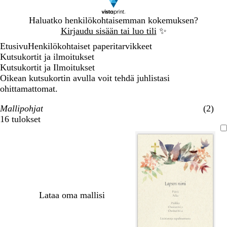
Dia
Haluatko henkilökohtaisemman kokemuksen?
1
Kirjaudu sisään tai luo tili
✨
/
Etusivu
Henkilökohtaiset paperitarvikkeet
1
Kutsukortit ja ilmoitukset
Kutsukortit ja Ilmoitukset
Oikean kutsukortin avulla voit tehdä juhlistasi
ohittamattomat.
Mallipohjat
(2)
16 tulokset
Suodattimet
Lataa oma mallisi