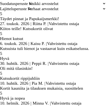
hakusyötteet
Suodatusperuste
Lajitteluperuste
5
Täydet pinnat ja Papukaijsmerkki!
27. toukok. 2026
|
Riitta P.
|
Vahvistettu ostaja
Kiitos teille! Kutsukortit olivat
5
Hienot kutsut
6. toukok. 2026
|
Kaisu P.
|
Vahvistettu ostaja
Kutsuista tuli hienot ja vastaavat kuin esikatselussa.
5
Hyvä
30. huhtik. 2026
|
Peppi R.
|
Vahvistettu ostaja
Oli mitä tilasinkin!
5
Kutsukortit rippijuhliin
10. huhtik. 2026
|
Pia M.
|
Vahvistettu ostaja
Kortit kauniita ja tilauksen mukaisia, suosittelen
5
Hyvä ja nopea
10. helmik. 2026
|
Minna V.
|
Vahvistettu ostaja