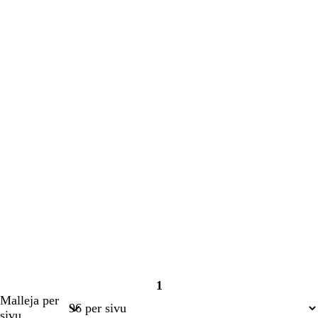
1
Sivu
Malleja per
1
sivu