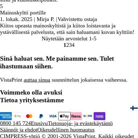
5
Mainoskyltti portille
1. lokak. 2025
|
Mirja P.
|
Vahvistettu ostaja
Kiitos upeasta mainoskyltistä ja kiitos loistavasta ja
ystävällisestä palvelusta, että sain haluamani kuvan kylttiin!
Näytetään arvostelut
1-5
1
2
3
4
Siirry
Siirry
Siirry
Siirry
sivulle
sivulle
sivulle
sivulle
Sinä haluat sen. Me painamme sen. Tulet
ihastumaan siihen.
VistaPrint
auttaa sinua
suunnittelun jokaisessa vaiheessa.
Voimmeko olla avuksi
Tietoa yrityksestämme
0800 145 724
Etusivu
Tietosuoja- ja evästekäytäntö
Säännöt ja ehdot
Oikeudellinen huomautus
CIMPRESS-yhtiö
© 2001-2026 VistaPrint. Kaikki oikeudet