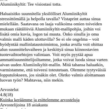
Alumiinikyltit: Tee visiostasi totta.
Haluaisitko suunnitella yksilölliset Alumiinikyltit
stressittömällä ja helpolla tavalla? Vistaprint auttaa sinua
mielellään. Saatavana on laaja valikoima omien toiveiden
mukaan räätälöiviä Alumiinikyltit-mallipohjia, joihin voi
lisätä omia kuvia, logon tai muuta. Onko sinulla jo oma
valmis malli käden ulottuvilla? Se ei ole ongelma – voit
hyödyntää mallinlataustoimintoa, jonka avulla voit ohittaa
alun suunnitteluvaiheen ja keskittyä sinua kiinnostavien
tuotevaihtoehtojen valintaan. Voit myös pyytää apua
ammattisuunnittelijoiltamme, jotka voivat luoda sinua varten
aivan uuden Alumiinikyltit-mallin. Mitä tahansa haluatkin,
varmistamme, että toiveesi toteutetaan. Olemme tyytyväisiä
lopputulokseen, jos sinäkin olet. Oletko valmis aloittamaan
luovan työn? Mahtavaa, niin mekin.
Arvostelut
18
4.8
(
18
)
arvostelua
Kuinka keräämme ja esittelemme arvosteluja
Arvostelijoina 18 asiakasta