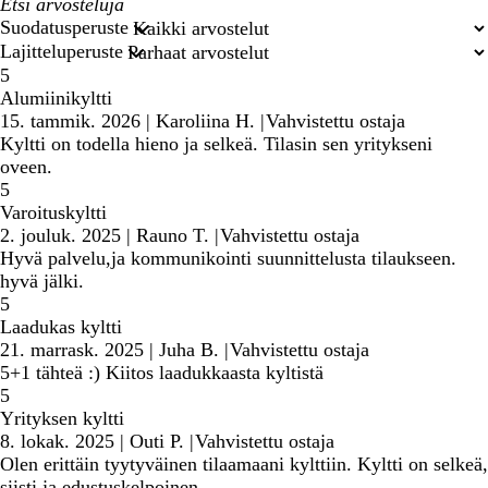
Omat
hakusyötteet
Suodatusperuste
Lajitteluperuste
5
Alumiinikyltti
15. tammik. 2026
|
Karoliina H.
|
Vahvistettu ostaja
Kyltti on todella hieno ja selkeä. Tilasin sen yritykseni
oveen.
5
Varoituskyltti
2. jouluk. 2025
|
Rauno T.
|
Vahvistettu ostaja
Hyvä palvelu,ja kommunikointi suunnittelusta tilaukseen.
hyvä jälki.
5
Laadukas kyltti
21. marrask. 2025
|
Juha B.
|
Vahvistettu ostaja
5+1 tähteä :) Kiitos laadukkaasta kyltistä
5
Yrityksen kyltti
8. lokak. 2025
|
Outi P.
|
Vahvistettu ostaja
Olen erittäin tyytyväinen tilaamaani kylttiin. Kyltti on selkeä,
siisti ja edustuskelpoinen.