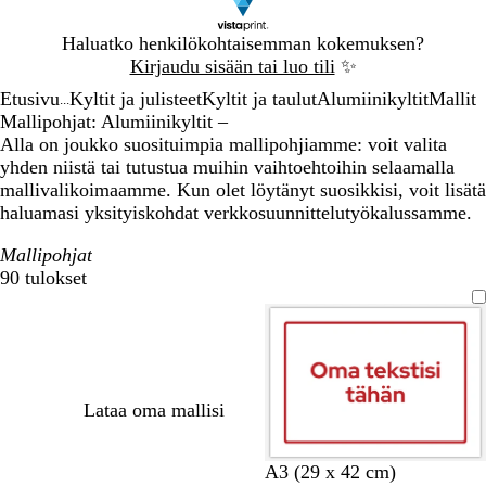
Dia
Haluatko henkilökohtaisemman kokemuksen?
1
Kirjaudu sisään tai luo tili
✨
/
Etusivu
Kyltit ja julisteet
Kyltit ja taulut
Alumiinikyltit
Mallit
1
...
Mallipohjat: Alumiinikyltit –
Alla on joukko suosituimpia mallipohjiamme: voit valita
yhden niistä tai tutustua muihin vaihtoehtoihin selaamalla
mallivalikoimaamme. Kun olet löytänyt suosikkisi, voit lisätä
haluamasi yksityiskohdat verkkosuunnittelutyökalussamme.
Mallipohjat
90 tulokset
Suodattimet
Lataa oma mallisi
A3 (29 x 42 cm)