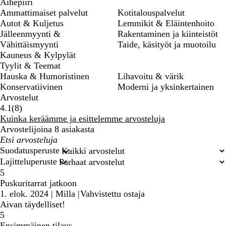
Aihepiiri
Ammattimaiset palvelut
Kotitalouspalvelut
Autot & Kuljetus
Lemmikit & Eläintenhoito
Jälleenmyynti &
Rakentaminen ja kiinteistöt
Vähittäismyynti
Taide, käsityöt ja muotoilu
Kauneus & Kylpylät
Tyylit & Teemat
Hauska & Humoristinen
Lihavoitu & värik
Konservatiivinen
Moderni ja yksinkertainen
Arvostelut
8
4.1
(
8
)
arvostelua
Kuinka keräämme ja esittelemme arvosteluja
Arvostelijoina 8 asiakasta
Omat
hakusyötteet
Suodatusperuste
Lajitteluperuste
5
Puskuritarrat jatkoon
1. elok. 2024
|
Milla
|
Vahvistettu ostaja
Aivan täydelliset!
5
Ensimmäinen tilaus