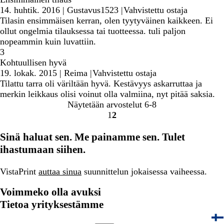
14. huhtik. 2016
|
Gustavus1523
|
Vahvistettu ostaja
Tilasin ensimmäisen kerran, olen tyytyväinen kaikkeen. Ei
ollut ongelmia tilauksessa tai tuotteessa. tuli paljon
nopeammin kuin luvattiin.
3
Kohtuullisen hyvä
19. lokak. 2015
|
Reima
|
Vahvistettu ostaja
Tilattu tarra oli väriltään hyvä. Kestävyys askarruttaa ja
merkin leikkaus olisi voinut olla valmiina, nyt pitää saksia.
Näytetään arvostelut
6-8
1
2
Siirry
Siirry
sivulle
sivulle
Sinä haluat sen. Me painamme sen. Tulet
ihastumaan siihen.
VistaPrint
auttaa sinua
suunnittelun jokaisessa vaiheessa.
Voimmeko olla avuksi
Tietoa yrityksestämme