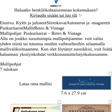
Dia
Haluatko henkilökohtaisemman kokemuksen?
1
Kirjaudu sisään tai luo tili
✨
/
Etusivu
Kyltit ja julisteet
Siirtokuvat
Autotarrat ja -magneetit
1
...
Puskuritarrat
Mallit
Retro & Vintage
Mallipohjat: Puskuritarrat – Retro & Vintage
Alla on joukko suosituimpia mallipohjiamme: voit valita
yhden niistä tai tutustua muihin vaihtoehtoihin selaamalla
mallivalikoimaamme. Kun olet löytänyt suosikkisi, voit lisätä
haluamasi yksityiskohdat verkkosuunnittelutyökalussamme.
Mallipohjat
7 tulokset
Suodattimet
Lataa oma mallisi
t
s
t
m
7.6 x 27.9 cm
u
i
u
u
m
n
m
s
m
i
m
t