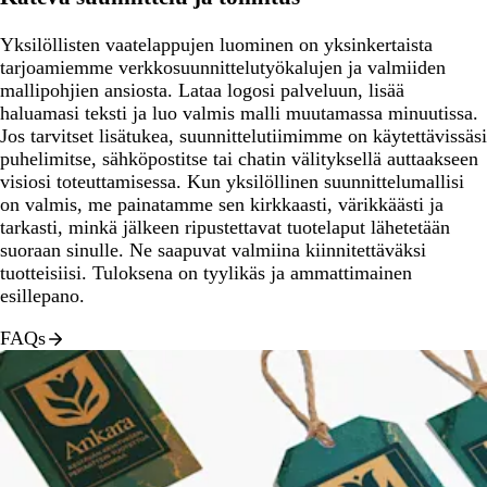
Yksilöllisten vaatelappujen luominen on yksinkertaista
tarjoamiemme verkkosuunnittelutyökalujen ja valmiiden
mallipohjien ansiosta. Lataa logosi palveluun, lisää
haluamasi teksti ja luo valmis malli muutamassa minuutissa.
Jos tarvitset lisätukea, suunnittelutiimimme on käytettävissäsi
puhelimitse, sähköpostitse tai chatin välityksellä auttaakseen
visiosi toteuttamisessa. Kun yksilöllinen suunnittelumallisi
on valmis, me painatamme sen kirkkaasti, värikkäästi ja
tarkasti, minkä jälkeen ripustettavat tuotelaput lähetetään
suoraan sinulle. Ne saapuvat valmiina kiinnitettäväksi
tuotteisiisi. Tuloksena on tyylikäs ja ammattimainen
esillepano.
FAQs