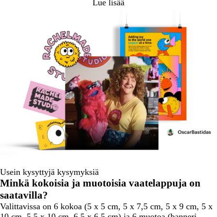
Lue lisää
Usein kysyttyjä kysymyksiä
Minkä kokoisia ja muotoisia vaatelappuja on
saatavilla?
Valittavissa on 6 kokoa (5 x 5 cm, 5 x 7,5 cm, 5 x 9 cm, 5 x
10 cm, 5,5 x 10 cm, 6,5 x 6,5 cm) ja 6 muotoa (banneri,