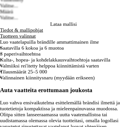
Valitse...
Määrä
Valitse...
Lataa mallisi
Tiedot & mallipohjat
Tuotteen valinnat
Luo vaatelapuilla brändille ammattimainen ilme
Saatavilla 6 kokoa ja 6 muotoa
3 paperivaihtoehtoa
Kulta-, hopea- ja kohdelakkausvaihtoehtoja saatavilla
Valmiiksi rei'itetty helppoa kiinnittämistä varten
Tilausmäärät 25–5 000
Valinnainen kiinnitysnaru (myydään erikseen)
Auta vaatteita erottumaan joukosta
Luo vahva ensivaikutelma esittelemällä brändisi ilmettä ja
tuotetietoja kompaktissa ja mieleenpainuvassa muodossa.
Olitpa sitten lanseeraamassa uutta vaatemallistoa tai
uudistamassa olemassa olevia tuotteitasi, omalla logollasi
varustetut ripustettavat vaatelaput luovat yhtenäisen