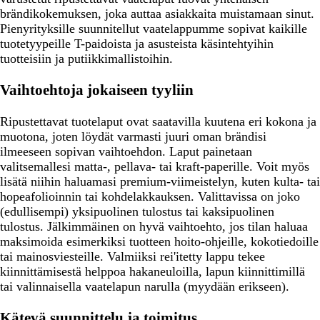
brändikokemuksen, joka auttaa asiakkaita muistamaan sinut.
Pienyrityksille suunnitellut vaatelappumme sopivat kaikille
tuotetyypeille T-paidoista ja asusteista käsintehtyihin
tuotteisiin ja putiikkimallistoihin.
Vaihtoehtoja jokaiseen tyyliin
Ripustettavat tuotelaput ovat saatavilla kuutena eri kokona ja
muotona, joten löydät varmasti juuri oman brändisi
ilmeeseen sopivan vaihtoehdon. Laput painetaan
valitsemallesi matta-, pellava- tai kraft-paperille. Voit myös
lisätä niihin haluamasi premium-viimeistelyn, kuten kulta- tai
hopeafolioinnin tai kohdelakkauksen. Valittavissa on joko
(edullisempi) yksipuolinen tulostus tai kaksipuolinen
tulostus. Jälkimmäinen on hyvä vaihtoehto, jos tilan haluaa
maksimoida esimerkiksi tuotteen hoito-ohjeille, kokotiedoille
tai mainosviesteille. Valmiiksi rei'itetty lappu tekee
kiinnittämisestä helppoa hakaneuloilla, lapun kiinnittimillä
tai valinnaisella vaatelapun narulla (myydään erikseen).
Kätevä suunnittelu ja toimitus