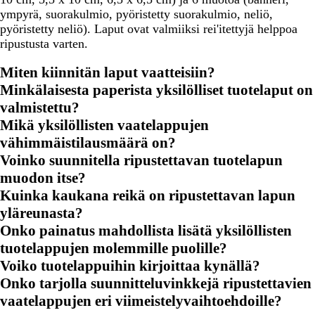
ympyrä, suorakulmio, pyöristetty suorakulmio, neliö,
pyöristetty neliö). Laput ovat valmiiksi rei'itettyjä helppoa
ripustusta varten.
Miten kiinnitän laput vaatteisiin?
Minkälaisesta paperista yksilölliset tuotelaput on
valmistettu?
Mikä yksilöllisten vaatelappujen
vähimmäistilausmäärä on?
Voinko suunnitella ripustettavan tuotelapun
muodon itse?
Kuinka kaukana reikä on ripustettavan lapun
yläreunasta?
Onko painatus mahdollista lisätä yksilöllisten
tuotelappujen molemmille puolille?
Voiko tuotelappuihin kirjoittaa kynällä?
Onko tarjolla suunnitteluvinkkejä ripustettavien
vaatelappujen eri viimeistelyvaihtoehdoille?