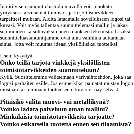
Intuitiivisen suunnittelustudion avulla voit muokata
yrityksesi tarvitsemat toimisto- ja kirjoitustarvikkeet
tarpeittesi mukaan. Aloita lataamalla sovellukseen logosi tai
kuvasi. Voit myös tallentaa suunnittelemasi mallin ja jakaa
sen muiden katsottavaksi ennen tilauksen tekemistä. Lisäksi
suunnitteluasiantuntijamme ovat aina valmiina auttamaan
sinua, jotta voit muuttaa ideasi yksilöllisiksi tuotteiksi.
Usein kysyttyä
Onko teillä tarjota vinkkejä yksilöllisten
toimistotarvikkeiden suunnitteluun?
Kyllä. Suosittelemme valitsemaan värivaihtoehdon, joka saa
logosi parhaiten esille. Jos esimerkiksi painatat mustan logon
mustaan tai tummaan tuotteeseen, kuvio ei näy selvästi.
Pitäisikö valita muovi- vai metallikynä?
Voinko ladata palveluun oman mallini?
Minkälaisia toimistotarvikkeita tarjoatte?
Voinko esikatsella tuotetta ennen sen tilaamista?