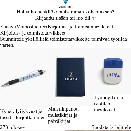
Dia
Haluatko henkilökohtaisemman kokemuksen?
1
Kirjaudu sisään tai luo tili
✨
/
Etusivu
Mainostuotteet
Kirjoitus- ja toimistotarvikkeet
1
Kirjoitus- ja toimistotarvikkeet
Suunnittele yksilöllisiä toimistotarvikkeita toimivaa työtilaa
varten.
Diat
1
–
3
/
3
Työpöydän ja
työtilan
Muistiinpanot,
tarvikkeet
Kynät, lyijykynät ja
muistikirjat ja
tussit - kirjoittaminen
päiväkirjat
273 tulokset
Suodata ja lajittele