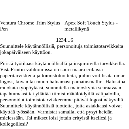
i
i
n
n
n
i
e
e
n
n
n
e
T
M
V
P
P
V
Ventura Chrome Trim Stylus
Apex Soft Touch Stylus -
s
n
u
u
i
u
u
a
Pen
metallikynä
i
m
s
h
n
r
l
n
1
2
3
4
6
m
t
r
a
p
k
Siirry
Siirry
Siirry
Siirry
Siirry
i
Suunnittele käytännöllisiä, personoituja toimistotarvikkeita
a
a
e
i
p
o
sivulle
sivulle
sivulle
sivulle
sivulle
n
jokapäiväiseen käyttöön.
n
ä
n
u
i
e
s
e
r
n
n
Piristä työtilaasi käytännöllisillä ja inspiroivilla tarvikkeilla.
i
n
a
e
VistaPrintin valikoimissa on suuri määrä erilaisia
n
n
paperitarvikkeita ja toimistotuotteita, joihin voit lisätä oman
i
logosi, kuvan tai muun haluamasi painatusmallin. Halusitpa
n
muokata työpöytääsi, suunnitella mainoskyniä seuraavaan
e
tapahtumaasi tai yllättää tiimisi räätälöidyillä välipaloilla,
n
personoidut toimistotarvikkeemme pitävät logosi näkyvillä.
Suunnittele käytännöllisiä tuotteita, joita asiakkaasi voivat
käyttää työssään. Varmistat samalla, että pysyt heidän
mielessään. Tai mikset loisi jotain erityistä itsellesi ja
kollegoillesi?