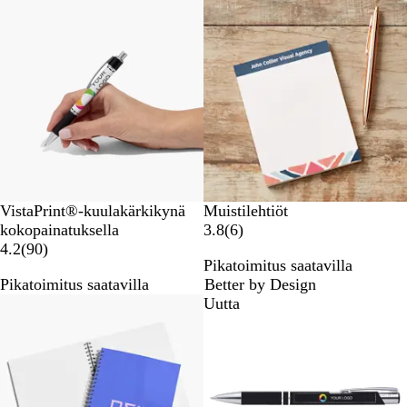
Suosituin tuote
Uudet vaihtoehdot
V
VistaPrint®-kuulakärkikynä
Muistilehtiöt
a
6
kokopainatuksella
3.8
(
6
)
l
9
a
4.2
(
90
)
Pikatoimitus saatavilla
k
0
r
Pikatoimitus saatavilla
Better by Design
o
a
v
Suosituin tuote
Uutta
i
r
o
n
v
s
e
o
t
n
s
e
t
l
e
u