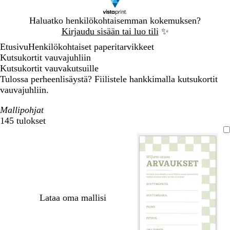
Dia
Haluatko henkilökohtaisemman kokemuksen?
1
Kirjaudu sisään tai luo tili
✨
/
Etusivu
Henkilökohtaiset paperitarvikkeet
1
Kutsukortit vauvajuhliin
Kutsukortit vauvakutsuille
Tulossa perheenlisäystä? Fiilistele hankkimalla kutsukortit
vauvajuhliin.
Mallipohjat
145 tulokset
Suodattimet
Lataa oma mallisi