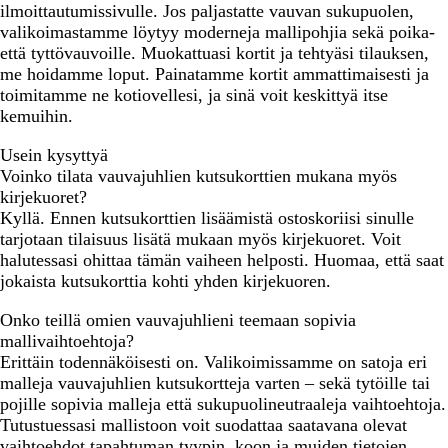
ilmoittautumissivulle. Jos paljastatte vauvan sukupuolen,
valikoimastamme löytyy moderneja mallipohjia sekä poika-
että tyttövauvoille. Muokattuasi kortit ja tehtyäsi tilauksen,
me hoidamme loput. Painatamme kortit ammattimaisesti ja
toimitamme ne kotiovellesi, ja sinä voit keskittyä itse
kemuihin.
Usein kysyttyä
Voinko tilata vauvajuhlien kutsukorttien mukana myös
kirjekuoret?
Kyllä. Ennen kutsukorttien lisäämistä ostoskoriisi sinulle
tarjotaan tilaisuus lisätä mukaan myös kirjekuoret. Voit
halutessasi ohittaa tämän vaiheen helposti. Huomaa, että saat
jokaista kutsukorttia kohti yhden kirjekuoren.
Onko teillä omien vauvajuhlieni teemaan sopivia
mallivaihtoehtoja?
Erittäin todennäköisesti on. Valikoimissamme on satoja eri
malleja vauvajuhlien kutsukortteja varten – sekä tytöille tai
pojille sopivia malleja että sukupuolineutraaleja vaihtoehtoja.
Tutustuessasi mallistoon voit suodattaa saatavana olevat
vaihtoehdot tapahtuman tyypin, koon ja muiden tietojen