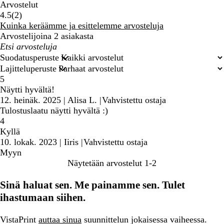
Arvostelut
2
4.5
(
2
)
arvostelua
Kuinka keräämme ja esittelemme arvosteluja
Arvostelijoina 2 asiakasta
Omat
hakusyötteet
Suodatusperuste
Lajitteluperuste
5
Näytti hyvältä!
12. heinäk. 2025
|
Alisa L.
|
Vahvistettu ostaja
Tulostuslaatu näytti hyvältä :)
4
Kyllä
10. lokak. 2023
|
Iiris
|
Vahvistettu ostaja
Myyn
Näytetään arvostelut
1-2
Sinä haluat sen. Me painamme sen. Tulet
ihastumaan siihen.
VistaPrint
auttaa sinua
suunnittelun jokaisessa vaiheessa.