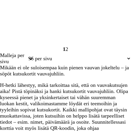
1
2
Sivu
Sivu
Malleja per
1
2
sivu
Mikään ei ole suloisempaa kuin pienen vauvan jokeltelu – ja
söpöt kutsukortit vauvajuhliin.
H-hetki lähestyy, mikä tarkoittaa sitä, että on vauvakutsujen
aika! Pistä töpinäksi ja hanki kutsukortit vauvajuhliin. Olipa
kyseessä pienet ja yksinkertaiset tai vähän suuremman
luokan kestit, valikoimastamme löydät eri teemoihin ja
tyyleihin sopivat kutsukortit. Kaikki mallipohjat ovat täysin
muokattavissa, joten kutsuihin on helppo lisätä tarpeelliset
tiedot – esim. nimet, päivämäärä ja osoite. Suunnitellessasi
korttia voit myös lisätä QR-koodin, joka ohjaa