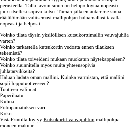
perusteella. Tällä tavoin sinun on helppo löytää nopeasti
juuri itsellesi sopiva kutsu. Tämän jälkeen autamme sinua
räätälöimään valitsemasi mallipohjan haluamallasi tavalla
nopeasti ja helposti.
Voinko tilata täysin yksilöllisen kutsukorttimallin vauvajuhlia
varten?
Voinko tarkastella kutsukortin vedosta ennen tilauksen
tekemistä?
Voinko tilata toiveideni mukaan muokatun näytekappaleen?
Voinko suunnitella myös muita yhteensopivia
juhlatarvikkeita?
Haluan ladata oman mallini. Kuinka varmistan, että mallini
sopii lopputuotteeseen?
Tuotteen valinnat
Paperilaatu
Kulma
Foliopainatuksen väri
Koko
VistaPrintiltä löytyy
Kutsukortit vauvajuhliin
mallipohjia
moneen makuun