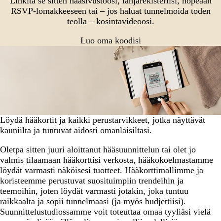
Linkitä se sitten hääsivustoosi, lahjarekisteriisi, nopeaan
RSVP-lomakkeeseen tai – jos haluat tunnelmoida toden
teolla – kosintavideoosi.
Luo oma koodisi
Löydä hääkortit ja kaikki perustarvikkeet, jotka näyttävät
kauniilta ja tuntuvat aidosti omanlaisiltasi.
Oletpa sitten juuri aloittanut hääsuunnittelun tai olet jo
valmis tilaamaan hääkorttisi verkosta, hääkokoelmastamme
löydät varmasti näköisesi tuotteet. Hääkorttimallimme ja
koristeemme perustuvat suosituimpiin trendeihin ja
teemoihin, joten löydät varmasti jotakin, joka tuntuu
raikkaalta ja sopii tunnelmaasi (ja myös budjettiisi).
Suunnittelustudiossamme voit toteuttaa omaa tyyliäsi vielä