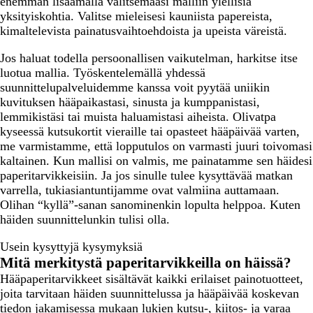
enemmän lisäämällä valitsemaasi malliin ylellisiä
yksityiskohtia. Valitse mieleisesi kauniista papereista,
kimaltelevista painatusvaihtoehdoista ja upeista väreistä.
Jos haluat todella persoonallisen vaikutelman, harkitse itse
luotua mallia. Työskentelemällä yhdessä
suunnittelupalveluidemme kanssa voit pyytää uniikin
kuvituksen hääpaikastasi, sinusta ja kumppanistasi,
lemmikistäsi tai muista haluamistasi aiheista. Olivatpa
kyseessä kutsukortit vieraille tai opasteet hääpäivää varten,
me varmistamme, että lopputulos on varmasti juuri toivomasi
kaltainen. Kun mallisi on valmis, me painatamme sen häidesi
paperitarvikkeisiin. Ja jos sinulle tulee kysyttävää matkan
varrella, tukiasiantuntijamme ovat valmiina auttamaan.
Olihan “kyllä”-sanan sanominenkin lopulta helppoa. Kuten
häiden suunnittelunkin tulisi olla.
Usein kysyttyjä kysymyksiä
Mitä merkitystä paperitarvikkeilla on häissä?
Hääpaperitarvikkeet sisältävät kaikki erilaiset painotuotteet,
joita tarvitaan häiden suunnittelussa ja hääpäivää koskevan
tiedon jakamisessa mukaan lukien kutsu-, kiitos- ja varaa