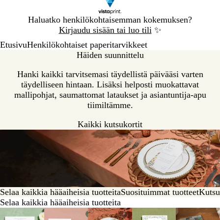
Dia
Haluatko henkilökohtaisemman kokemuksen?
1
Kirjaudu sisään tai luo tili
✨
/
Etusivu
Henkilökohtaiset paperitarvikkeet
1
Häiden suunnittelu
Hanki kaikki tarvitsemasi täydellistä päivääsi varten
täydelliseen hintaan. Lisäksi helposti muokattavat
mallipohjat, saumattomat lataukset ja asiantuntija-apu
tiimiltämme.
Kaikki kutsukortit
Selaa kaikkia hääaiheisia tuotteita
Suosituimmat tuotteet
Kutsuk
Selaa kaikkia hääaiheisia tuotteita
Diat