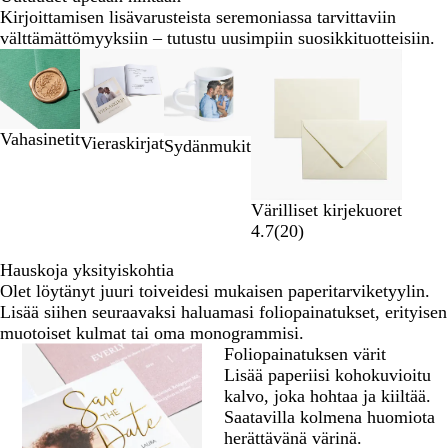
Kirjoittamisen lisävarusteista seremoniassa tarvittaviin
välttämättömyyksiin – tutustu uusimpiin suosikkituotteisiin.
Diat
Uudet vaihtoehdot
1
–
2
Vahasinetit
/
Vieraskirjat
Sydänmukit
4
Värilliset kirjekuoret
4.7
(
20
)
Hauskoja yksityiskohtia
Olet löytänyt juuri toiveidesi mukaisen paperitarviketyylin.
Lisää siihen seuraavaksi haluamasi foliopainatukset, erityisen
muotoiset kulmat tai oma monogrammisi.
Foliopainatuksen värit
Lisää paperiisi kohokuvioitu
kalvo, joka hohtaa ja kiiltää.
Saatavilla kolmena huomiota
herättävänä värinä.