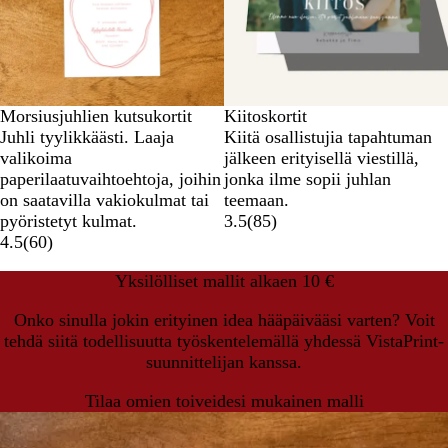
Morsiusjuhlien kutsukortit
Kiitoskortit
Juhli tyylikkäästi. Laaja
Kiitä osallistujia tapahtuman
valikoima
jälkeen erityisellä viestillä,
paperilaatuvaihtoehtoja, joihin
jonka ilme sopii juhlan
on saatavilla vakiokulmat tai
teemaan.
pyöristetyt kulmat.
3.5
(
85
)
4.5
(
60
)
Yksilölliset mallit alkaen 10 €
Onko sinulla jokin erityinen idea hääpäivääsi varten? Voit
tehdä siitä todellisuutta työskentelemällä yhdessä VistaPrint-
suunnittelijan kanssa.
Tilaa omien toiveidesi mukainen malli