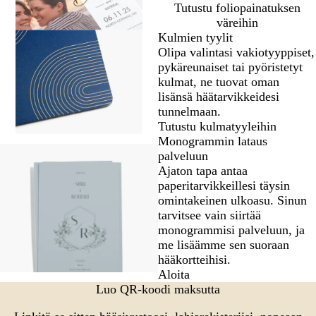
Tutustu foliopainatuksen
väreihin
Kulmien tyylit
Olipa valintasi vakiotyyppiset,
pykäreunaiset tai pyöristetyt
kulmat, ne tuovat oman
lisänsä häätarvikkeidesi
tunnelmaan.
Tutustu kulmatyyleihin
Monogrammin lataus
palveluun
Ajaton tapa antaa
paperitarvikkeillesi täysin
omintakeinen ulkoasu. Sinun
tarvitsee vain siirtää
monogrammisi palveluun, ja
me lisäämme sen suoraan
hääkortteihisi.
Aloita
Luo QR-koodi maksutta