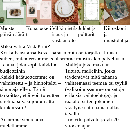
1
–
3
/
5
Muista
Kutsupaketi
Vihkimistila
Juhlat ja
Kiitoskortit
päivämäärä
t
isuus ja
polttarit
ja
vastaanotto
muistolahjat
Miksi valita VistaPrint?
Koska hääsi ansaitsevat parasta mitä on tarjolla. Tutustu
siihen, miten eroamme eduksemme muista alan palveluista.
Laatua, joka sopii kaikkiin
Malleja joka makuun
budjetteihin
Tutustu malleihin, jotka
Kaikki häätuotteemme on
täydentävät mitä tahansa
valmistettu – ja hinnoiteltu –
valitsemaasi teemaa tai tyyliä
sinua ajatellen. Tämä
(valikoimissamme on satoja
tarkoittaa, että voit toteuttaa
erilaisia vaihtoehtoja), ja
unelmapäiväsi joutumatta
räätälöi sitten jokainen
konkurssiin!
yksityiskohta haluamallasi
tavalla.
Autamme sinua aina
Luotettu palvelu jo yli 20
mielellämme
vuoden ajan