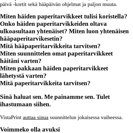
päivä -kortit sekä hääpäivän ohjelmat ja paljon muuta.
Miten häiden paperitarvikkeet tulisi koristella?
Onko häiden paperitarvikkeiden oltava
ulkoasultaan yhtenäiset? Miten luon yhtenäisen
hääpaperitarvikesetin?
Mitä hääpaperitarvikkeita tarvitsen?
Miten suunnittelen omat paperitarvikkeet
häitäni varten?
Miten pakkaan häiden paperitarvikkeet
lähetystä varten?
Mitä paperitarvikkeita tarvitsen?
Sinä haluat sen. Me painamme sen. Tulet
ihastumaan siihen.
VistaPrint
auttaa sinua
suunnittelun jokaisessa vaiheessa.
Voimmeko olla avuksi