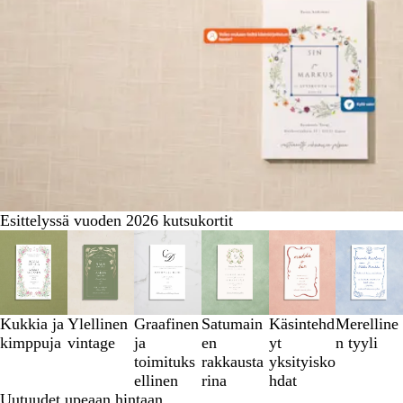
Esittelyssä vuoden 2026 kutsukortit
Diat
1
–
3
/
Kukkia ja
Ylellinen
Graafinen
Satumain
Käsintehd
Merelline
6
kimppuja
vintage
ja
en
yt
n tyyli
toimituks
rakkausta
yksityisko
ellinen
rina
hdat
Uutuudet upeaan hintaan