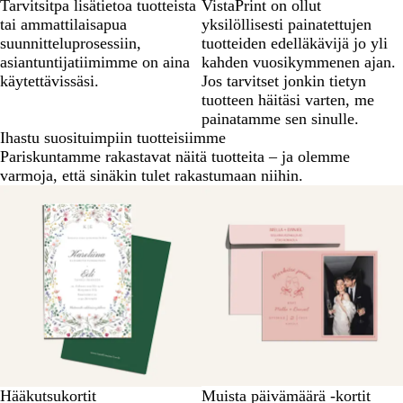
Tarvitsitpa lisätietoa tuotteista
VistaPrint on ollut
tai ammattilaisapua
yksilöllisesti painatettujen
suunnitteluprosessiin,
tuotteiden edelläkävijä jo yli
asiantuntijatiimimme on aina
kahden vuosikymmenen ajan.
käytettävissäsi.
Jos tarvitset jonkin tietyn
tuotteen häitäsi varten, me
painatamme sen sinulle.
Ihastu suosituimpiin tuotteisiimme
Pariskuntamme rakastavat näitä tuotteita – ja olemme
varmoja, että sinäkin tulet rakastumaan niihin.
Hääkutsukortit
Muista päivämäärä -kortit