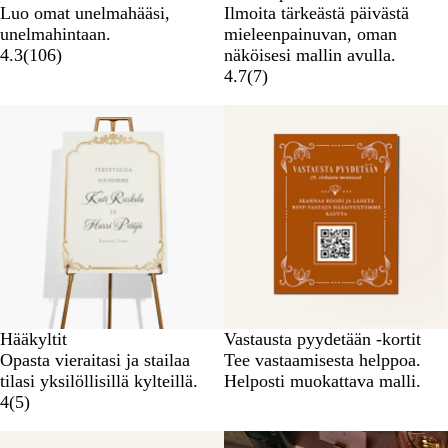
Luo omat unelmahääsi,
Ilmoita tärkeästä päivästä
unelmahintaan.
mieleenpainuvan, oman
4.3
(
106
)
näköisesi mallin avulla.
4.7
(
7
)
Uudet vaihtoehdot
Hääkyltit
Vastausta pyydetään -kortit
Opasta vieraitasi ja stailaa
Tee vastaamisesta helppoa.
tilasi yksilöllisillä kylteillä.
Helposti muokattava malli.
4
(
5
)