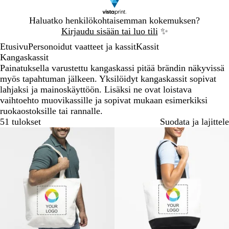
Dia
Haluatko henkilökohtaisemman kokemuksen?
1
Kirjaudu sisään tai luo tili
✨
/
Etusivu
Personoidut vaatteet ja kassit
Kassit
1
Kangaskassit
Painatuksella varustettu kangaskassi pitää brändin näkyvissä
myös tapahtuman jälkeen. Yksilöidyt kangaskassit sopivat
lahjaksi ja mainoskäyttöön. Lisäksi ne ovat loistava
vaihtoehto muovikassille ja sopivat mukaan esimerkiksi
ruokaostoksille tai rannalle.
51 tulokset
Suodata ja lajittele
Uudet vaihtoehdot
Suosituin tuote