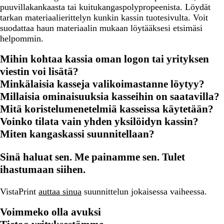
puuvillakankaasta tai kuitukangaspolypropeenista. Löydät
tarkan materiaalierittelyn kunkin kassin tuotesivulta. Voit
suodattaa haun materiaalin mukaan löytääksesi etsimäsi
helpommin.
Mihin kohtaa kassia oman logon tai yrityksen
viestin voi lisätä?
Minkälaisia kasseja valikoimastanne löytyy?
Millaisia ominaisuuksia kasseihin on saatavilla?
Mitä koristelumenetelmiä kasseissa käytetään?
Voinko tilata vain yhden yksilöidyn kassin?
Miten kangaskassi suunnitellaan?
Sinä haluat sen. Me painamme sen. Tulet
ihastumaan siihen.
VistaPrint
auttaa sinua
suunnittelun jokaisessa vaiheessa.
Voimmeko olla avuksi