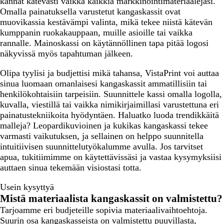
kannat kätevästi vaikka kaikkia markkinointimateriaalejasi.
n
n
Omalla painatuksella varustetut kangaskassit ovat
e
e
muovikassia kestävämpi valinta, mikä tekee niistä kätevän
n
n
kumppanin ruokakauppaan, muille asioille tai vaikka
rannalle. Mainoskassi on käytännöllinen tapa pitää logosi
näkyvissä myös tapahtuman jälkeen.
Olipa tyylisi ja budjettisi mikä tahansa, VistaPrint voi auttaa
sinua luomaan omanlaisesi kangaskassit ammatillisiin tai
henkilökohtaisiin tarpeisiin. Suunnittele kassi omalla logolla,
kuvalla, viestillä tai vaikka nimikirjaimillasi varustettuna eri
painatustekniikoita hyödyntäen. Haluatko luoda trendikkäitä
malleja? Leopardikuvioinen ja kukikas kangaskassi tekee
varmasti vaikutuksen, ja sellainen on helppo suunnitella
intuitiivisen suunnittelutyökalumme avulla. Jos tarvitset
apua, tukitiimimme on käytettävissäsi ja vastaa kysymyksiisi
auttaen sinua tekemään visiostasi totta.
Usein kysyttyä
Mistä materiaalista kangaskassit on valmistettu?
Tarjoamme eri budjeteille sopivia materiaalivaihtoehtoja.
Suurin osa kangaskasseista on valmistettu puuvillasta,