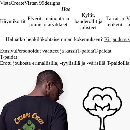
VistaCreate
Vistan 99designs
Kyltit,
Flyerit, mainonta ja
Tarrat ja
V
Käyntikortit
banderollit ja
toimistotarvikkeet
etiketit
ja
julisteet
Dia
Haluatko henkilökohtaisemman kokemuksen?
Kirjaudu sisä
1
/
Etusivu
Personoidut vaatteet ja kassit
T-paidat
T-paidat
1
T-paidat
Erotu joukosta erimallisilla, -tyylisillä ja -värisillä T-paidoilla
Diat
1
–
2
/
2