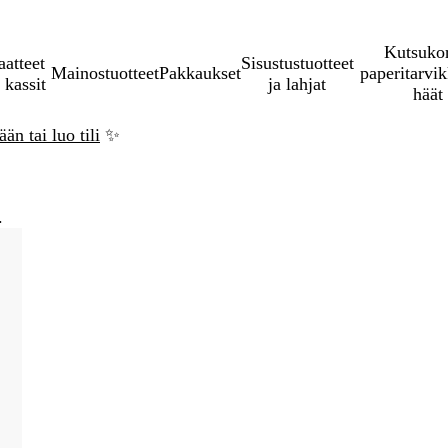
Kutsukor
aatteet
Sisustustuotteet
Mainostuotteet
Pakkaukset
paperitarvik
 kassit
ja lahjat
häät
än tai luo tili
✨
.