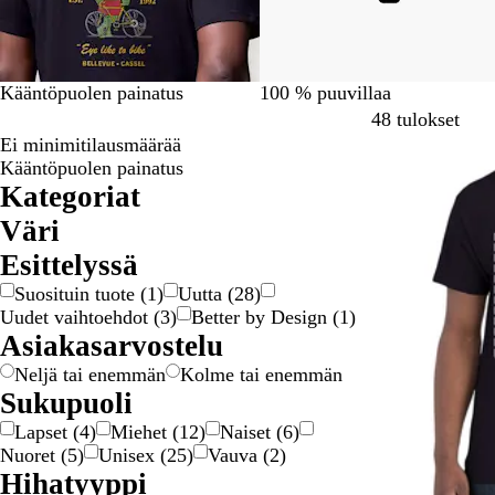
Kääntöpuolen painatus
100 % puuvillaa
Siir
48 tulokset
Ei minimitilausmäärää
Suosituin tuote
Kääntöpuolen painatus
Kategoriat
Väri
B
H
H
K
K
M
O
P
P
P
R
S
V
V
Esittelyssä
e
a
a
e
u
u
r
i
u
u
u
i
a
i
Suosituin tuote
(
1
)
Uutta
(
28
)
i
r
r
l
l
s
a
n
n
r
s
n
l
h
Uudet vaihtoehdot
(
3
)
Better by Design
(
1
)
g
m
m
t
t
t
n
k
a
p
k
i
k
r
Asiakasarvostelu
e
a
a
a
a
a
s
k
i
p
e
n
o
e
a
a
i
s
i
n
u
a
e
i
ä
Neljä tai enemmän
Kolme tai enemmän
n
i
e
r
n
n
Sukupuoli
e
n
a
e
Lapset
(
4
)
Miehet
(
12
)
Naiset
(
6
)
n
n
Nuoret
(
5
)
Unisex
(
25
)
Vauva
(
2
)
Hihatyyppi