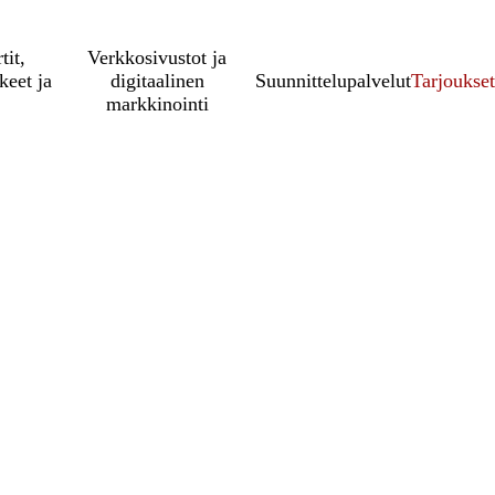
tit,
Verkkosivustot ja
keet ja
digitaalinen
Suunnittelupalvelut
Tarjoukset
markkinointi