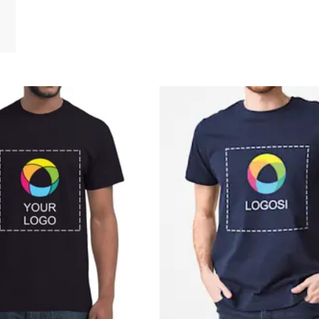
ry suoraan suodatettuihin tuloksiin