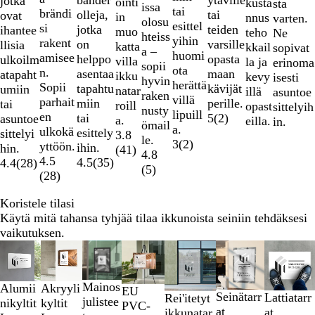
bander
jotka
ointi
kusta
sta
issa
tai
brändi
tai
olleja,
ovat
in
nnus
varten.
olosu
esittel
si
teiden
jotka
ihantee
muo
teho
Ne
hteiss
yihin
rakent
varsille
on
llisia
katta
kkail
sopivat
a –
huomi
amisee
opasta
helppo
ulkoilm
villa
la ja
erinoma
sopii
ota
n.
maan
asentaa
atapaht
ikku
kevy
isesti
hyvin
herättä
Sopii
kävijät
tapahtu
umiin
natar
illä
asuntoe
raken
villä
parhait
perille.
miin
tai
roill
opast
sittelyih
nusty
lipuill
en
5
(
2
)
tai
asuntoe
a.
eilla.
in.
ömail
a.
ulkokä
esittely
sittelyi
3.8
le.
3
(
2
)
yttöön.
ihin.
hin.
(
41
)
4.8
4.5
4.5
(
35
)
4.4
(
28
)
(
5
)
(
28
)
Koristele tilasi
Käytä mitä tahansa tyhjää tilaa ikkunoista seiniin tehdäksesi
vaikutuksen.
Diat
Uudet vaihtoehdot
Uudet vaihtoehdot
Uudet vaihtoehdot
Uudet vaihtoehdot
1
–
Mainos
Alumii
Akryyli
EU
2
Seinätarr
Lattiatarr
Rei'itetyt
julistee
nikyltit
kyltit
PVC-
/
at
at
ikkunatar