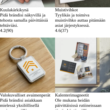
Kuulakärkikynä
Muistivihkot
Pidä brändisi näkyvillä ja
Tyylikäs ja toimiva
tehosta samalla päivittäisiä
muistivihko auttaa pitämään
tehtäviäsi.
asiat järjestyksessä.
4.2
(
90
)
4.6
(
37
)
Uudet vaihtoehdot
Valokuvalliset avaimenperät
Kalenterimagneetit
Pidä brändisi asiakkaan
Ole mukana heidän
mielessä yksilöllisellä
päivittäisissä rutiineissaan