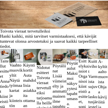
Toivota vieraat tervetulleiksi
Hanki kaikki, mitä tarvitset varmistaaksesi, että kävijät
tuntevat olonsa arvostetuksi ja saavat kaikki tarpeelliset
tiedot.
Diat
Uudet vaihtoehdot
Uudet vaihtoehdot
1
Taite
Esitt
Kuitt
–
A-
Pöytät
Vaahto
Käynti
Pöytälii
llut
elyka
iviho
2
kyltit
Nidotut
aulut
muovik
kortit
nat
esitte
nsiot
t
/
aalto
esitteet
Maksi
yltit
Auta
Lisää
et
Orga
Varm
9
muov
Toivota
moi
Näytä
mahdol
viimeist
Anna
nisoi
ista
ista
vieraat
näkyv
työmaa
lisia
elty ja
tiedo
kiint
sujuv
Ohja
tervetull
yytesi
kartat
asiakka
ammatti
t
eistö
a
a
eiksi
tapaht
ja
ita
mainen
kiint
esitte
lasku
kävij
tarjoama
umass
kiinteis
ottama
ilme
eistö
et,
tusjär
öitä
lla heille
a.
tön
an
tapahtu
stä
sopi
jestel
ja
yksityisk