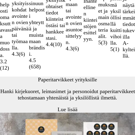
Ihante
yksityis
sinuun
maan
help
muks
mä
näytä
ohtaiset
elline
kohdat
helpost
tai
osti
et ja
yksil
tärkei
tiedot
n
avointe
i
avointe
oma
main
öllisi
mmät
kiinteist
kiintei
n ovien
yhteytt
n ovien
ksutt
osma
llä
tiedot
östäsi tai
stöjen
päivänä
ä ja
asuntoe
avass
teria
kuitti
tukev
hankkee
esittel
tai
muista
sittelyy
a
alit.
vihoi
illa
stasi.
yyn.
työmaa
maan
n.
muo
5
(
3
)
lla.
A-
4.4
(
10
)
lla.
brändis
4.3
(
6
)
doss
5
(
1
)
kyltei
4.3
(
6
)
i.
a.
llä.
4.5
3.2
(
658
)
(
12
)
Paperitarvikkeet yrityksille
Hanki kirjekuoret, leimasimet ja personoidut paperitarvikkeet
tehostamaan yhtenäistä ja yksilöllistä ilmettä.
Lue lisää