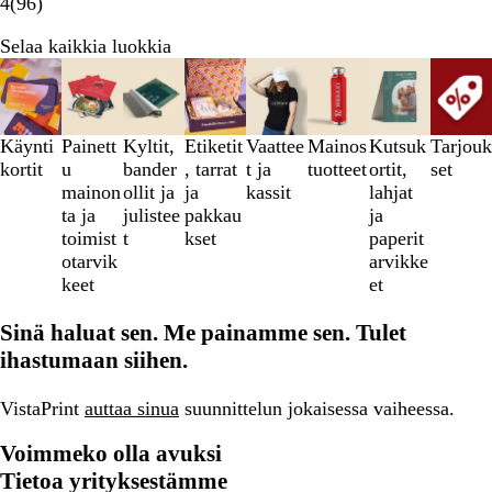
4
(
96
)
h
l
r
n
i
s
k
r
l
m
n
i
a
Selaa kaikkia luokkia
e
i
a
e
a
Diat
ä
n
a
n
l
1
e
l
–
n
i
3
s
Käynti
Painett
Kyltit,
Etiketit
Vaattee
Mainos
Kutsuk
Tarjouk
n
/
i
kortit
u
bander
, tarrat
t ja
tuotteet
ortit,
set
e
8
n
mainon
ollit ja
ja
kassit
lahjat
n
i
ta ja
julistee
pakkau
ja
s
n
toimist
t
kset
paperit
i
e
otarvik
arvikke
n
n
keet
et
i
n
Sinä haluat sen. Me painamme sen. Tulet
e
ihastumaan siihen.
n
VistaPrint
auttaa sinua
suunnittelun jokaisessa vaiheessa.
Voimmeko olla avuksi
Tietoa yrityksestämme