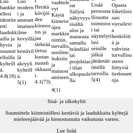
t
Luo
Luo
vaahtole
7
Lisää
Opasta
rat
Herätä
hankke
modern
vyt
persoona
liiketilois
Säilytä
kävijöi
ellesi
i ja
Käytä
llisuutta
sasi
näkyvyys
den
identite
ammatt
kiinteist
toimistos
vierailevi
sisältä
kiinnos
etti
imainen
öjen
i tai
a
ulos ja
tus ja
laadukk
ilme
markkin
näyttelyti
henkilöit
mainosta
jaa
ailla ja
kevyillä
ointiin,
lasi
ä ja
samalla
tärkeää
hyvin
ja
turvallis
seinille
vahvista
brändiäsi
tietoa
suunnit
kestävil
uusilmo
jälkiä
turvallisu
tai
kustan
elluilla
lä
ituksiin
jättämätt
uteen
projektias
nusteh
kylteill
akryyli
ja
ömillä
liittyviä
i tilan
okkaast
ä.
kylteill
mainost
tarroilla.
tiedonant
ulkopuole
i.
4.8
(
18
)
ä.
amiseen
5
(
4
)
oja.
lla.
4.1
(
73
)
5
(
1
)
.
4
(
1
)
Sisä- ja ulkokyltit
Suunnittele kiinteistöllesi kestäviä ja laadukkaita kylttejä
mieleenjäävää ja hienostunutta vaikutusta varten.
Lue lisää