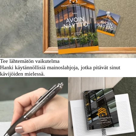
Tee lähtemätön vaikutelma
Hanki käytännöllisiä mainoslahjoja, jotka pitävät sinut
kävijöiden mielessä.