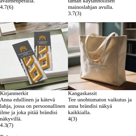
avaimenperällä.
tämän käytännöllisen
4.7
(
6
)
mainoslahjan avulla.
3.7
(
3
)
Uudet vaihtoehdot
Kirjanmerkit
Kangaskassit
Anna edullinen ja kätevä
Tee unohtumaton vaikutus ja
lahja, jossa on persoonallinen
anna brändisi näkyä
ilme ja joka pitää brändisi
kaikkialla.
näkyvillä.
4
(
3
)
4.3
(
7
)