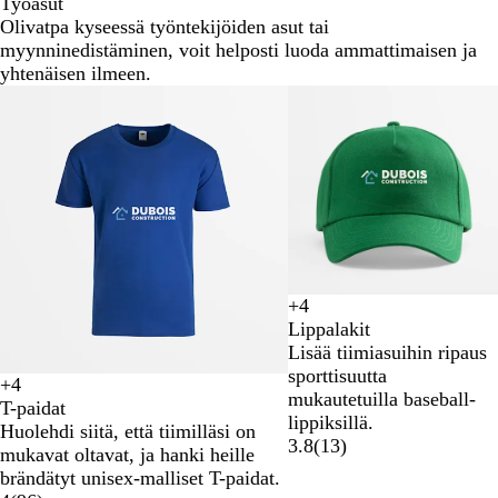
Työasut
Olivatpa kyseessä työntekijöiden asut tai
myynninedistäminen, voit helposti luoda ammattimaisen ja
yhtenäisen ilmeen.
Diat
1
–
2
/
2
+
4
M
K
T
V
Lippalakit
e
u
u
a
Lisää tiimiasuihin ripaus
t
n
m
l
sporttisuutta
+
4
s
i
m
k
M
V
O
K
mukautetuilla baseball-
T-paidat
ä
n
a
o
u
a
r
u
lippiksillä.
Huolehdi siitä, että tiimilläsi on
n
k
n
i
s
l
a
n
3.8
(
13
)
mukavat oltavat, ja hanki heille
v
a
h
n
t
k
n
i
brändätyt unisex-malliset T-paidat.
i
a
a
e
a
o
s
n