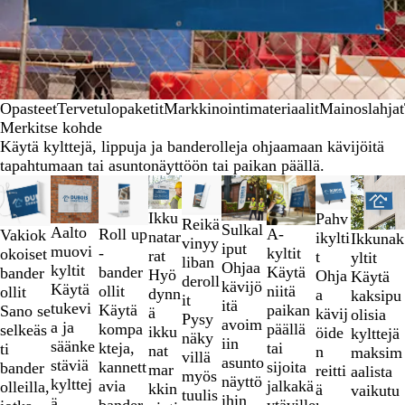
Opasteet
Tervetulopaketit
Markkinointimateriaalit
Mainoslahjat
Merkitse kohde
Käytä kylttejä, lippuja ja banderolleja ohjaamaan kävijöitä
tapahtumaan tai asuntonäyttöön tai paikan päällä.
Diat
Uudet vaihtoehdot
Uudet vaihtoehdot
Uudet vaihtoehdot
Uudet vaihtoehdot
Uudet vaihto
1
Ikku
Pahv
–
Reikä
Sulkal
Aalto
A-
Roll up
Vakiok
natar
ikylti
Ikkunak
2
vinyy
iput
muovi
kyltit
-
okoiset
rat
t
yltit
/
liban
Ohjaa
kyltit
Käytä
bander
bander
Hyö
Ohja
Käytä
9
deroll
kävijö
Käytä
niitä
ollit
ollit
dynn
a
kaksipu
it
itä
tukevi
paikan
Käytä
Sano se
ä
kävij
olisia
Pysy
avoim
a ja
päällä
kompa
selkeäs
ikku
öide
kylttejä
näky
iin
säänke
tai
kteja,
ti
nat
n
maksim
villä
asunto
stäviä
sijoita
kannett
bander
mar
reitti
aalista
myös
näyttö
kylttej
jalkakä
avia
olleilla,
kkin
ä
vaikutu
tuulis
ihin
ä
ytäville