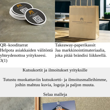
QR–kooditarrat
Takeaway-paperikassit
Helpota asiakkaiden välitöntä
Jaa markkinointimateriaalia,
yhteydenottoa yritykseesi.
joka pitää brändisi liikkeellä.
3
(
1
)
Kutsukortit ja ilmoitukset yrityksille
Tutustu muokattaviin kutsukortti- ja ilmoitusmalleihimme,
joihin mahtuu kuvia, logoja ja paljon muuta.
Selaa malleja