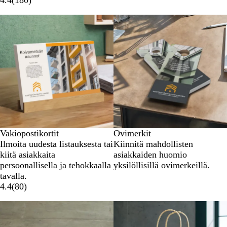
Vakiopostikortit
Ovimerkit
Ilmoita uudesta listauksesta tai
Kiinnitä mahdollisten
kiitä asiakkaita
asiakkaiden huomio
persoonallisella ja tehokkaalla
yksilöllisillä ovimerkeillä.
tavalla.
4.4
(
80
)
Uudet vaihtoehdot