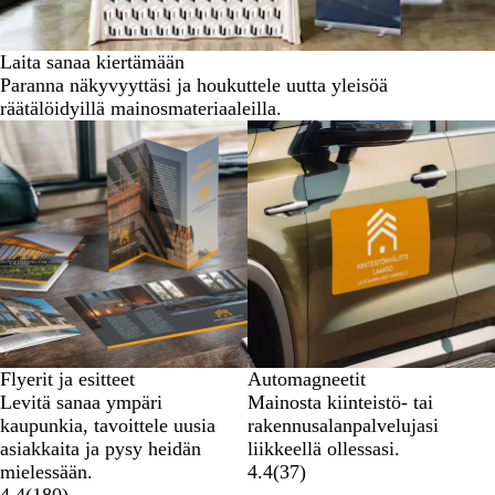
Laita sanaa kiertämään
Paranna näkyvyyttäsi ja houkuttele uutta yleisöä
räätälöidyillä mainosmateriaaleilla.
Uudet vaihtoehdot
Flyerit ja esitteet
Automagneetit
Levitä sanaa ympäri
Mainosta kiinteistö- tai
kaupunkia, tavoittele uusia
rakennusalanpalvelujasi
asiakkaita ja pysy heidän
liikkeellä ollessasi.
mielessään.
4.4
(
37
)
4.4
(
180
)