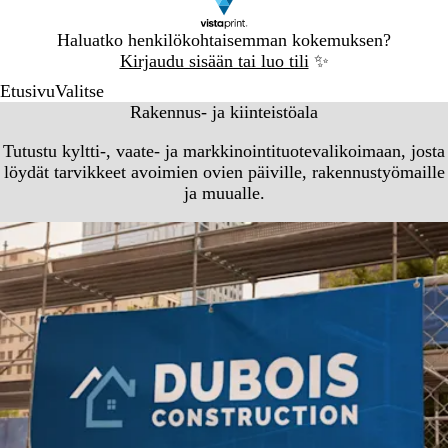
Dia
Haluatko henkilökohtaisemman kokemuksen?
1
Kirjaudu sisään tai luo tili
✨
/
Etusivu
Valitse
1
Rakennus- ja kiinteistöala
Tutustu kyltti-, vaate- ja markkinointituotevalikoimaan, josta
löydät tarvikkeet avoimien ovien päiville, rakennustyömaille
ja muualle.