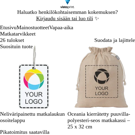
Dia
Haluatko henkilökohtaisemman kokemuksen?
1
Kirjaudu sisään tai luo tili
✨
/
Etusivu
Mainostuotteet
Vapaa-aika
1
Matkatarvikkeet
26 tulokset
Suodata ja lajittele
Suosituin tuote
L
Neliväripainettu matkalaukun
Oceania kierrätetty puuvilla-
u
osoitelappu
polyesteri-seos matkakassi –
o
25 x 32 cm
Pikatoimitus saatavilla
n