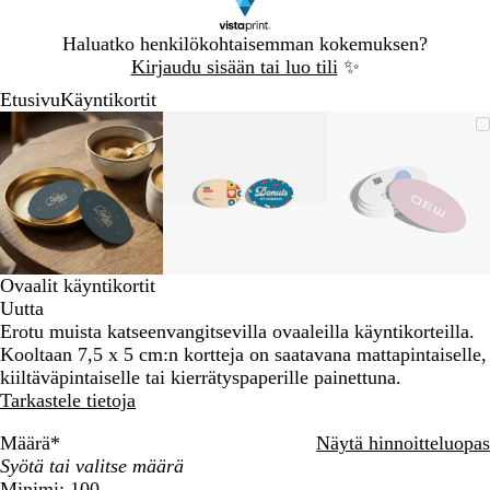
Dia
Haluatko henkilökohtaisemman kokemuksen?
1
Kirjaudu sisään tai luo tili
✨
/
Etusivu
Käyntikortit
1
Dia
Zoomattava
Lähennetty
Voit
Laajenna
Zoomattava
Lähennetty
Voit
Laajenna
Zoomatta
Lähennett
Voit
Laajenna
1
kuva
minimi
lähentää
klikkaamalla
kuva
minimi
lähentää
klikkaamalla
kuva
minimi
lähentää
klikkaama
/
ja
ja
ja
3
loitontaa
loitontaa
loitontaa
kuvaa
kuvaa
kuvaa
plus-
plus-
plus-
ja
ja
ja
miinus-
miinus-
miinus-
Ovaalit käyntikortit
näppäimillä
näppäimillä
näppäimil
Uutta
ja
ja
ja
Erotu muista katseenvangitsevilla ovaaleilla käyntikorteilla.
panoroida
panoroida
panoroida
Kooltaan 7,5 x 5 cm:n kortteja on saatavana mattapintaiselle,
nuolinäppäinten
nuolinäppäinten
nuolinäpp
kiiltäväpintaiselle tai kierrätyspaperille painettuna.
avulla
avulla
avulla
Tarkastele tietoja
Määrä
*
Näytä hinnoitteluopas
Minimi: 100