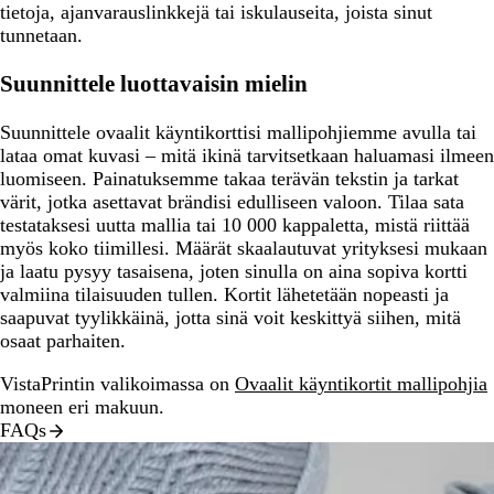
tietoja, ajanvarauslinkkejä tai iskulauseita, joista sinut
tunnetaan.
Suunnittele luottavaisin mielin
Suunnittele ovaalit käyntikorttisi mallipohjiemme avulla tai
lataa omat kuvasi – mitä ikinä tarvitsetkaan haluamasi ilmeen
luomiseen. Painatuksemme takaa terävän tekstin ja tarkat
värit, jotka asettavat brändisi edulliseen valoon. Tilaa sata
testataksesi uutta mallia tai 10 000 kappaletta, mistä riittää
myös koko tiimillesi. Määrät skaalautuvat yrityksesi mukaan
ja laatu pysyy tasaisena, joten sinulla on aina sopiva kortti
valmiina tilaisuuden tullen. Kortit lähetetään nopeasti ja
saapuvat tyylikkäinä, jotta sinä voit keskittyä siihen, mitä
osaat parhaiten.
VistaPrintin valikoimassa on
Ovaalit käyntikortit mallipohjia
moneen eri makuun.
FAQs