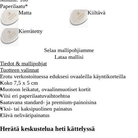
Paperilaatu
*
Matta
Kiiltävä
Kierrätetty
Selaa mallipohjiamme
Lataa mallisi
Tiedot & mallipohjat
Tuotteen valinnat
Erotu verkostoituessa eduksesi ovaaleilla käyntikorteilla
Koko 7,5 x 5 cm
Muotoon leikatut, ovaalinmuotiset kortit
Viisi eri paperilaatuvaihtoehtoa
Saatavana standard- ja premium-painoisina
Yksi- tai kaksipuolinen painatus
Elävä neliväripainatus
Herätä keskustelua heti kättelyssä