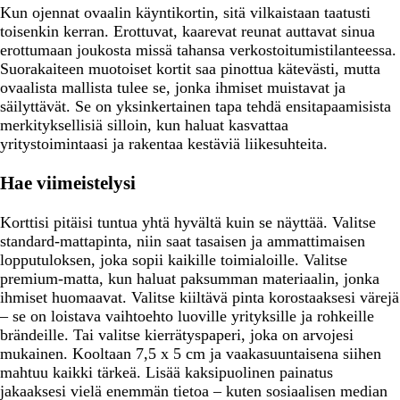
Kun ojennat ovaalin käyntikortin, sitä vilkaistaan taatusti
toisenkin kerran. Erottuvat, kaarevat reunat auttavat sinua
erottumaan joukosta missä tahansa verkostoitumistilanteessa.
Suorakaiteen muotoiset kortit saa pinottua kätevästi, mutta
ovaalista mallista tulee se, jonka ihmiset muistavat ja
säilyttävät. Se on yksinkertainen tapa tehdä ensitapaamisista
merkityksellisiä silloin, kun haluat kasvattaa
yritystoimintaasi ja rakentaa kestäviä liikesuhteita.
Hae viimeistelysi
Korttisi pitäisi tuntua yhtä hyvältä kuin se näyttää. Valitse
standard-mattapinta, niin saat tasaisen ja ammattimaisen
lopputuloksen, joka sopii kaikille toimialoille. Valitse
premium-matta, kun haluat paksumman materiaalin, jonka
ihmiset huomaavat. Valitse kiiltävä pinta korostaaksesi värejä
– se on loistava vaihtoehto luoville yrityksille ja rohkeille
brändeille. Tai valitse kierrätyspaperi, joka on arvojesi
mukainen. Kooltaan 7,5 x 5 cm ja vaakasuuntaisena siihen
mahtuu kaikki tärkeä. Lisää kaksipuolinen painatus
jakaaksesi vielä enemmän tietoa – kuten sosiaalisen median