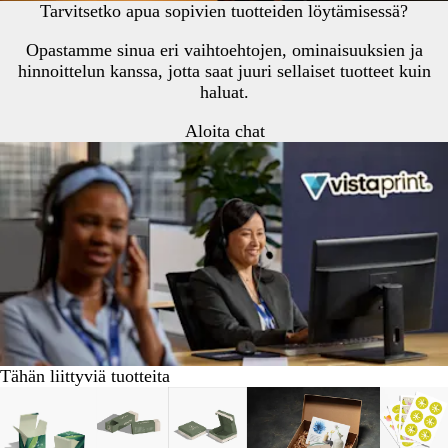
Tarvitsetko apua sopivien tuotteiden löytämisessä?
Opastamme sinua eri vaihtoehtojen, ominaisuuksien ja
hinnoittelun kanssa, jotta saat juuri sellaiset tuotteet kuin
haluat.
Aloita chat
Tähän liittyviä tuotteita
Diat
Uudet va
1
–