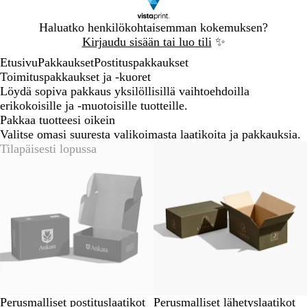
Dia
Haluatko henkilökohtaisemman kokemuksen?
1
Kirjaudu sisään tai luo tili
✨
/
Etusivu
Pakkaukset
Postituspakkaukset
1
Toimituspakkaukset ja -kuoret
Löydä sopiva pakkaus yksilöllisillä vaihtoehdoilla
erikokoisille ja -muotoisille tuotteille.
Pakkaa tuotteesi oikein
Valitse omasi suuresta valikoimasta laatikoita ja pakkauksia.
Tilapäisesti lopussa
Uutta
Perusmalliset postituslaatikot
Perusmalliset lähetyslaatikot