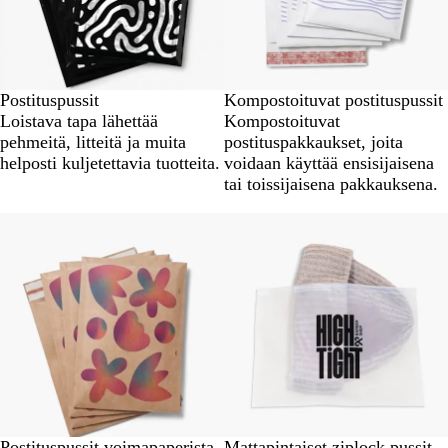
Postituspussit
Kompostoituvat postituspussit
Loistava tapa lähettää
Kompostoituvat
pehmeitä, litteitä ja muita
postituspakkaukset, joita
helposti kuljetettavia tuotteita.
voidaan käyttää ensisijaisena
tai toissijaisena pakkauksena.
Postituspussit voimapaperista
Mattapintaiset ziplock pussit