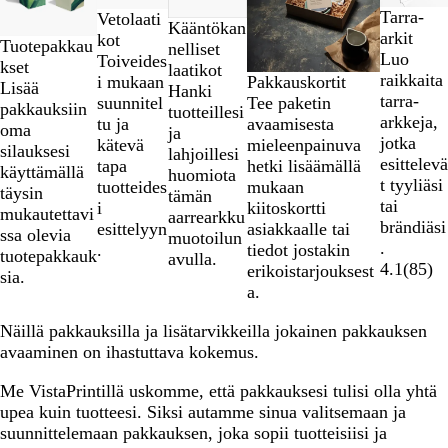
2
Tarra-
Vetolaati
Kääntökan
/
arkit
kot
Tuotepakkau
nelliset
5
Luo
Toiveides
kset
laatikot
raikkaita
Pakkauskortit
i mukaan
Lisää
Hanki
tarra-
Tee paketin
suunnitel
pakkauksiin
tuotteillesi
arkkeja,
avaamisesta
tu ja
oma
ja
jotka
mieleenpainuva
kätevä
silauksesi
lahjoillesi
esittelevä
hetki lisäämällä
tapa
käyttämällä
huomiota
t tyyliäsi
mukaan
tuotteides
täysin
tämän
tai
kiitoskortti
i
mukautettavi
aarrearkku
brändiäsi
asiakkaalle tai
esittelyyn
ssa olevia
muotoilun
.
tiedot jostakin
.
tuotepakkauk
avulla.
4.1
(
85
)
erikoistarjouksest
sia.
a.
Näillä pakkauksilla ja lisätarvikkeilla jokainen pakkauksen
avaaminen on ihastuttava kokemus.
Me VistaPrintillä uskomme, että pakkauksesi tulisi olla yhtä
upea kuin tuotteesi. Siksi autamme sinua valitsemaan ja
suunnittelemaan pakkauksen, joka sopii tuotteisiisi ja