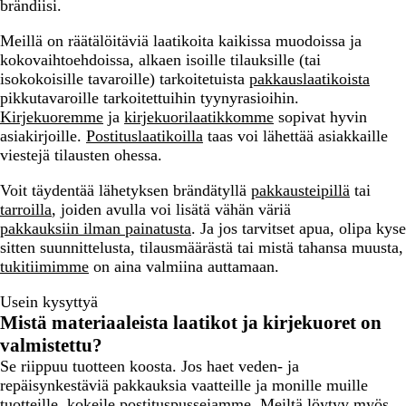
brändiisi.
Meillä on räätälöitäviä laatikoita kaikissa muodoissa ja
kokovaihtoehdoissa, alkaen isoille tilauksille (tai
isokokoisille tavaroille) tarkoitetuista
pakkauslaatikoista
pikkutavaroille tarkoitettuihin tyynyrasioihin.
Kirjekuoremme
ja
kirjekuorilaatikkomme
sopivat hyvin
asiakirjoille.
Postituslaatikoilla
taas voi lähettää asiakkaille
viestejä tilausten ohessa.
Voit täydentää lähetyksen brändätyllä
pakkausteipillä
tai
tarroilla
, joiden avulla voi lisätä vähän väriä
pakkauksiin ilman painatusta
. Ja jos tarvitset apua, olipa kyse
sitten suunnittelusta, tilausmäärästä tai mistä tahansa muusta,
tukitiimimme
on aina valmiina auttamaan.
Usein kysyttyä
Mistä materiaaleista laatikot ja kirjekuoret on
valmistettu?
Se riippuu tuotteen koosta. Jos haet veden- ja
repäisynkestäviä pakkauksia vaatteille ja monille muille
tuotteille, kokeile
postituspussejamme
. Meiltä löytyy myös