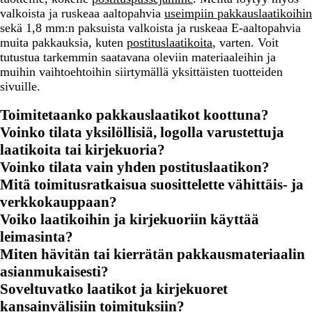
valkoista ja ruskeaa aaltopahvia
useimpiin pakkauslaatikoihin
sekä 1,8 mm:n paksuista valkoista ja ruskeaa E-aaltopahvia
muita pakkauksia, kuten
postituslaatikoita
, varten. Voit
tutustua tarkemmin saatavana oleviin materiaaleihin ja
muihin vaihtoehtoihin siirtymällä yksittäisten tuotteiden
sivuille.
Toimitetaanko pakkauslaatikot koottuna?
Voinko tilata yksilöllisiä, logolla varustettuja
laatikoita tai kirjekuoria?
Voinko tilata vain yhden postituslaatikon?
Mitä toimitusratkaisua suosittelette vähittäis- ja
verkkokauppaan?
Voiko laatikoihin ja kirjekuoriin käyttää
leimasinta?
Miten hävitän tai kierrätän pakkausmateriaalin
asianmukaisesti?
Soveltuvatko laatikot ja kirjekuoret
kansainvälisiin toimituksiin?