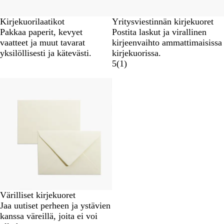
Kirjekuorilaatikot
Yritysviestinnän kirjekuoret
Pakkaa paperit, kevyet
Postita laskut ja virallinen
vaatteet ja muut tavarat
kirjeenvaihto ammattimaisissa
yksilöllisesti ja kätevästi.
kirjekuorissa.
5
(
1
)
Uudet vaihtoehdot
Värilliset kirjekuoret
Jaa uutiset perheen ja ystävien
kanssa väreillä, joita ei voi