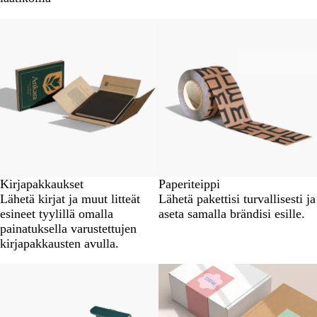
Uudet vaihtoehdot
Kirjapakkaukset
Paperiteippi
Lähetä kirjat ja muut litteät
Lähetä pakettisi turvallisesti ja
esineet tyylillä omalla
aseta samalla brändisi esille.
painatuksella varustettujen
kirjapakkausten avulla.
Uudet vaihtoehdot