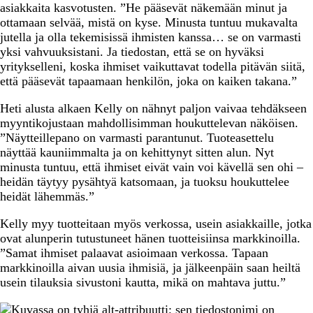
asiakkaita kasvotusten. ”He pääsevät näkemään minut ja
ottamaan selvää, mistä on kyse. Minusta tuntuu mukavalta
jutella ja olla tekemisissä ihmisten kanssa… se on varmasti
yksi vahvuuksistani. Ja tiedostan, että se on hyväksi
yritykselleni, koska ihmiset vaikuttavat todella pitävän siitä,
että pääsevät tapaamaan henkilön, joka on kaiken takana.”
Heti alusta alkaen Kelly on nähnyt paljon vaivaa tehdäkseen
myyntikojustaan mahdollisimman houkuttelevan näköisen.
”Näytteillepano on varmasti parantunut. Tuoteasettelu
näyttää kauniimmalta ja on kehittynyt sitten alun. Nyt
minusta tuntuu, että ihmiset eivät vain voi kävellä sen ohi –
heidän täytyy pysähtyä katsomaan, ja tuoksu houkuttelee
heidät lähemmäs.”
Kelly myy tuotteitaan myös verkossa, usein asiakkaille, jotka
ovat alunperin tutustuneet hänen tuotteisiinsa markkinoilla.
”Samat ihmiset palaavat asioimaan verkossa. Tapaan
markkinoilla aivan uusia ihmisiä, ja jälkeenpäin saan heiltä
usein tilauksia sivustoni kautta, mikä on mahtava juttu.”