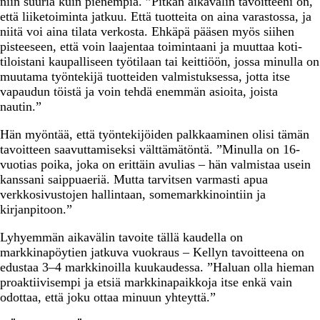
niin suuria kuin pienempiä. ”Pitkän aikavälin tavoitteeni on,
että liiketoiminta jatkuu. Että tuotteita on aina varastossa, ja
niitä voi aina tilata verkosta. Ehkäpä pääsen myös siihen
pisteeseen, että voin laajentaa toimintaani ja muuttaa koti-
tiloistani kaupalliseen työtilaan tai keittiöön, jossa minulla on
muutama työntekijä tuotteiden valmistuksessa, jotta itse
vapaudun töistä ja voin tehdä enemmän asioita, joista
nautin.”
Hän myöntää, että työntekijöiden palkkaaminen olisi tämän
tavoitteen saavuttamiseksi välttämätöntä. ”Minulla on 16-
vuotias poika, joka on erittäin avulias – hän valmistaa usein
kanssani saippuaeriä. Mutta tarvitsen varmasti apua
verkkosivustojen hallintaan, somemarkkinointiin ja
kirjanpitoon.”
Lyhyemmän aikavälin tavoite tällä kaudella on
markkinapöytien jatkuva vuokraus – Kellyn tavoitteena on
edustaa 3–4 markkinoilla kuukaudessa. ”Haluan olla hieman
proaktiivisempi ja etsiä markkinapaikkoja itse enkä vain
odottaa, että joku ottaa minuun yhteyttä.”