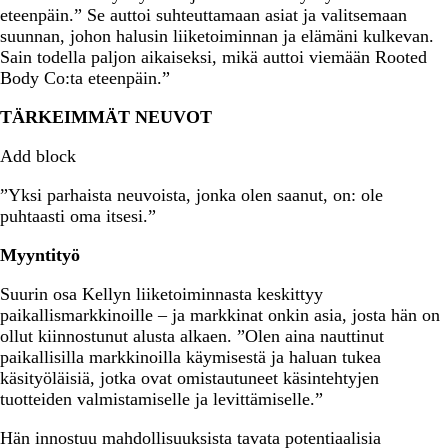
eteenpäin.” Se auttoi suhteuttamaan asiat ja valitsemaan
suunnan, johon halusin liiketoiminnan ja elämäni kulkevan.
Sain todella paljon aikaiseksi, mikä auttoi viemään Rooted
Body Co:ta eteenpäin.”
TÄRKEIMMÄT NEUVOT
Add block
”Yksi parhaista neuvoista, jonka olen saanut, on: ole
puhtaasti oma itsesi.”
Myyntityö
Suurin osa Kellyn liiketoiminnasta keskittyy
paikallismarkkinoille – ja markkinat onkin asia, josta hän on
ollut kiinnostunut alusta alkaen. ”Olen aina nauttinut
paikallisilla markkinoilla käymisestä ja haluan tukea
käsityöläisiä, jotka ovat omistautuneet käsintehtyjen
tuotteiden valmistamiselle ja levittämiselle.”
Hän innostuu mahdollisuuksista tavata potentiaalisia