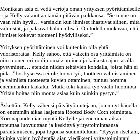
Monikaan asia ei vedä vertoja oman yrityksen pyörittämiselle
– ja Kelly vakuuttaa tämän pitävän paikkansa. ”Se tunne on
vaan niin hyvä… varsinkin kun ihmiset ihastuvat siihen, mitä
valmistat, ja palaavat haluten lisää. On todella mukavaa, että
ihmiset kokevat tuotteeni hyödylliseksi.”
Yrityksen pyörittäminen voi kuitenkin olla yhtä
vuoristorataa. Kelly sanoo, että vaikein osa yrittämistä on
niin monen eri roolin omaksuminen ja kaikesta ajan tasalla
pysyminen… etenkin niiden tehtävien kohdalla, joista hän ei
pidä. ”Jos kyseessä ei ole luova työ, tuotteen valmistaminen
ja valmiista tuotteesta kuvien ottaminen, tuntuu homma
enemmänkin taakalta. Mutta toki kaikki työ vaatii huomiota.
Yritän hoitaa niin monta asiaa kuin suinkin pystyn.”
Äskettäin Kelly vähensi päivätyötuntejaan, joten nyt hänellä
on enemmän aikaa laajentaa Rooted Body Co:n toimintaa.
Koronapandemian myötä Kellylle jäi enemmän aikaa
toteuttaa luovuuttaan ja keskittyä yritystoimintaansa
parantamiseen, jopa logonsa suunnitteluun. ”Kysyin itseltäni,
kuinka voisin hyödyntää ajan viedäkseni yritystoimintani