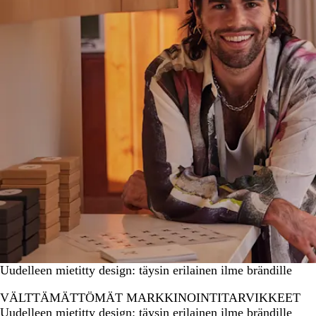
Uudelleen mietitty design: täysin erilainen ilme brändille
VÄLTTÄMÄTTÖMÄT MARKKINOINTITARVIKKEET
Uudelleen mietitty design: täysin erilainen ilme brändille