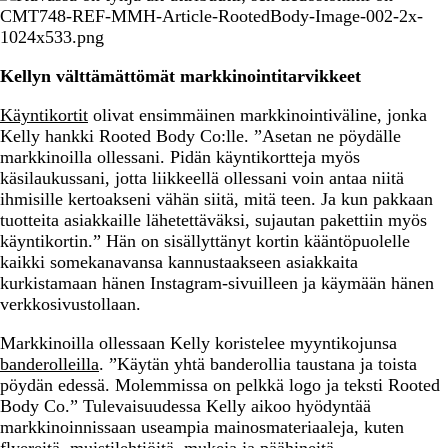
Kellyn välttämättömät markkinointitarvikkeet
Käyntikortit
olivat ensimmäinen markkinointiväline, jonka
Kelly hankki Rooted Body Co:lle. ”Asetan ne pöydälle
markkinoilla ollessani. Pidän käyntikortteja myös
käsilaukussani, jotta liikkeellä ollessani voin antaa niitä
ihmisille kertoakseni vähän siitä, mitä teen. Ja kun pakkaan
tuotteita asiakkaille lähetettäväksi, sujautan pakettiin myös
käyntikortin.” Hän on sisällyttänyt kortin kääntöpuolelle
kaikki somekanavansa kannustaakseen asiakkaita
kurkistamaan hänen Instagram-sivuilleen ja käymään hänen
verkkosivustollaan.
Markkinoilla ollessaan Kelly koristelee myyntikojunsa
banderolleilla
. ”Käytän yhtä banderollia taustana ja toista
pöydän edessä. Molemmissa on pelkkä logo ja teksti Rooted
Body Co.” Tulevaisuudessa Kelly aikoo hyödyntää
markkinoinnissaan useampia mainosmateriaaleja, kuten