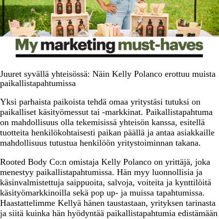
Juuret syvällä yhteisössä: Näin Kelly Polanco erottuu muista
paikallistapahtumissa
Yksi parhaista paikoista tehdä omaa yritystäsi tutuksi on
paikalliset käsityömessut tai -markkinat. Paikallistapahtuma
on mahdollisuus olla tekemisissä yhteisön kanssa, esitellä
tuotteita henkilökohtaisesti paikan päällä ja antaa asiakkaille
mahdollisuus tutustua henkilöön yritystoiminnan takana.
Rooted Body Co:n omistaja Kelly Polanco on yrittäjä, joka
menestyy paikallistapahtumissa. Hän myy luonnollisia ja
käsinvalmistettuja saippuoita, salvoja, voiteita ja kynttilöitä
käsityömarkkinoilla sekä pop up- ja muissa tapahtumissa.
Haastattelimme Kellyä hänen taustastaan, yrityksen tarinasta
ja siitä kuinka hän hyödyntää paikallistapahtumia edistämään