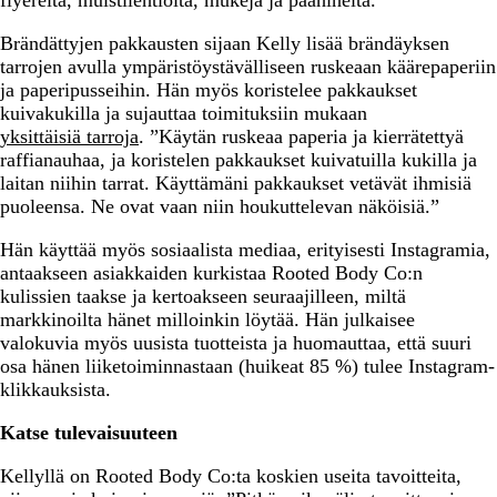
flyereitä, muistilehtiöitä, mukeja ja päähineitä.
Brändättyjen pakkausten sijaan Kelly lisää brändäyksen
tarrojen avulla ympäristöystävälliseen ruskeaan käärepaperiin
ja paperipusseihin. Hän myös koristelee pakkaukset
kuivakukilla ja sujauttaa toimituksiin mukaan
yksittäisiä tarroja
. ”Käytän ruskeaa paperia ja kierrätettyä
raffianauhaa, ja koristelen pakkaukset kuivatuilla kukilla ja
laitan niihin tarrat. Käyttämäni pakkaukset vetävät ihmisiä
puoleensa. Ne ovat vaan niin houkuttelevan näköisiä.”
Hän käyttää myös sosiaalista mediaa, erityisesti Instagramia,
antaakseen asiakkaiden kurkistaa Rooted Body Co:n
kulissien taakse ja kertoakseen seuraajilleen, miltä
markkinoilta hänet milloinkin löytää. Hän julkaisee
valokuvia myös uusista tuotteista ja huomauttaa, että suuri
osa hänen liiketoiminnastaan (huikeat 85 %) tulee Instagram-
klikkauksista.
Katse tulevaisuuteen
Kellyllä on Rooted Body Co:ta koskien useita tavoitteita,