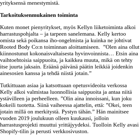
yrityksensä menestymistä.
Tarkoituksenmukainen toiminta
Kuten monet pienyritykset, myös Kellyn liiketoiminta alkoi
harrastuspohjalta – ja tarpeen sanelemana. Kelly kertoo
omista sekä poikansa iho-ongelmista ja kuinka ne johtivat
Rooted Body Co:n toiminnan aloittamiseen. ”Olen aina ollut
kiinnostunut kokonaisvaltaisesta hyvinvoinnista… Etsin aina
vaihtoehtoisia saippuoita, ja kaikkea muuta, mikä on tehty
itse juurta jaksain. Eräänä päivänä päätin leikkiä joidenkin
ainesosien kanssa ja tehdä niistä jotain.”
Tutkittuaan asiaa ja katsottuaan opetusvideoita verkossa
Kelly alkoi valmistaa luonnollisia saippuoita ja antaa niitä
ystävilleen ja perheelleen. ”Olin aina innoissani, kun joku
kokeili tuotetta. Siinä vaiheessa ajattelin, että: ”Okei, teen
jotain millä on merkitystä. Pystyn tähän.” Hän mainitsee
vuoden 2019 joulukuun olleen kuukausi, jolloin
harrastusprojekti muuttui yrittäjyydeksi. Tuolloin Kelly avasi
Shopify-tilin ja perusti verkkosivuston.