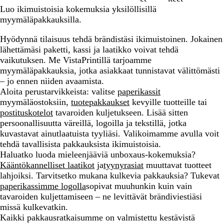
Luo ikimuistoisia kokemuksia yksilöllisillä
myymäläpakkauksilla.
Hyödynnä tilaisuus tehdä brändistäsi ikimuistoinen. Jokainen
lähettämäsi paketti, kassi ja laatikko voivat tehdä
vaikutuksen. Me VistaPrintillä tarjoamme
myymäläpakkauksia, jotka asiakkaat tunnistavat välittömästi
– jo ennen niiden avaamista.
Aloita perustarvikkeista: valitse
paperikassit
myymäläostoksiin,
tuotepakkaukset
kevyille tuotteille tai
postituskotelot
tavaroiden kuljetukseen. Lisää sitten
persoonallisuutta väreillä, logoilla ja tekstillä, jotka
kuvastavat ainutlaatuista tyyliäsi. Valikoimamme avulla voit
tehdä tavallisista pakkauksista ikimuistoisia.
Haluatko luoda mieleenjääviä unboxaus-kokemuksia?
Kääntökannelliset laatikot
ja
tyynyrasiat
muuttavat tuotteet
lahjoiksi. Tarvitsetko mukana kulkevia pakkauksia? Tukevat
paperikassimme logolla
sopivat muuhunkin kuin vain
tavaroiden kuljettamiseen – ne levittävät brändiviestiäsi
missä kulkevatkin.
Kaikki pakkausratkaisumme on valmistettu kestävistä