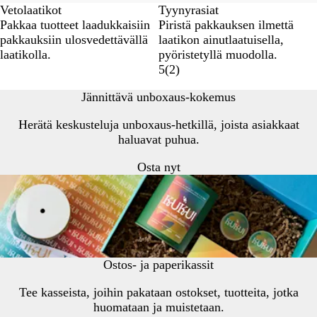
Vetolaatikot
Tyynyrasiat
Pakkaa tuotteet laadukkaisiin
Piristä pakkauksen ilmettä
pakkauksiin ulosvedettävällä
laatikon ainutlaatuisella,
laatikolla.
pyöristetyllä muodolla.
5
(
2
)
Jännittävä unboxaus-kokemus
Herätä keskusteluja unboxaus-hetkillä, joista asiakkaat
haluavat puhua.
Osta nyt
Ostos- ja paperikassit
Tee kasseista, joihin pakataan ostokset, tuotteita, jotka
huomataan ja muistetaan.