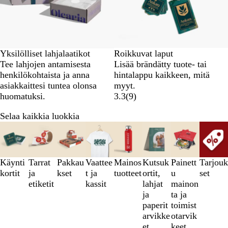
Yksilölliset lahjalaatikot
Roikkuvat laput
Tee lahjojen antamisesta
Lisää brändätty tuote- tai
henkilökohtaista ja anna
hintalappu kaikkeen, mitä
asiakkaittesi tuntea olonsa
myyt.
huomatuksi.
3.3
(
9
)
Selaa kaikkia luokkia
Diat
1
–
3
Käynti
Tarrat
Pakkau
Vaattee
Mainos
Kutsuk
Painett
Tarjouk
/
kortit
ja
kset
t ja
tuotteet
ortit,
u
set
8
etiketit
kassit
lahjat
mainon
ja
ta ja
paperit
toimist
arvikke
otarvik
et
keet