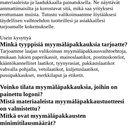
materiaaleista ja laadukkaalla painatuksella. Ne näyttävät
ammattimaisilta ja korostavat sitä, mikä saa yrityksesi
erottumaan muista. Tutustu valikoimaamme löytääksesi
täydellisen vaihtoehdon tuotteillesi ja asiakkaillesi
tarjoamalle kokemukselle.
Usein kysyttyä
Minkä tyyppisiä myymäläpakkauksia tarjoatte?
Tarjoamme laajan valikoiman myymäläpakkausvaihtoehtoja,
mukaan lukien paperikassit, mainoslaatikot, postituskotelot,
kääntökannelliset laatikot, tyynyrasiat, pakkauslaatikot
vahvalla pohjalla, vetolaatikot, kuljetuslaatikot,
pussipakkaukset, merkkilaput ja etiketit.
Voinko tilata myymäläpakkauksia, joihin on
painettu logoni?
Mistä materiaaleista myymäläpakkaustuotteesi
on valmistettu?
Mitkä ovat myymäläpakkausten
minimitilausmäärät?