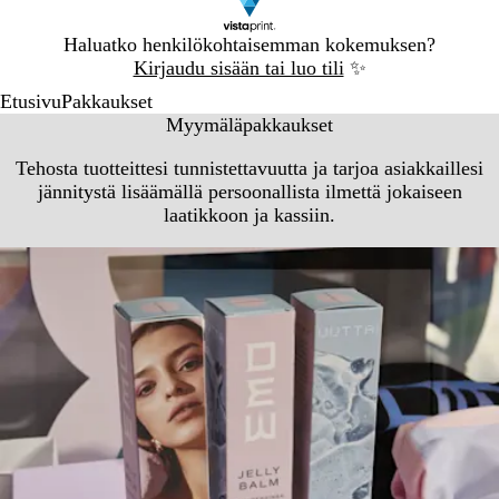
Dia
Haluatko henkilökohtaisemman kokemuksen?
1
Kirjaudu sisään tai luo tili
✨
/
Etusivu
Pakkaukset
1
Myymäläpakkaukset
Tehosta tuotteittesi tunnistettavuutta ja tarjoa asiakkaillesi
jännitystä lisäämällä persoonallista ilmettä jokaiseen
laatikkoon ja kassiin.