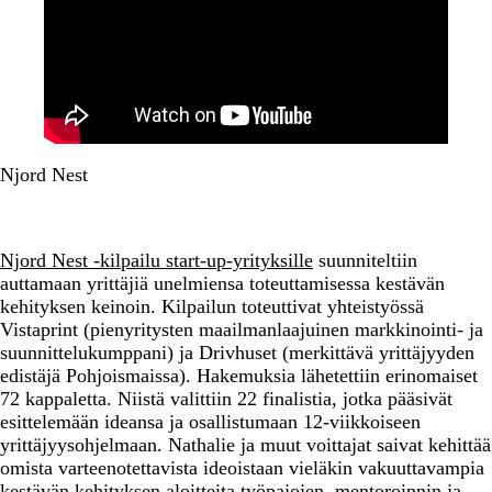
Njord Nest
Njord Nest -kilpailu start-up-yrityksille
suunniteltiin
auttamaan yrittäjiä unelmiensa toteuttamisessa kestävän
kehityksen keinoin. Kilpailun toteuttivat yhteistyössä
Vistaprint (pienyritysten maailmanlaajuinen markkinointi- ja
suunnittelukumppani) ja Drivhuset (merkittävä yrittäjyyden
edistäjä Pohjoismaissa). Hakemuksia lähetettiin erinomaiset
72 kappaletta. Niistä valittiin 22 finalistia, jotka pääsivät
esittelemään ideansa ja osallistumaan 12-viikkoiseen
yrittäjyysohjelmaan. Nathalie ja muut voittajat saivat kehittää
omista varteenotettavista ideoistaan vieläkin vakuuttavampia
kestävän kehityksen aloitteita työpajojen, mentoroinnin ja