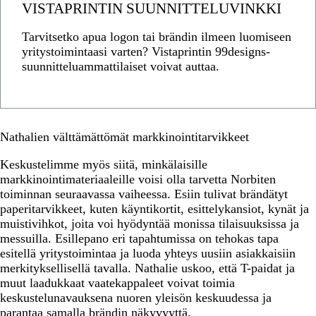
VISTAPRINTIN SUUNNITTELUVINKKI
Tarvitsetko apua logon tai brändin ilmeen luomiseen
yritystoimintaasi varten? Vistaprintin 99designs-
suunnitteluammattilaiset voivat auttaa.
Nathalien välttämättömät markkinointitarvikkeet
Keskustelimme myös siitä, minkälaisille
markkinointimateriaaleille voisi olla tarvetta Norbiten
toiminnan seuraavassa vaiheessa. Esiin tulivat brändätyt
paperitarvikkeet, kuten käyntikortit, esittelykansiot, kynät ja
muistivihkot, joita voi hyödyntää monissa tilaisuuksissa ja
messuilla. Esillepano eri tapahtumissa on tehokas tapa
esitellä yritystoimintaa ja luoda yhteys uusiin asiakkaisiin
merkityksellisellä tavalla. Nathalie uskoo, että T-paidat ja
muut laadukkaat vaatekappaleet voivat toimia
keskustelunavauksena nuoren yleisön keskuudessa ja
parantaa samalla brändin näkyvyyttä.