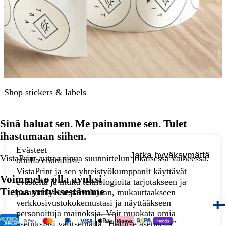
Shop stickers & labels
Sinä haluat sen. Me painamme sen. Tulet
ihastumaan siihen.
Evästeet
Jatka hyväksymättä
VistaPrint
auttaa sinua
suunnittelun jokaisessa vaiheessa.
omilla ehdoillasi.
VistaPrint ja sen yhteistyökumppanit käyttävät
Voimmeko olla avuksi
evästeitä ja muita teknologioita tarjotakseen ja
Tietoa yrityksestämme
parantaakseen palvelujaan, mukauttaakseen
verkkosivustokokemustasi ja näyttääkseen
personoituja mainoksia. Voit muokata omia
asetuksiasi valitsemalla “Hallitse asetuksia”.