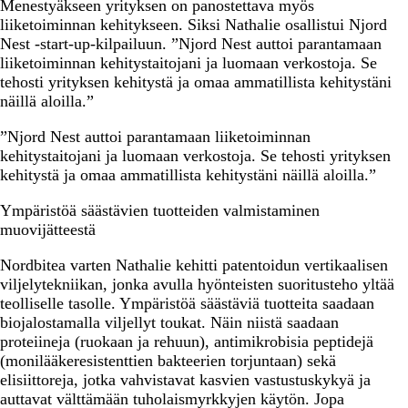
Menestyäkseen yrityksen on panostettava myös
liiketoiminnan kehitykseen. Siksi Nathalie osallistui Njord
Nest -start-up-kilpailuun. ”Njord Nest auttoi parantamaan
liiketoiminnan kehitystaitojani ja luomaan verkostoja. Se
tehosti yrityksen kehitystä ja omaa ammatillista kehitystäni
näillä aloilla.”
”Njord Nest auttoi parantamaan liiketoiminnan
kehitystaitojani ja luomaan verkostoja. Se tehosti yrityksen
kehitystä ja omaa ammatillista kehitystäni näillä aloilla.”
Ympäristöä säästävien tuotteiden valmistaminen
muovijätteestä
Nordbitea varten Nathalie kehitti patentoidun vertikaalisen
viljelytekniikan, jonka avulla hyönteisten suoritusteho yltää
teolliselle tasolle. Ympäristöä säästäviä tuotteita saadaan
biojalostamalla viljellyt toukat. Näin niistä saadaan
proteiineja (ruokaan ja rehuun), antimikrobisia peptidejä
(monilääkeresistenttien bakteerien torjuntaan) sekä
elisiittoreja, jotka vahvistavat kasvien vastustuskykyä ja
auttavat välttämään tuholaismyrkkyjen käytön. Jopa