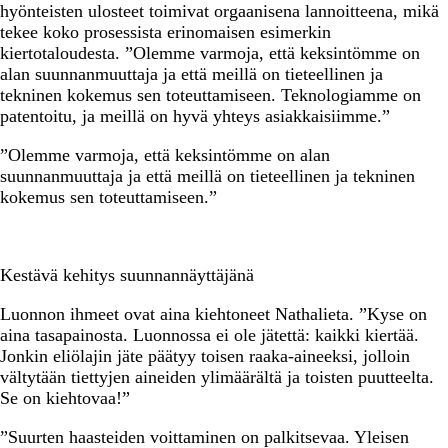
hyönteisten ulosteet toimivat orgaanisena lannoitteena, mikä
tekee koko prosessista erinomaisen esimerkin
kiertotaloudesta. ”Olemme varmoja, että keksintömme on
alan suunnanmuuttaja ja että meillä on tieteellinen ja
tekninen kokemus sen toteuttamiseen. Teknologiamme on
patentoitu, ja meillä on hyvä yhteys asiakkaisiimme.”
”Olemme varmoja, että keksintömme on alan
suunnanmuuttaja ja että meillä on tieteellinen ja tekninen
kokemus sen toteuttamiseen.”
Kestävä kehitys suunnannäyttäjänä
Luonnon ihmeet ovat aina kiehtoneet Nathalieta. ”Kyse on
aina tasapainosta. Luonnossa ei ole jätettä: kaikki kiertää.
Jonkin eliölajin jäte päätyy toisen raaka-aineeksi, jolloin
vältytään tiettyjen aineiden ylimäärältä ja toisten puutteelta.
Se on kiehtovaa!”
”Suurten haasteiden voittaminen on palkitsevaa. Yleisen