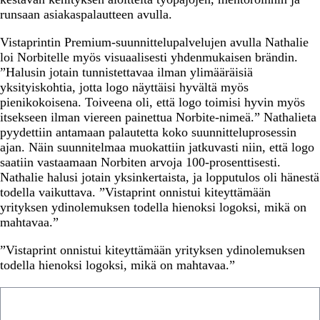
runsaan asiakaspalautteen avulla.
Vistaprintin Premium-suunnittelupalvelujen avulla Nathalie
loi Norbitelle myös visuaalisesti yhdenmukaisen brändin.
”Halusin jotain tunnistettavaa ilman ylimääräisiä
yksityiskohtia, jotta logo näyttäisi hyvältä myös
pienikokoisena. Toiveena oli, että logo toimisi hyvin myös
itsekseen ilman viereen painettua Norbite-nimeä.” Nathalieta
pyydettiin antamaan palautetta koko suunnitteluprosessin
ajan. Näin suunnitelmaa muokattiin jatkuvasti niin, että logo
saatiin vastaamaan Norbiten arvoja 100-prosenttisesti.
Nathalie halusi jotain yksinkertaista, ja lopputulos oli hänestä
todella vaikuttava. ”Vistaprint onnistui kiteyttämään
yrityksen ydinolemuksen todella hienoksi logoksi, mikä on
mahtavaa.”
”Vistaprint onnistui kiteyttämään yrityksen ydinolemuksen
todella hienoksi logoksi, mikä on mahtavaa.”