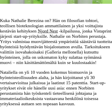
Kuka Nathalie Berezina on? Hän on filosofian tohtori,
teollisen bioteknologian ammattilainen ja yksi voittajista
kestävän kehityksen
Njord Nest
-kilpailussa, jonka Vistaprint
järjesti start-up-yrityksille. Nathalie on Norbiten perustaja.
Yritys valmistaa muovijätteestä ympäristöä säästäviä tuotteita
hyönteisiä hyödyntävän biojalostamon avulla. Tarkoitukseen
valittiin isovahakoisaksi (Galleria mellonella) kutsuttu
hyönteinen, jolla on uskomaton kyky sulattaa syömänsä
muovi – niin käsittämättömältä kuin se kuulostaakin!
Nataliella on yli 10 vuoden kokemus biomuovin ja
hyönteisteollisuuden alalta, ja hän kirjoittanut yli 30
vertaisarvioitua julkaisua ja laatinut 15 patenttia. Start-up-
yritykset eivät ole hänelle uusi asia: ennen Norbiten
perustamista hän työskenteli tieteellisenä johtajana ja
immateriaalioikeuksista vastaavana henkilönä toisessa
yrityksessä auttaen sen nopeaan kasvuun.