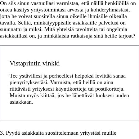
On siis sinun vastuullasi varmistaa, että näillä henkilöillä on
oikea käsitys yritystoimintasi arvosta ja kohderyhmästäsi,
jotta he voivat suositella sinua oikeille ihmisille oikealla
tavalla. Selitä, minkätyyppisille asiakkaille palvelusi on
suunnattu ja miksi. Mitä yhteisiä tavoitteita tai ongelmia
asiakkaillasi on, ja minkälaisia ratkaisuja sinä heille tarjoat?
Vistaprintin vinkki
Tee ystävillesi ja perheellesi helpoksi levittää sanaa
pienyrityksestäsi. Varmista, että heillä on aina
riittävästi yrityksesi käyntikortteja tai postikortteja.
Muista myös kiittää, jos he lähettävät luoksesi uuden
asiakkaan.
3. Pyydä asiakkaita suosittelemaan yritystäsi muille