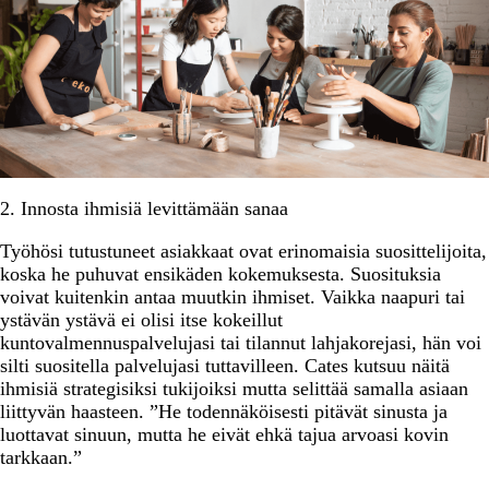
2. Innosta ihmisiä levittämään sanaa
Työhösi tutustuneet asiakkaat ovat erinomaisia suosittelijoita,
koska he puhuvat ensikäden kokemuksesta. Suosituksia
voivat kuitenkin antaa muutkin ihmiset. Vaikka naapuri tai
ystävän ystävä ei olisi itse kokeillut
kuntovalmennuspalvelujasi tai tilannut lahjakorejasi, hän voi
silti suositella palvelujasi tuttavilleen. Cates kutsuu näitä
ihmisiä strategisiksi tukijoiksi mutta selittää samalla asiaan
liittyvän haasteen. ”He todennäköisesti pitävät sinusta ja
luottavat sinuun, mutta he eivät ehkä tajua arvoasi kovin
tarkkaan.”