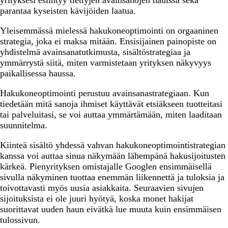
yrityksesi esiintyy tiettyjen avainsanojen hauissa sekä
parantaa kyseisten kävijöiden laatua.
Yleisemmässä mielessä hakukoneoptimointi on orgaaninen
strategia, joka ei maksa mitään. Ensisijainen painopiste on
yhdistelmä avainsanatutkimusta, sisältöstrategiaa ja
ymmärrystä siitä, miten varmistetaan yrityksen näkyvyys
paikallisessa haussa.
Hakukoneoptimointi perustuu avainsanastrategiaan. Kun
tiedetään mitä sanoja ihmiset käyttävät etsiäkseen tuotteitasi
tai palveluitasi, se voi auttaa ymmärtämään, miten laaditaan
suunnitelma.
Kiinteä sisältö yhdessä vahvan hakukoneoptimointistrategian
kanssa voi auttaa sinua näkymään lähempänä hakusijoitusten
kärkeä. Pienyrityksen omistajalle Googlen ensimmäisellä
sivulla näkyminen tuottaa enemmän liikennettä ja tuloksia ja
toivottavasti myös uusia asiakkaita. Seuraavien sivujen
sijoituksista ei ole juuri hyötyä, koska monet hakijat
suorittavat uuden haun eivätkä lue muuta kuin ensimmäisen
tulossivun.