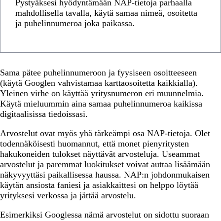
Pystyäksesi hyödyntämään NAP-tietoja parhaalla
mahdollisella tavalla, käytä samaa nimeä, osoitetta
ja puhelinnumeroa joka paikassa.
Sama pätee puhelinnumeroon ja fyysiseen osoitteeseen
(käytä Googlen vahvistamaa karttaosoitetta kaikkialla).
Yleinen virhe on käyttää yritysnumeron eri muunnelmia.
Käytä mieluummin aina samaa puhelinnumeroa kaikissa
digitaalisissa tiedoissasi.
Arvostelut ovat myös yhä tärkeämpi osa NAP-tietoja. Olet
todennäköisesti huomannut, että monet pienyritysten
hakukoneiden tulokset näyttävät arvosteluja. Useammat
arvostelut ja paremmat luokitukset voivat auttaa lisäämään
näkyvyyttäsi paikallisessa haussa. NAP:n johdonmukaisen
käytän ansiosta faniesi ja asiakkaittesi on helppo löytää
yrityksesi verkossa ja jättää arvostelu.
Esimerkiksi Googlessa nämä arvostelut on sidottu suoraan