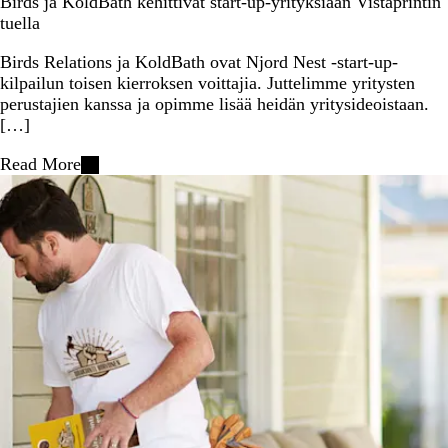
Birds ja KoldBath kehittivät start-up-yrityksiään Vistaprintin
tuella
Birds Relations ja KoldBath ovat Njord Nest -start-up-
kilpailun toisen kierroksen voittajia. Juttelimme yritysten
perustajien kanssa ja opimme lisää heidän yritysideoistaan.
[…]
Read More