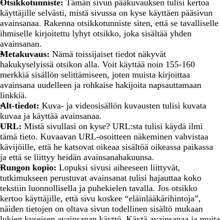
Otsikkotunniste:
Tämän sivun pääkuvauksen tulisi kertoa
käyttäjille selvästi, mistä sivussa on kyse käyttäen pääsivun
avainsanaa. Rakenna otsikkotunniste siten, että se tavalliselle
ihmiselle kirjoitettu lyhyt otsikko, joka sisältää yhden
avainsanan.
Metakuvaus:
Nämä toissijaiset tiedot näkyvät
hakukyselyissä otsikon alla. Voit käyttää noin 155-160
merkkiä sisällön selittämiseen, joten muista kirjoittaa
avainsana uudelleen ja rohkaise hakijoita napsauttamaan
linkkiä.
Alt-tiedot:
Kuva- ja videosisällön kuvausten tulisi kuvata
kuvaa ja käyttää avainsanaa.
URL:
Mistä sivullasi on kyse? URL:sta tulisi käydä ilmi
tämä tieto. Kuvaavan URL-osoitteen näkeminen vahvistaa
kävijöille, että he katsovat oikeaa sisältöä oikeassa paikassa
ja että se liittyy heidän avainsanahakuunsa.
Rungon kopio:
Lopuksi sivusi aiheeseen liittyvät,
tutkimukseen perustuvat avainsanat tulisi hajauttaa koko
tekstiin luonnollisella ja puhekielen tavalla. Jos otsikko
kertoo käyttäjille, että sivu koskee “eläinlääkärihintoja”,
näiden tietojen on oltava sivun todellinen sisältö mukaan
lukien kyseisen avainsanan käyttö. Käytä avainsanaa ja muita