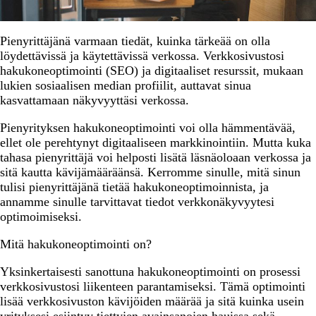
Pienyrittäjänä varmaan tiedät, kuinka tärkeää on olla
löydettävissä ja käytettävissä verkossa. Verkkosivustosi
hakukoneoptimointi (SEO) ja digitaaliset resurssit, mukaan
lukien sosiaalisen median profiilit, auttavat sinua
kasvattamaan näkyvyyttäsi verkossa.
Pienyrityksen hakukoneoptimointi voi olla hämmentävää,
ellet ole perehtynyt digitaaliseen markkinointiin. Mutta kuka
tahasa pienyrittäjä voi helposti lisätä läsnäoloaan verkossa ja
sitä kautta kävijämääräänsä. Kerromme sinulle, mitä sinun
tulisi pienyrittäjänä tietää hakukoneoptimoinnista, ja
annamme sinulle tarvittavat tiedot verkkonäkyvyytesi
optimoimiseksi.
Mitä hakukoneoptimointi on?
Yksinkertaisesti sanottuna hakukoneoptimointi on prosessi
verkkosivustosi liikenteen parantamiseksi. Tämä optimointi
lisää verkkosivuston kävijöiden määrää ja sitä kuinka usein