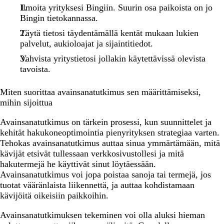
Ilmoita yrityksesi Bingiin. Suurin osa paikoista on jo
Bingin tietokannassa.
Täytä tietosi täydentämällä kentät mukaan lukien
palvelut, aukioloajat ja sijaintitiedot.
Vahvista yritystietosi jollakin käytettävissä olevista
tavoista.
Miten suorittaa avainsanatutkimus sen määrittämiseksi,
mihin sijoittua
Avainsanatutkimus on tärkein prosessi, kun suunnittelet ja
kehität hakukoneoptimointia pienyrityksen strategiaa varten.
Tehokas avainsanatutkimus auttaa sinua ymmärtämään, mitä
kävijät etsivät tullessaan verkkosivustollesi ja mitä
hakutermejä he käyttivät sinut löytäessään.
Avainsanatutkimus voi jopa poistaa sanoja tai termejä, jos
tuotat vääränlaista liikennettä, ja auttaa kohdistamaan
kävijöitä oikeisiin paikkoihin.
Avainsanatutkimuksen tekeminen voi olla aluksi hieman