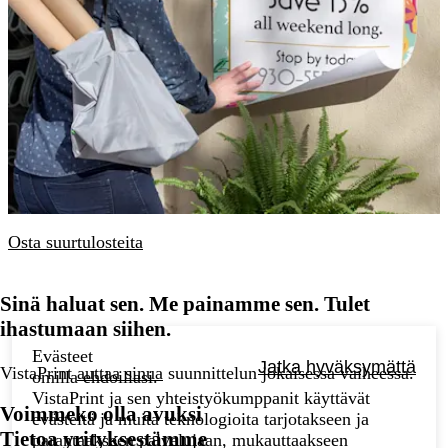
Osta suurtulosteita
Sinä haluat sen. Me painamme sen. Tulet
ihastumaan siihen.
Evästeet
Jatka hyväksymättä
VistaPrint
auttaa sinua
suunnittelun jokaisessa vaiheessa.
omilla ehdoillasi.
VistaPrint ja sen yhteistyökumppanit käyttävät
Voimmeko olla avuksi
evästeitä ja muita teknologioita tarjotakseen ja
Tietoa yrityksestämme
parantaakseen palvelujaan, mukauttaakseen