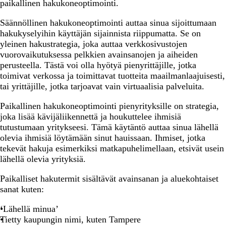
paikallinen hakukoneoptimointi.
Säännöllinen hakukoneoptimointi auttaa sinua sijoittumaan
hakukyselyihin käyttäjän sijainnista riippumatta. Se on
yleinen hakustrategia, joka auttaa verkkosivustojen
vuorovaikutuksessa pelkkien avainsanojen ja aiheiden
perusteella. Tästä voi olla hyötyä pienyrittäjille, jotka
toimivat verkossa ja toimittavat tuotteita maailmanlaajuisesti,
tai yrittäjille, jotka tarjoavat vain virtuaalisia palveluita.
Paikallinen hakukoneoptimointi pienyrityksille on strategia,
joka lisää kävijäliikennettä ja houkuttelee ihmisiä
tutustumaan yritykseesi. Tämä käytäntö auttaa sinua lähellä
olevia ihmisiä löytämään sinut hauissaan. Ihmiset, jotka
tekevät hakuja esimerkiksi matkapuhelimellaan, etsivät usein
lähellä olevia yrityksiä.
Paikalliset hakutermit sisältävät avainsanan ja aluekohtaiset
sanat kuten:
‘Lähellä minua’
Tietty kaupungin nimi, kuten Tampere