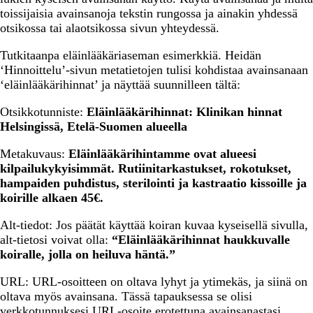
toissijaisia avainsanoja tekstin rungossa ja ainakin yhdessä
otsikossa tai alaotsikossa sivun yhteydessä.
Tutkitaanpa eläinlääkäriaseman esimerkkiä. Heidän
‘Hinnoittelu’-sivun metatietojen tulisi kohdistaa avainsanaan
‘eläinlääkärihinnat’ ja näyttää suunnilleen tältä:
Otsikkotunniste:
Eläinlääkärihinnat: Klinikan hinnat
Helsingissä, Etelä-Suomen alueella
Metakuvaus:
Eläinlääkärihintamme ovat alueesi
kilpailukykyisimmät. Rutiinitarkastukset, rokotukset,
hampaiden puhdistus, sterilointi ja kastraatio kissoille ja
koirille alkaen 45€.
Alt-tiedot: Jos päätät käyttää koiran kuvaa kyseisellä sivulla,
alt-tietosi voivat olla:
“Eläinlääkärihinnat haukkuvalle
koiralle, jolla on heiluva häntä.”
URL: URL-osoitteen on oltava lyhyt ja ytimekäs, ja siinä on
oltava myös avainsana. Tässä tapauksessa se olisi
verkkotunnuksesi URL-osoite erotettuna avainsanastasi