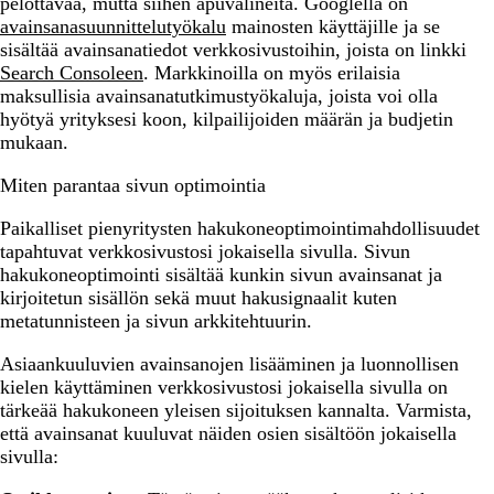
pelottavaa, mutta siihen apuvälineitä. Googlella on
avainsanasuunnittelutyökalu
mainosten käyttäjille ja se
sisältää avainsanatiedot verkkosivustoihin, joista on linkki
Search Consoleen
. Markkinoilla on myös erilaisia ​
maksullisia avainsanatutkimustyökaluja, joista voi olla
hyötyä yrityksesi koon, kilpailijoiden määrän ja budjetin
mukaan.
Miten parantaa sivun optimointia
Paikalliset pienyritysten hakukoneoptimointimahdollisuudet
tapahtuvat verkkosivustosi jokaisella sivulla. Sivun
hakukoneoptimointi sisältää kunkin sivun avainsanat ja
kirjoitetun sisällön sekä muut hakusignaalit kuten
metatunnisteen ja sivun arkkitehtuurin.
Asiaankuuluvien avainsanojen lisääminen ja luonnollisen
kielen käyttäminen verkkosivustosi jokaisella sivulla on
tärkeää hakukoneen yleisen sijoituksen kannalta. Varmista,
että avainsanat kuuluvat näiden osien sisältöön jokaisella
sivulla: