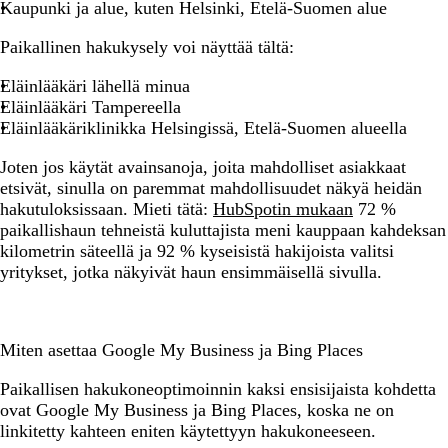
Kaupunki ja alue, kuten Helsinki, Etelä-Suomen alue
Paikallinen hakukysely voi näyttää tältä:
Eläinlääkäri lähellä minua
Eläinlääkäri Tampereella
Eläinlääkäriklinikka Helsingissä, Etelä-Suomen alueella
Joten jos käytät avainsanoja, joita mahdolliset asiakkaat
etsivät, sinulla on paremmat mahdollisuudet näkyä heidän
hakutuloksissaan. Mieti tätä:
HubSpotin mukaan
72 %
paikallishaun tehneistä kuluttajista meni kauppaan kahdeksan
kilometrin säteellä ja 92 % kyseisistä hakijoista valitsi
yritykset, jotka näkyivät haun ensimmäisellä sivulla.
Miten asettaa Google My Business ja Bing Places
Paikallisen hakukoneoptimoinnin kaksi ensisijaista kohdetta
ovat Google My Business ja Bing Places, koska ne on
linkitetty kahteen eniten käytettyyn hakukoneeseen.