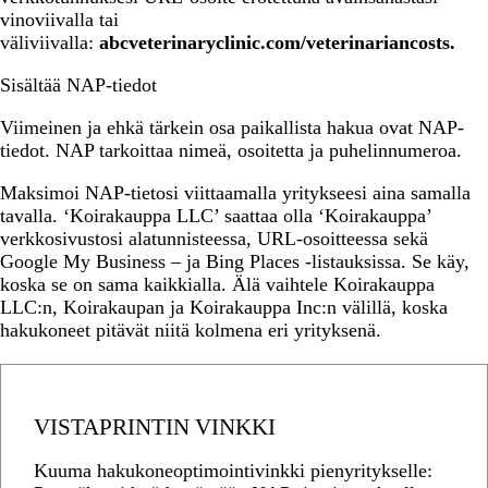
vinoviivalla tai
väliviivalla:
abcveterinaryclinic.com/veterinariancosts.
Sisältää NAP-tiedot
Viimeinen ja ehkä tärkein osa paikallista hakua ovat NAP-
tiedot. NAP tarkoittaa nimeä, osoitetta ja puhelinnumeroa.
Maksimoi NAP-tietosi viittaamalla yritykseesi aina samalla
tavalla. ‘Koirakauppa LLC’ saattaa olla ‘Koirakauppa’
verkkosivustosi alatunnisteessa, URL-osoitteessa sekä
Google My Business – ja Bing Places -listauksissa. Se käy,
koska se on sama kaikkialla. Älä vaihtele Koirakauppa
LLC:n, Koirakaupan ja Koirakauppa Inc:n välillä, koska
hakukoneet pitävät niitä kolmena eri yrityksenä.
VISTAPRINTIN VINKKI
Kuuma hakukoneoptimointivinkki pienyritykselle: