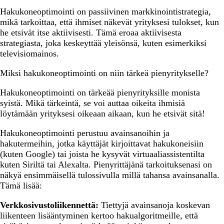
Hakukoneoptimointi on passiivinen markkinointistrategia,
mikä tarkoittaa, että ihmiset näkevät yrityksesi tulokset, kun
he etsivät itse aktiivisesti. Tämä eroaa aktiivisesta
strategiasta, joka keskeyttää yleisönsä, kuten esimerkiksi
televisiomainos.
Miksi hakukoneoptimointi on niin tärkeä pienyritykselle?
Hakukoneoptimointi on tärkeää pienyrityksille monista
syistä. Mikä tärkeintä, se voi auttaa oikeita ihmisiä
löytämään yrityksesi oikeaan aikaan, kun he etsivät sitä!
Hakukoneoptimointi perustuu avainsanoihin ja
hakutermeihin, jotka käyttäjät kirjoittavat hakukoneisiin
(kuten Google) tai joista he kysyvät virtuaaliassistentilta
kuten Siriltä tai Alexalta. Pienyrittäjänä tarkoituksenasi on
näkyä ensimmäisellä tulossivulla millä tahansa avainsanalla.
Tämä lisää:
Verkkosivustoliikennettä:
Tiettyjä avainsanoja koskevan
liikenteen lisääntyminen kertoo hakualgoritmeille, että