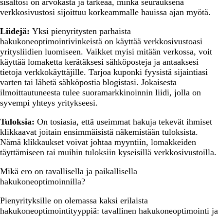
sisältösi on arvokasta ja tärkeää, minkä seurauksena
verkkosivustosi sijoittuu korkeammalle hauissa ajan myötä.
Liidejä:
Yksi pienyritysten parhaista
hakukoneoptimointivinkeistä on käyttää verkkosivustoasi
yritysliidien luomiseen. Vaikket myisi mitään verkossa, voit
käyttää lomaketta kerätäksesi sähköposteja ja antaaksesi
tietoja verkkokäyttäjille. Tarjoa kuponki fyysistä sijaintiasi
varten tai lähetä sähköpostia blogistasi. Jokaisesta
ilmoittautuneesta tulee suoramarkkinoinnin liidi, jolla on
syvempi yhteys yritykseesi.
Tuloksia:
On tosiasia, että useimmat hakuja tekevät ihmiset
klikkaavat joitain ensimmäisistä näkemistään tuloksista.
Nämä klikkaukset voivat johtaa myyntiin, lomakkeiden
täyttämiseen tai muihin tuloksiin kyseisillä verkkosivustoilla.
Mikä ero on tavallisella ja paikallisella
hakukoneoptimoinnilla?
Pienyrityksille on olemassa kaksi erilaista ​​
hakukoneoptimointityyppiä: tavallinen hakukoneoptimointi ja