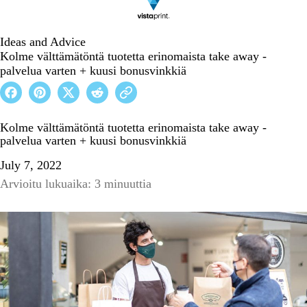
Ideas and Advice
Kolme välttämätöntä tuotetta erinomaista take away -
palvelua varten + kuusi bonusvinkkiä
Kolme välttämätöntä tuotetta erinomaista take away -
palvelua varten + kuusi bonusvinkkiä
July 7, 2022
Arvioitu lukuaika: 3 minuuttia