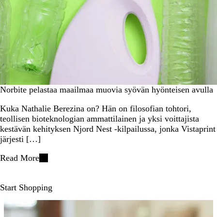
Norbite pelastaa maailmaa muovia syövän hyönteisen avulla
Kuka Nathalie Berezina on? Hän on filosofian tohtori,
teollisen bioteknologian ammattilainen ja yksi voittajista
kestävän kehityksen Njord Nest -kilpailussa, jonka Vistaprint
järjesti […]
Read More
Start Shopping