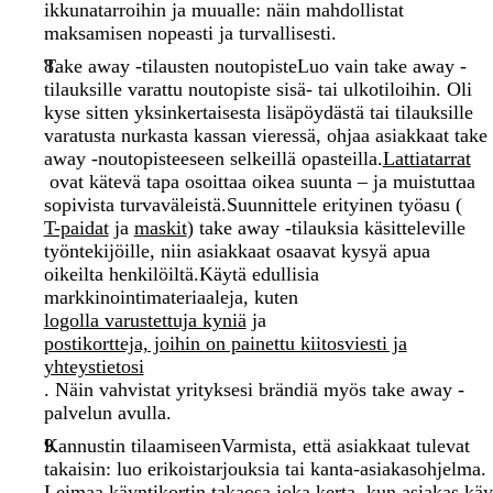
ikkunatarroihin ja muualle: näin mahdollistat
maksamisen nopeasti ja turvallisesti.
Take away -tilausten noutopisteLuo vain take away -
tilauksille varattu noutopiste sisä- tai ulkotiloihin. Oli
kyse sitten yksinkertaisesta lisäpöydästä tai tilauksille
varatusta nurkasta kassan vieressä, ohjaa asiakkaat take
away -noutopisteeseen selkeillä opasteilla.
Lattiatarrat
ovat kätevä tapa osoittaa oikea suunta – ja muistuttaa
sopivista turvaväleistä.Suunnittele erityinen työasu (
T-paidat
ja
maskit
) take away -tilauksia käsitteleville
työntekijöille, niin asiakkaat osaavat kysyä apua
oikeilta henkilöiltä.Käytä edullisia
markkinointimateriaaleja, kuten
logolla varustettuja kyniä
ja
postikortteja, joihin on painettu kiitosviesti ja
yhteystietosi
. Näin vahvistat yrityksesi brändiä myös take away -
palvelun avulla.
Kannustin tilaamiseenVarmista, että asiakkaat tulevat
takaisin: luo erikoistarjouksia tai kanta-asiakasohjelma.
Leimaa
käyntikortin takaosa
joka kerta, kun asiakas käy