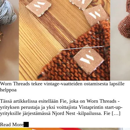
Worn Threads tekee vintage-vaatteiden ostamisesta lapsille
helppoa
Tässä artikkelissa esitellään Fie, joka on Worn Threads -
yrityksen perustaja ja yksi voittajista Vistaprintin start-up-
yrityksille järjestämässä Njord Nest -kilpailussa. Fie […]
Read More