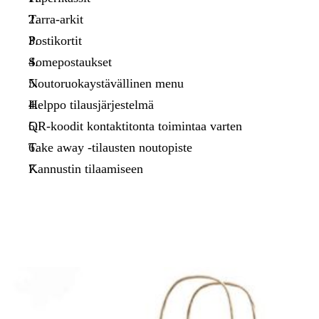
Tarra-arkit
Postikortit
Somepostaukset
Noutoruokaystävällinen menu
Helppo tilausjärjestelmä
QR-koodit kontaktitonta toimintaa varten
Take away -tilausten noutopiste
Kannustin tilaamiseen