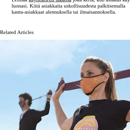
luonasi. Kiitä asiakkaita uskollisuudesta palkitsemalla
kanta-asiakkaat alennuksella tai ilmaisannoksella.
Related Articles