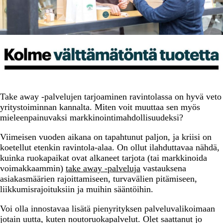
Take away -palvelujen tarjoaminen ravintolassa on hyvä veto
yritystoiminnan kannalta. Miten voit muuttaa sen myös
mieleenpainuvaksi markkinointimahdollisuudeksi?
Viimeisen vuoden aikana on tapahtunut paljon, ja kriisi on
koetellut etenkin ravintola-alaa. On ollut ilahduttavaa nähdä,
kuinka ruokapaikat ovat alkaneet tarjota (tai markkinoida
voimakkaammin)
take away -palveluja
vastauksena
asiakasmäärien rajoittamiseen, turvavälien pitämiseen,
liikkumisrajoituksiin ja muihin sääntöihin.
Voi olla innostavaa lisätä pienyrityksen palveluvalikoimaan
jotain uutta, kuten noutoruokapalvelut. Olet saattanut jo