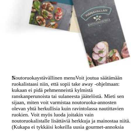
Noutoruokaystävällinen menuVoit joutua säätämään
ruokalistaasi niin, että sopii take away -ohjelmaan:
kukaan ei pidä pehmenneistä kylmistä
ranskanperunoista tai sulaneesta jäätelöstä. Mieti sen
sijaan, miten voit varmistaa noutoruoka-annosten
olevan yhtä herkullisia kuin ravintolassa nautittavien
ruokien. Voit myös luoda joitakin vain
noutoruokalistalle lisättäviä herkkuja ja mainostaa niitä.
(Kukapa ei tykkäisi kokeilla uusia gourmet-annoksia