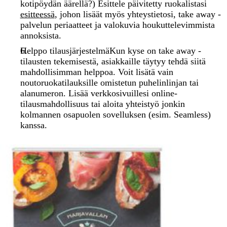
kotipöydän äärellä?) Esittele päivitetty ruokalistasi
esitteessä
, johon lisäät myös yhteystietosi, take away -
palvelun periaatteet ja valokuvia houkuttelevimmista
annoksista.
Helppo tilausjärjestelmäKun kyse on take away -
tilausten tekemisestä, asiakkaille täytyy tehdä siitä
mahdollisimman helppoa. Voit lisätä vain
noutoruokatilauksille omistetun puhelinlinjan tai
alanumeron. Lisää verkkosivuillesi online-
tilausmahdollisuus tai aloita yhteistyö jonkin
kolmannen osapuolen sovelluksen (esim. Seamless)
kanssa.