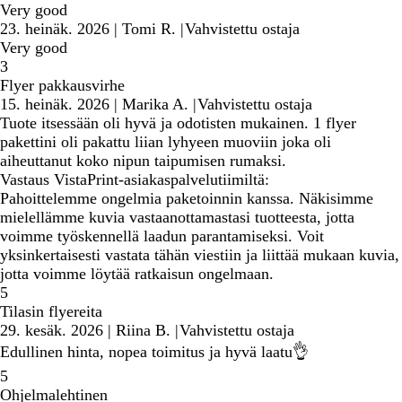
Very good
23. heinäk. 2026
|
Tomi R.
|
Vahvistettu ostaja
Very good
3
Flyer pakkausvirhe
15. heinäk. 2026
|
Marika A.
|
Vahvistettu ostaja
Tuote itsessään oli hyvä ja odotisten mukainen. 1 flyer
pakettini oli pakattu liian lyhyeen muoviin joka oli
aiheuttanut koko nipun taipumisen rumaksi.
Vastaus VistaPrint-asiakaspalvelutiimiltä:
Pahoittelemme ongelmia paketoinnin kanssa. Näkisimme
mielellämme kuvia vastaanottamastasi tuotteesta, jotta
voimme työskennellä laadun parantamiseksi. Voit
yksinkertaisesti vastata tähän viestiin ja liittää mukaan kuvia,
jotta voimme löytää ratkaisun ongelmaan.
5
Tilasin flyereita
29. kesäk. 2026
|
Riina B.
|
Vahvistettu ostaja
Edullinen hinta, nopea toimitus ja hyvä laatu👌
5
Ohjelmalehtinen