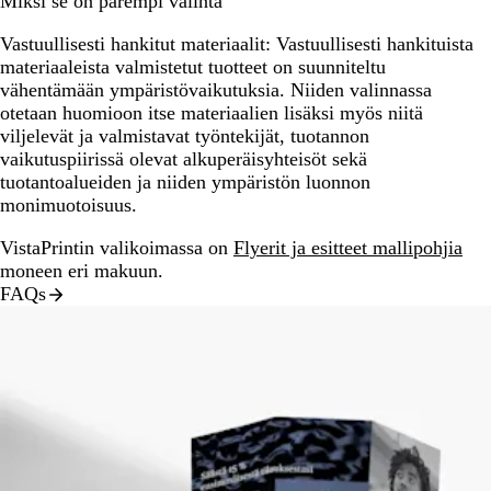
Miksi se on parempi valinta
Vastuullisesti hankitut materiaalit:
Vastuullisesti hankituista
materiaaleista valmistetut tuotteet on suunniteltu
vähentämään ympäristövaikutuksia. Niiden valinnassa
otetaan huomioon itse materiaalien lisäksi myös niitä
viljelevät ja valmistavat työntekijät, tuotannon
vaikutuspiirissä olevat alkuperäisyhteisöt sekä
tuotantoalueiden ja niiden ympäristön luonnon
monimuotoisuus.
VistaPrintin valikoimassa on
Flyerit ja esitteet mallipohjia
moneen eri makuun.
FAQs