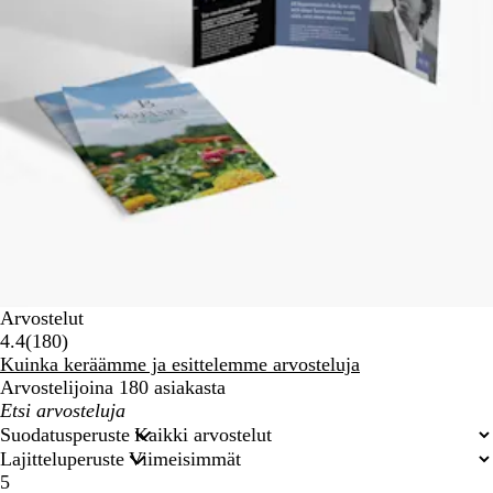
Arvostelut
180
4.4
(
180
)
arvostelua
Kuinka keräämme ja esittelemme arvosteluja
Arvostelijoina 180 asiakasta
Omat
hakusyötteet
Suodatusperuste
Lajitteluperuste
5