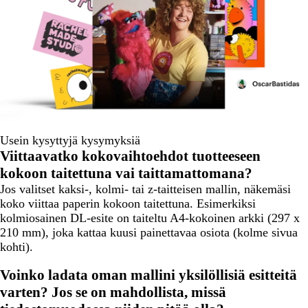
Usein kysyttyjä kysymyksiä
Viittaavatko kokovaihtoehdot tuotteeseen
kokoon taitettuna vai taittamattomana?
Jos valitset kaksi-, kolmi- tai z-taitteisen mallin, näkemäsi
koko viittaa paperin kokoon taitettuna. Esimerkiksi
kolmiosainen DL-esite on taiteltu A4-kokoinen arkki (297 x
210 mm), joka kattaa kuusi painettavaa osiota (kolme sivua
kohti).
Voinko ladata oman mallini yksilöllisiä esitteitä
varten? Jos se on mahdollista, missä