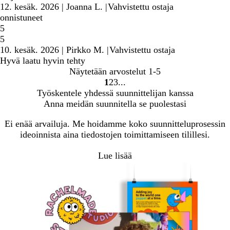
12. kesäk. 2026
|
Joanna L.
|
Vahvistettu ostaja
onnistuneet
5
5
10. kesäk. 2026
|
Pirkko M.
|
Vahvistettu ostaja
Hyvä laatu hyvin tehty
Näytetään arvostelut
1-5
1
2
3
siirry
siirry
siirry
Työskentele yhdessä suunnittelijan kanssa
sivulle
sivulle
sivulle
Anna meidän suunnitella se puolestasi
1
2
3
Ei enää arvailuja. Me hoidamme koko suunnitteluprosessin
ideoinnista aina tiedostojen toimittamiseen tilillesi.
Lue lisää