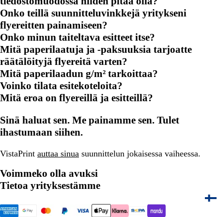
tiedostomuodossa niiden pitää olla?
Onko teillä suunnitteluvinkkejä yritykseni
flyereitten painamiseen?
Onko minun taiteltava esitteet itse?
Mitä paperilaatuja ja -paksuuksia tarjoatte
räätälöityjä flyereitä varten?
Mitä paperilaadun g/m² tarkoittaa?
Voinko tilata esitekoteloita?
Mitä eroa on flyereillä ja esitteillä?
Sinä haluat sen. Me painamme sen. Tulet
ihastumaan siihen.
VistaPrint
auttaa sinua
suunnittelun jokaisessa vaiheessa.
Voimmeko olla avuksi
Tietoa yrityksestämme