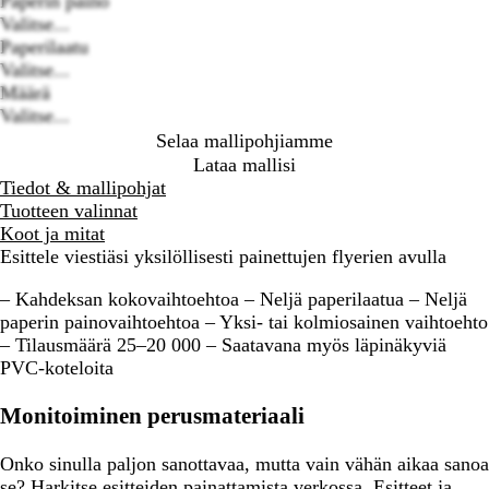
Paperin paino
options
Valitse...
Paperilaatu
Valitse...
Määrä
Valitse...
Selaa mallipohjiamme
Lataa mallisi
Tiedot & mallipohjat
Tuotteen valinnat
Koot ja mitat
Esittele viestiäsi yksilöllisesti painettujen flyerien avulla
– Kahdeksan kokovaihtoehtoa – Neljä paperilaatua – Neljä
paperin painovaihtoehtoa – Yksi- tai kolmiosainen vaihtoehto
– Tilausmäärä 25–20 000 – Saatavana myös läpinäkyviä
PVC-koteloita
Monitoiminen perusmateriaali
Onko sinulla paljon sanottavaa, mutta vain vähän aikaa sanoa
se? Harkitse esitteiden painattamista verkossa. Esitteet ja