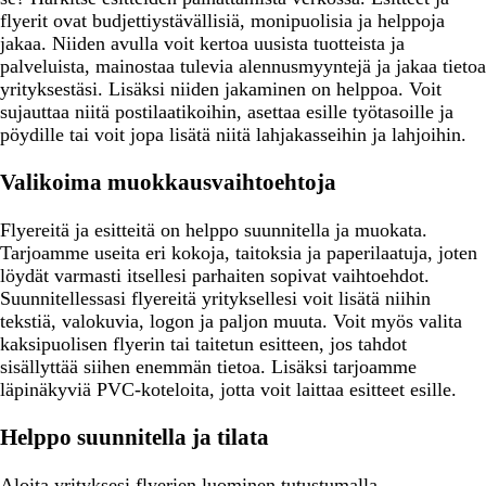
flyerit ovat budjettiystävällisiä, monipuolisia ja helppoja
jakaa. Niiden avulla voit kertoa uusista tuotteista ja
palveluista, mainostaa tulevia alennusmyyntejä ja jakaa tietoa
yrityksestäsi. Lisäksi niiden jakaminen on helppoa. Voit
sujauttaa niitä postilaatikoihin, asettaa esille työtasoille ja
pöydille tai voit jopa lisätä niitä lahjakasseihin ja lahjoihin.
Valikoima muokkausvaihtoehtoja
Flyereitä ja esitteitä on helppo suunnitella ja muokata.
Tarjoamme useita eri kokoja, taitoksia ja paperilaatuja, joten
löydät varmasti itsellesi parhaiten sopivat vaihtoehdot.
Suunnitellessasi flyereitä yrityksellesi voit lisätä niihin
tekstiä, valokuvia, logon ja paljon muuta. Voit myös valita
kaksipuolisen flyerin tai taitetun esitteen, jos tahdot
sisällyttää siihen enemmän tietoa. Lisäksi tarjoamme
läpinäkyviä PVC-koteloita, jotta voit laittaa esitteet esille.
Helppo suunnitella ja tilata
Aloita
yrityksesi flyerien luominen
tutustumalla