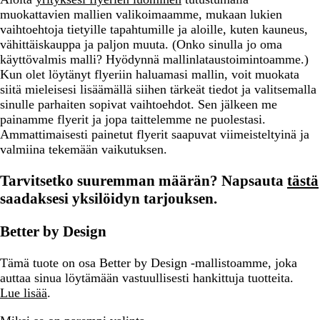
muokattavien mallien valikoimaamme, mukaan lukien
vaihtoehtoja tietyille tapahtumille ja aloille, kuten kauneus,
vähittäiskauppa ja paljon muuta. (Onko sinulla jo oma
käyttövalmis malli? Hyödynnä mallinlataustoimintoamme.)
Kun olet löytänyt flyeriin haluamasi mallin, voit muokata
siitä mieleisesi lisäämällä siihen tärkeät tiedot ja valitsemalla
sinulle parhaiten sopivat vaihtoehdot. Sen jälkeen me
painamme flyerit ja jopa taittelemme ne puolestasi.
Ammattimaisesti painetut flyerit saapuvat viimeisteltyinä ja
valmiina tekemään vaikutuksen.
Tarvitsetko suuremman määrän? Napsauta
tästä
saadaksesi yksilöidyn tarjouksen.
Better by Design
Tämä tuote on osa Better by Design -mallistoamme, joka
auttaa sinua löytämään vastuullisesti hankittuja tuotteita.
Lue lisää
.