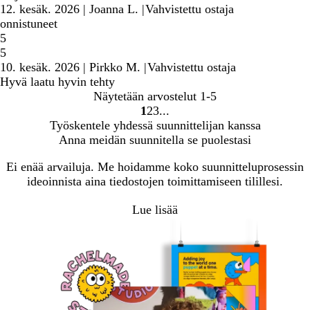
12. kesäk. 2026
|
Joanna L.
|
Vahvistettu ostaja
onnistuneet
5
5
10. kesäk. 2026
|
Pirkko M.
|
Vahvistettu ostaja
Hyvä laatu hyvin tehty
Näytetään arvostelut
1-5
1
2
3
Siirry
Siirry
Siirry
Työskentele yhdessä suunnittelijan kanssa
sivulle
sivulle
sivulle
Anna meidän suunnitella se puolestasi
Ei enää arvailuja. Me hoidamme koko suunnitteluprosessin
ideoinnista aina tiedostojen toimittamiseen tilillesi.
Lue lisää