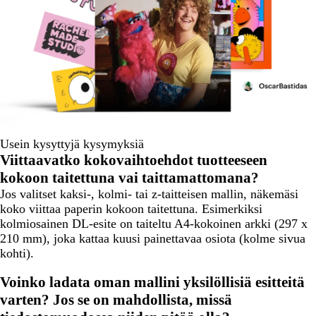
Usein kysyttyjä kysymyksiä
Viittaavatko kokovaihtoehdot tuotteeseen
kokoon taitettuna vai taittamattomana?
Jos valitset kaksi-, kolmi- tai z-taitteisen mallin, näkemäsi
koko viittaa paperin kokoon taitettuna. Esimerkiksi
kolmiosainen DL-esite on taiteltu A4-kokoinen arkki (297 x
210 mm), joka kattaa kuusi painettavaa osiota (kolme sivua
kohti).
Voinko ladata oman mallini yksilöllisiä esitteitä
varten? Jos se on mahdollista, missä