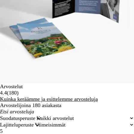
Arvostelut
180
4.4
(
180
)
arvostelua
Kuinka keräämme ja esittelemme arvosteluja
Arvostelijoina 180 asiakasta
Omat
hakusyötteet
Suodatusperuste
Lajitteluperuste
5