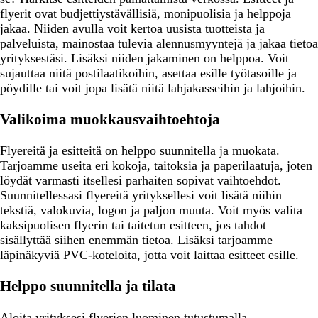
flyerit ovat budjettiystävällisiä, monipuolisia ja helppoja
jakaa. Niiden avulla voit kertoa uusista tuotteista ja
palveluista, mainostaa tulevia alennusmyyntejä ja jakaa tietoa
yrityksestäsi. Lisäksi niiden jakaminen on helppoa. Voit
sujauttaa niitä postilaatikoihin, asettaa esille työtasoille ja
pöydille tai voit jopa lisätä niitä lahjakasseihin ja lahjoihin.
Valikoima muokkausvaihtoehtoja
Flyereitä ja esitteitä on helppo suunnitella ja muokata.
Tarjoamme useita eri kokoja, taitoksia ja paperilaatuja, joten
löydät varmasti itsellesi parhaiten sopivat vaihtoehdot.
Suunnitellessasi flyereitä yrityksellesi voit lisätä niihin
tekstiä, valokuvia, logon ja paljon muuta. Voit myös valita
kaksipuolisen flyerin tai taitetun esitteen, jos tahdot
sisällyttää siihen enemmän tietoa. Lisäksi tarjoamme
läpinäkyviä PVC-koteloita, jotta voit laittaa esitteet esille.
Helppo suunnitella ja tilata
Aloita
yrityksesi flyerien luominen
tutustumalla