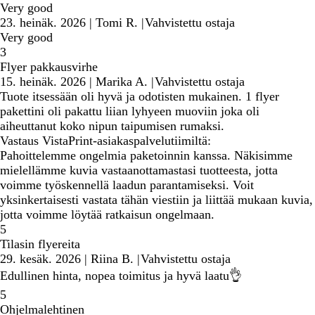
Very good
23. heinäk. 2026
|
Tomi R.
|
Vahvistettu ostaja
Very good
3
Flyer pakkausvirhe
15. heinäk. 2026
|
Marika A.
|
Vahvistettu ostaja
Tuote itsessään oli hyvä ja odotisten mukainen. 1 flyer
pakettini oli pakattu liian lyhyeen muoviin joka oli
aiheuttanut koko nipun taipumisen rumaksi.
Vastaus VistaPrint-asiakaspalvelutiimiltä:
Pahoittelemme ongelmia paketoinnin kanssa. Näkisimme
mielellämme kuvia vastaanottamastasi tuotteesta, jotta
voimme työskennellä laadun parantamiseksi. Voit
yksinkertaisesti vastata tähän viestiin ja liittää mukaan kuvia,
jotta voimme löytää ratkaisun ongelmaan.
5
Tilasin flyereita
29. kesäk. 2026
|
Riina B.
|
Vahvistettu ostaja
Edullinen hinta, nopea toimitus ja hyvä laatu👌
5
Ohjelmalehtinen