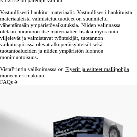
Miksi se on parempi valinta
Vastuullisesti hankitut materiaalit:
Vastuullisesti hankituista
materiaaleista valmistetut tuotteet on suunniteltu
vähentämään ympäristövaikutuksia. Niiden valinnassa
otetaan huomioon itse materiaalien lisäksi myös niitä
viljelevät ja valmistavat työntekijät, tuotannon
vaikutuspiirissä olevat alkuperäisyhteisöt sekä
tuotantoalueiden ja niiden ympäristön luonnon
monimuotoisuus.
VistaPrintin valikoimassa on
Flyerit ja esitteet mallipohjia
moneen eri makuun.
FAQs