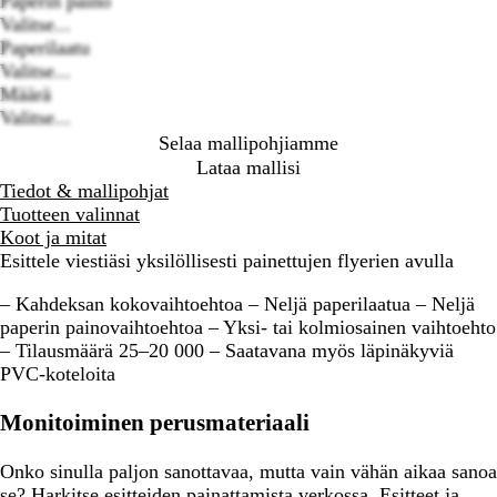
Paperin paino
options
Valitse...
Paperilaatu
Valitse...
Määrä
Valitse...
Selaa mallipohjiamme
Lataa mallisi
Tiedot & mallipohjat
Tuotteen valinnat
Koot ja mitat
Esittele viestiäsi yksilöllisesti painettujen flyerien avulla
– Kahdeksan kokovaihtoehtoa – Neljä paperilaatua – Neljä
paperin painovaihtoehtoa – Yksi- tai kolmiosainen vaihtoehto
– Tilausmäärä 25–20 000 – Saatavana myös läpinäkyviä
PVC-koteloita
Monitoiminen perusmateriaali
Onko sinulla paljon sanottavaa, mutta vain vähän aikaa sanoa
se? Harkitse esitteiden painattamista verkossa. Esitteet ja