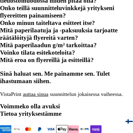
tiedostomuodossa niiden pitää olla?
Onko teillä suunnitteluvinkkejä yritykseni
flyereitten painamiseen?
Onko minun taiteltava esitteet itse?
Mitä paperilaatuja ja -paksuuksia tarjoatte
räätälöityjä flyereitä varten?
Mitä paperilaadun g/m² tarkoittaa?
Voinko tilata esitekoteloita?
Mitä eroa on flyereillä ja esitteillä?
Sinä haluat sen. Me painamme sen. Tulet
ihastumaan siihen.
VistaPrint
auttaa sinua
suunnittelun jokaisessa vaiheessa.
Voimmeko olla avuksi
Tietoa yrityksestämme