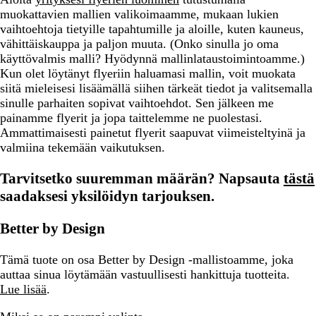
muokattavien mallien valikoimaamme, mukaan lukien
vaihtoehtoja tietyille tapahtumille ja aloille, kuten kauneus,
vähittäiskauppa ja paljon muuta. (Onko sinulla jo oma
käyttövalmis malli? Hyödynnä mallinlataustoimintoamme.)
Kun olet löytänyt flyeriin haluamasi mallin, voit muokata
siitä mieleisesi lisäämällä siihen tärkeät tiedot ja valitsemalla
sinulle parhaiten sopivat vaihtoehdot. Sen jälkeen me
painamme flyerit ja jopa taittelemme ne puolestasi.
Ammattimaisesti painetut flyerit saapuvat viimeisteltyinä ja
valmiina tekemään vaikutuksen.
Tarvitsetko suuremman määrän? Napsauta
tästä
saadaksesi yksilöidyn tarjouksen.
Better by Design
Tämä tuote on osa Better by Design -mallistoamme, joka
auttaa sinua löytämään vastuullisesti hankittuja tuotteita.
Lue lisää
.