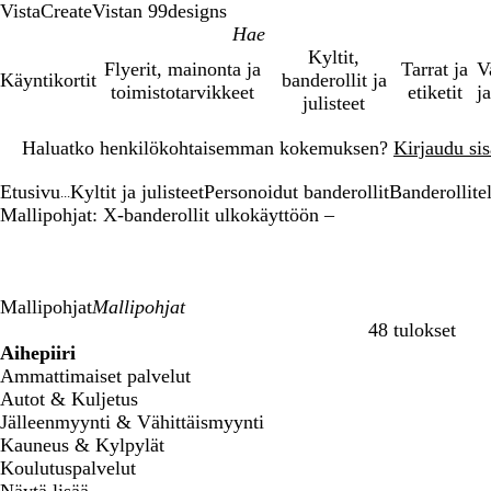
VistaCreate
Vistan 99designs
Kyltit,
Flyerit, mainonta ja
Tarrat ja
V
Käyntikortit
banderollit ja
toimistotarvikkeet
etiketit
ja
julisteet
Dia
Haluatko henkilökohtaisemman kokemuksen?
Kirjaudu sisä
1
/
Etusivu
Kyltit ja julisteet
Personoidut banderollit
Banderollite
1
...
Mallipohjat: X-banderollit ulkokäyttöön –
Mallipohjat
48 tulokset
Suodattimet
Aihepiiri
Ammattimaiset palvelut
Autot & Kuljetus
Jälleenmyynti & Vähittäismyynti
Kauneus & Kylpylät
Koulutuspalvelut