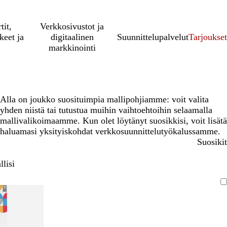
tit,
Verkkosivustot ja
keet ja
digitaalinen
Suunnittelupalvelut
Tarjoukset
markkinointi
Alla on joukko suosituimpia mallipohjiamme: voit valita
yhden niistä tai tutustua muihin vaihtoehtoihin selaamalla
mallivalikoimaamme. Kun olet löytänyt suosikkisi, voit lisätä
haluamasi yksityiskohdat verkkosuunnittelutyökalussamme.
Suosikit
lisi