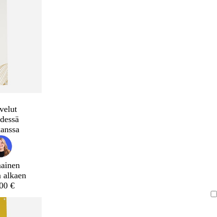
velut
dessä
kanssa
mainen
a alkaen
,00 €