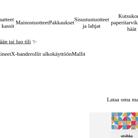
Kutsukor
aatteet
Sisustustuotteet
Mainostuotteet
Pakkaukset
paperitarvik
 kassit
ja lahjat
häät
än tai luo tili
✨
lineet
X-banderollit ulkokäyttöön
Mallit
Lataa oma mal