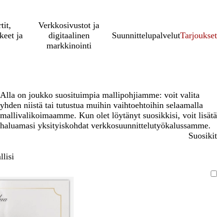
tit,
Verkkosivustot ja
keet ja
digitaalinen
Suunnittelupalvelut
Tarjoukset
markkinointi
Alla on joukko suosituimpia mallipohjiamme: voit valita
yhden niistä tai tutustua muihin vaihtoehtoihin selaamalla
mallivalikoimaamme. Kun olet löytänyt suosikkisi, voit lisätä
haluamasi yksityiskohdat verkkosuunnittelutyökalussamme.
Suosikit
lisi