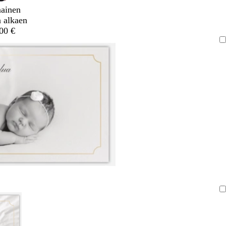
mainen
a alkaen
,00 €