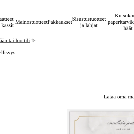
Kutsukor
aatteet
Sisustustuotteet
Mainostuotteet
Pakkaukset
paperitarvik
 kassit
ja lahjat
häät
än tai luo tili
✨
llisyys
Lataa oma mal