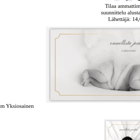
Tilaa ammatti
suunnittelu alust
Lähettäjä: 14
cm Yksiosainen