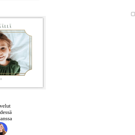
velut
dessä
kanssa