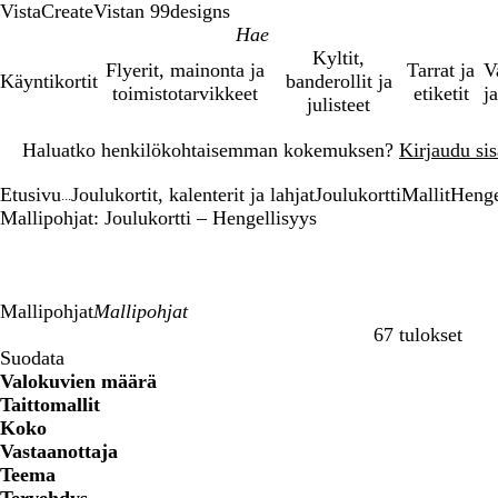
VistaCreate
Vistan 99designs
Kyltit,
Flyerit, mainonta ja
Tarrat ja
V
Käyntikortit
banderollit ja
toimistotarvikkeet
etiketit
ja
julisteet
Dia
Haluatko henkilökohtaisemman kokemuksen?
Kirjaudu sisä
1
/
Etusivu
Joulukortit, kalenterit ja lahjat
Joulukortti
Mallit
Henge
1
...
Mallipohjat: Joulukortti – Hengellisyys
Mallipohjat
67 tulokset
Suodattimet
Suodata
Valokuvien määrä
Taittomallit
Koko
Vastaanottaja
Teema