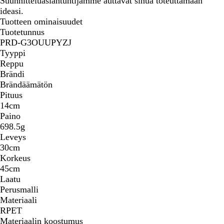
Suunnitteluasiantuntijamme auttavat sinua toteuttamaan
ideasi.
Tuotteen ominaisuudet
Tuotetunnus
PRD-G3OUUPYZJ
Tyyppi
Reppu
Brändi
Brändäämätön
Pituus
14cm
Paino
698.5g
Leveys
30cm
Korkeus
45cm
Laatu
Perusmalli
Materiaali
RPET
Materiaalin koostumus