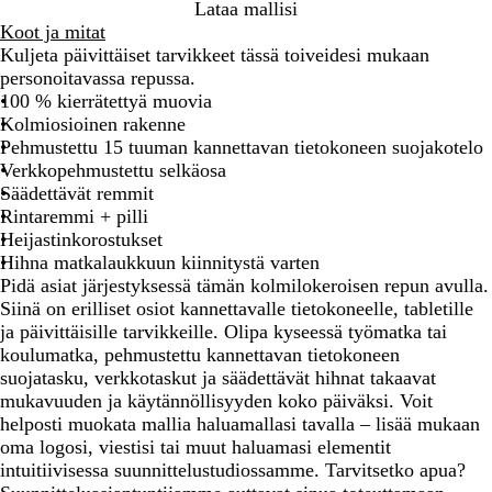
M
T
Lataa mallisi
u
u
Koot ja mitat
s
m
Kuljeta päivittäiset tarvikkeet tässä toiveidesi mukaan
t
m
personoitavassa repussa.
a
a
100 % kierrätettyä muovia
n
Kolmiosioinen rakenne
s
Pehmustettu 15 tuuman kannettavan tietokoneen suojakotelo
i
Verkkopehmustettu selkäosa
n
Säädettävät remmit
i
Rintaremmi + pilli
n
Heijastinkorostukset
e
Hihna matkalaukkuun kiinnitystä varten
n
Pidä asiat järjestyksessä tämän kolmilokeroisen repun avulla.
Siinä on erilliset osiot kannettavalle tietokoneelle, tabletille
ja päivittäisille tarvikkeille. Olipa kyseessä työmatka tai
koulumatka, pehmustettu kannettavan tietokoneen
suojatasku, verkkotaskut ja säädettävät hihnat takaavat
mukavuuden ja käytännöllisyyden koko päiväksi. Voit
helposti muokata mallia haluamallasi tavalla – lisää mukaan
oma logosi, viestisi tai muut haluamasi elementit
intuitiivisessa suunnittelustudiossamme. Tarvitsetko apua?