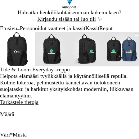
Dia
Haluatko henkilökohtaisemman kokemuksen?
1
Kirjaudu sisään tai luo tili
✨
/
Etusivu
Personoidut vaatteet ja kassit
Kassit
Reput
1
...
Dia
Zoomattava
Lähennetty
Voit
Laajenna
Zoomattava
Lähennetty
Voit
Laajenna
Zoomattava
Lähennetty
Voit
Laajenna
Zoomat
Lähenne
Voit
Laajen
1
kuva
minimi
lähentää
klikkaamalla
kuva
minimi
lähentää
klikkaamalla
kuva
minimi
lähentää
klikkaamalla
kuva
minimi
lähentä
klikkaa
/
ja
ja
ja
ja
4
loitontaa
loitontaa
loitontaa
loitonta
kuvaa
kuvaa
kuvaa
kuvaa
plus-
plus-
plus-
plus-
Tide & Loom Everyday -reppu
ja
ja
ja
ja
Helpota elämääsi tyylikkäällä ja käytännöllisellä repulla.
miinus-
miinus-
miinus-
miinus-
Kolme lokeroa, pehmustettu kannettavan tietokoneen
näppäimillä
näppäimillä
näppäimillä
näppäim
suojatasku ja harkitut yksityiskohdat moderniin, liikkuvaan
ja
ja
ja
ja
elämäntyyliin.
panoroida
panoroida
panoroida
panoroi
Tarkastele tietoja
nuolinäppäinten
nuolinäppäinten
nuolinäppäinten
nuolinä
avulla
avulla
avulla
avulla
Määrä
Väri
*
Musta