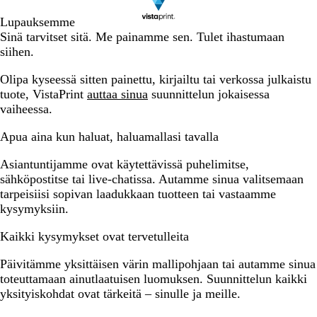
Lupauksemme
Sinä tarvitset sitä. Me painamme sen. Tulet ihastumaan
siihen.
Olipa kyseessä sitten painettu, kirjailtu tai verkossa julkaistu
tuote, VistaPrint
auttaa sinua
suunnittelun jokaisessa
vaiheessa.
Apua aina kun haluat, haluamallasi tavalla
Asiantuntijamme ovat käytettävissä puhelimitse,
sähköpostitse tai live-chatissa. Autamme sinua valitsemaan
tarpeisiisi sopivan laadukkaan tuotteen tai vastaamme
kysymyksiin.
Kaikki kysymykset ovat tervetulleita
Päivitämme yksittäisen värin mallipohjaan tai autamme sinua
toteuttamaan ainutlaatuisen luomuksen. Suunnittelun kaikki
yksityiskohdat ovat tärkeitä – sinulle ja meille.