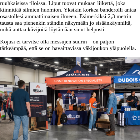
ruuhkaisissa tiloissa. Liput tuovat mukaan liikettä, joka
kiinnittää silmien huomion. Yksikin korkea banderolli antaa
osastollesi ammattimaisen ilmeen. Esimerkiksi 2,3 metrin
tausta saa pienenkin ständin näkymään jo sisäänkäynniltä,
mikä auttaa kävijöitä löytämään sinut helposti.
Kojusi ei tarvitse olla messujen suurin – on paljon
tärkeämpää, että se on havaittavissa väkijoukon yläpuolella.