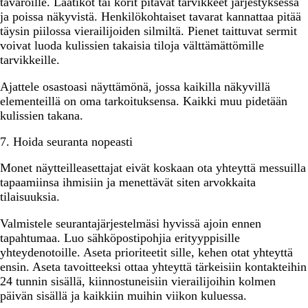
tavaroille. Laatikot tai korit pitävät tarvikkeet järjestyksessä
ja poissa näkyvistä. Henkilökohtaiset tavarat kannattaa pitää
täysin piilossa vierailijoiden silmiltä. Pienet taittuvat sermit
voivat luoda kulissien takaisia ​​tiloja välttämättömille
tarvikkeille.
Ajattele osastoasi näyttämönä, jossa kaikilla näkyvillä
elementeillä on oma tarkoituksensa. Kaikki muu pidetään
kulissien takana.
7. Hoida seuranta nopeasti
Monet näytteilleasettajat eivät koskaan ota yhteyttä messuilla
tapaamiinsa ihmisiin ja menettävät siten arvokkaita
tilaisuuksia.
Valmistele seurantajärjestelmäsi hyvissä ajoin ennen
tapahtumaa. Luo sähköpostipohjia erityyppisille
yhteydenotoille. Aseta prioriteetit sille, kehen otat yhteyttä
ensin. Aseta tavoitteeksi ottaa yhteyttä tärkeisiin kontakteihin
24 tunnin sisällä, kiinnostuneisiin vierailijoihin kolmen
päivän sisällä ja kaikkiin muihin viikon kuluessa.