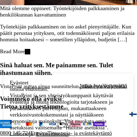
Mitä olemme oppineet: Työntekijöiden palkkaaminen ja
henkilökunnan kasvattaminen
Työntekijän palkkaaminen on iso askel pienyrittäjälle. Kun
päätit perustaa yrityksen, otit todennäköisesti paljon erilaisia
hommia hoitaaksesi – sometilien ylläpidon, budjetin […]
Read More
Sinä haluat sen. Me painamme sen. Tulet
ihastumaan siihen.
Evästeet
Jatka hyväksymättä
VistaPrint
auttaa sinua
suunnittelun jokaisessa vaiheessa.
omilla ehdoillasi.
VistaPrint ja sen yhteistyökumppanit käyttävät
Voimmeko olla avuksi
evästeitä ja muita teknologioita tarjotakseen ja
Tietoa yrityksestämme
parantaakseen palvelujaan, mukauttaakseen
verkkosivustokokemustasi ja näyttääkseen
personoituja mainoksia. Voit muokata omia
asetuksiasi valitsemalla “Hallitse asetuksia”.
0800 145 724
Etusivu
Tietosuoja- ja evästekäytäntö
Lisätietoja:
Evästeilmoitus
.