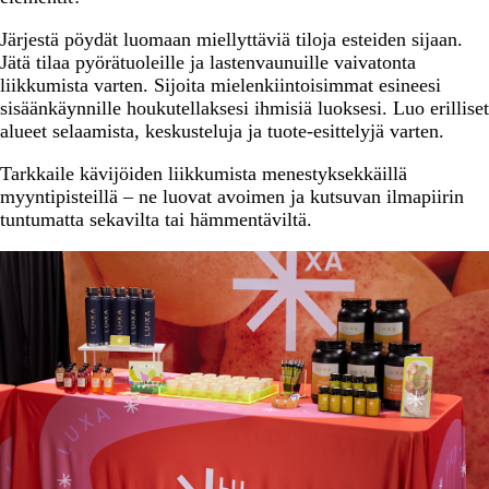
Järjestä pöydät luomaan miellyttäviä tiloja esteiden sijaan.
Jätä tilaa pyörätuoleille ja lastenvaunuille vaivatonta
liikkumista varten. Sijoita mielenkiintoisimmat esineesi
sisäänkäynnille houkutellaksesi ihmisiä luoksesi. Luo erilliset
alueet selaamista, keskusteluja ja tuote-esittelyjä varten.
Tarkkaile kävijöiden liikkumista menestyksekkäillä
myyntipisteillä – ne luovat avoimen ja kutsuvan ilmapiirin
tuntumatta sekavilta tai hämmentäviltä.