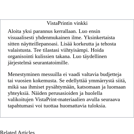
VistaPrintin vinkki
Aloita yksi parannus kerrallaan. Luo ensin
visuaalisesti yhdenmukainen ilme. Yksinkertaista
sitten näytteillepanoasi. Lisää korkeutta ja tehosta
valaistusta. Tee tilastasi viihtyisämpi. Hoida
organisointi kulissien takana. Luo täydellinen
järjestelmä seurantatoimille.
Menestyminen messuilla ei vaadi valtavia budjetteja
tai vuosien kokemusta. Se edellyttää ymmärrystä siitä,
mikä saa ihmiset pysähtymään, katsomaan ja luomaan
yhteyksiä. Näiden perusasioiden ja huolella
valikoitujen VistaPrint-materiaalien avulla seuraava
tapahtumasi voi tuottaa huomattavia tuloksia.
Related Articles