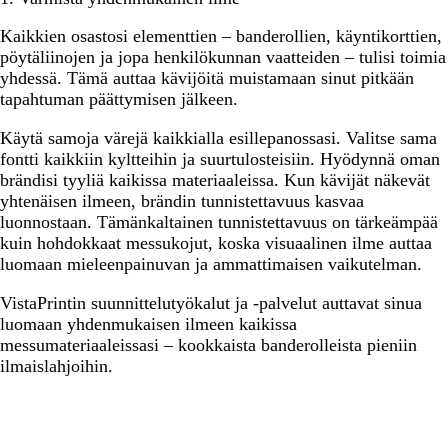
Kaikkien osastosi elementtien – banderollien, käyntikorttien,
pöytäliinojen ja jopa henkilökunnan vaatteiden – tulisi toimia
yhdessä. Tämä auttaa kävijöitä muistamaan sinut pitkään
tapahtuman päättymisen jälkeen.
Käytä samoja värejä kaikkialla esillepanossasi. Valitse sama ​​
fontti kaikkiin kyltteihin ja suurtulosteisiin. Hyödynnä oman
brändisi tyyliä kaikissa materiaaleissa. Kun kävijät näkevät
yhtenäisen ilmeen, brändin tunnistettavuus kasvaa
luonnostaan. Tämänkaltainen tunnistettavuus on tärkeämpää
kuin hohdokkaat messukojut, koska visuaalinen ilme auttaa
luomaan mieleenpainuvan ja ammattimaisen vaikutelman.
VistaPrintin suunnittelutyökalut ja -palvelut auttavat sinua
luomaan yhdenmukaisen ilmeen kaikissa
messumateriaaleissasi – kookkaista banderolleista pieniin
ilmaislahjoihin.