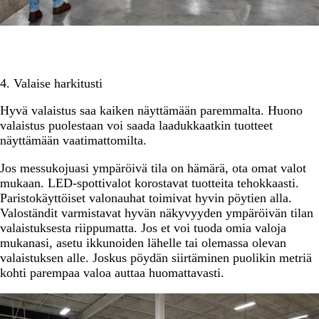
4. Valaise harkitusti
Hyvä valaistus saa kaiken näyttämään paremmalta. Huono
valaistus puolestaan voi saada laadukkaatkin tuotteet
näyttämään vaatimattomilta.
Jos messukojuasi ympäröivä tila on hämärä, ota omat valot
mukaan. LED-spottivalot korostavat tuotteita tehokkaasti.
Paristokäyttöiset valonauhat toimivat hyvin pöytien alla.
Valoständit varmistavat hyvän näkyvyyden ympäröivän tilan
valaistuksesta riippumatta. Jos et voi tuoda omia valoja
mukanasi, asetu ikkunoiden lähelle tai olemassa olevan
valaistuksen alle. Joskus pöydän siirtäminen puolikin metriä
kohti parempaa valoa auttaa huomattavasti.