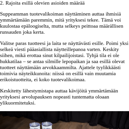
2. Rajoita esillä olevien asioiden määrää
Suppeamman tuotevalikoiman näyttäminen auttaa ihmisiä
ymmärtämään paremmin, mitä yrityksesi tekee. Tämä voi
kuulostaa epäloogiselta, mutta selkeys peittoaa määrällisen
runsauden joka kerta.
Valitse paras tuotteesi ja laita se näyttävästi esille. Poimi yksi
selkeä viesti pääasiallista näytteillepanoa varten. Keskity
siihen, mikä erottaa sinut kilpailijoistasi. Tyhjä tila ei ole
hukkatilaa – se antaa silmille lepopaikan ja saa esillä olevat
tuotteet näyttämään arvokkaammilta. Ajattele tyylikkäästi
toimivia näyteikkunoita: niissä on esillä vain muutamia
erikoistuotteita, ei koko tuotevalikoimaa.
Keskitetty lähestymistapa auttaa kävijöitä ymmärtämään
yrityksesi arvolupauksen nopeasti tuntematta oloaan
ylikuormitetuksi.