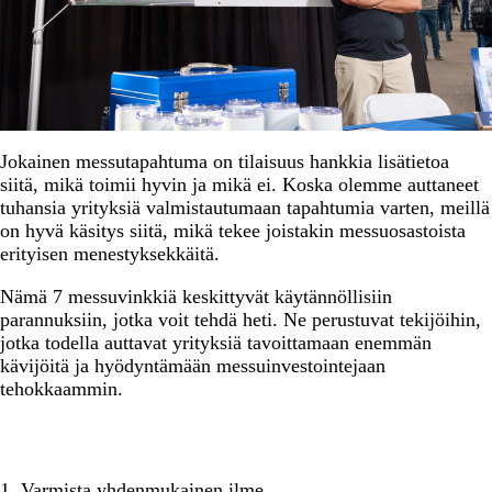
Jokainen messutapahtuma on tilaisuus hankkia lisätietoa
siitä, mikä toimii hyvin ja mikä ei. Koska olemme auttaneet
tuhansia yrityksiä valmistautumaan tapahtumia varten, meillä
on hyvä käsitys siitä, mikä tekee joistakin messuosastoista
erityisen menestyksekkäitä.
Nämä 7 messuvinkkiä keskittyvät käytännöllisiin
parannuksiin, jotka voit tehdä heti. Ne perustuvat tekijöihin,
jotka todella auttavat yrityksiä tavoittamaan enemmän
kävijöitä ja hyödyntämään messuinvestointejaan
tehokkaammin.
1. Varmista yhdenmukainen ilme