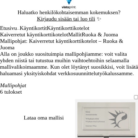
Dia
Haluatko henkilökohtaisemman kokemuksen?
1
Kirjaudu sisään tai luo tili
✨
/
Etusivu
Käyntikortit
Käyntikorttikotelot
1
...
Kaiverretut käyntikorttikotelot
Mallit
Ruoka & Juoma
Mallipohjat: Kaiverretut käyntikorttikotelot – Ruoka &
Juoma
Alla on joukko suosituimpia mallipohjiamme: voit valita
yhden niistä tai tutustua muihin vaihtoehtoihin selaamalla
mallivalikoimaamme. Kun olet löytänyt suosikkisi, voit lisätä
haluamasi yksityiskohdat verkkosuunnittelutyökalussamme.
Mallipohjat
6 tulokset
Suodattimet
Lataa oma mallisi