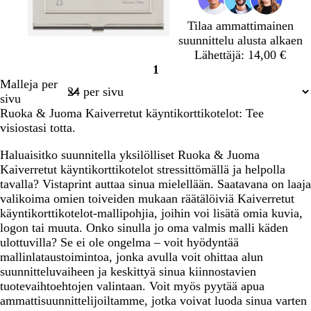
Tilaa ammattimainen
suunnittelu alusta alkaen
Lähettäjä: 14,00 €
1
Sivu
Malleja per
1
sivu
Ruoka & Juoma Kaiverretut käyntikorttikotelot: Tee
visiostasi totta.
Haluaisitko suunnitella yksilölliset Ruoka & Juoma
Kaiverretut käyntikorttikotelot stressittömällä ja helpolla
tavalla? Vistaprint auttaa sinua mielellään. Saatavana on laaja
valikoima omien toiveiden mukaan räätälöiviä Kaiverretut
käyntikorttikotelot-mallipohjia, joihin voi lisätä omia kuvia,
logon tai muuta. Onko sinulla jo oma valmis malli käden
ulottuvilla? Se ei ole ongelma – voit hyödyntää
mallinlataustoimintoa, jonka avulla voit ohittaa alun
suunnitteluvaiheen ja keskittyä sinua kiinnostavien
tuotevaihtoehtojen valintaan. Voit myös pyytää apua
ammattisuunnittelijoiltamme, jotka voivat luoda sinua varten