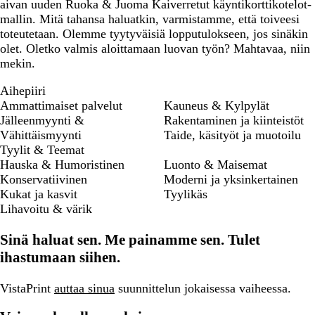
aivan uuden Ruoka & Juoma Kaiverretut käyntikorttikotelot-
mallin. Mitä tahansa haluatkin, varmistamme, että toiveesi
toteutetaan. Olemme tyytyväisiä lopputulokseen, jos sinäkin
olet. Oletko valmis aloittamaan luovan työn? Mahtavaa, niin
mekin.
Aihepiiri
Ammattimaiset palvelut
Kauneus & Kylpylät
Jälleenmyynti &
Rakentaminen ja kiinteistöt
Vähittäismyynti
Taide, käsityöt ja muotoilu
Tyylit & Teemat
Hauska & Humoristinen
Luonto & Maisemat
Konservatiivinen
Moderni ja yksinkertainen
Kukat ja kasvit
Tyylikäs
Lihavoitu & värik
Sinä haluat sen. Me painamme sen. Tulet
ihastumaan siihen.
VistaPrint
auttaa sinua
suunnittelun jokaisessa vaiheessa.