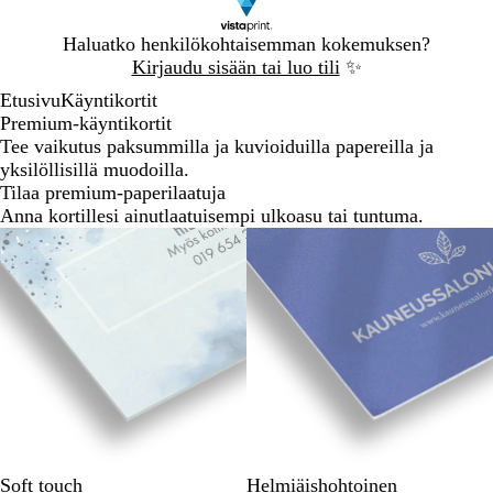
Dia
Haluatko henkilökohtaisemman kokemuksen?
1
Kirjaudu sisään tai luo tili
✨
/
Etusivu
Käyntikortit
1
Premium-käyntikortit
Tee vaikutus paksummilla ja kuvioiduilla papereilla ja
yksilöllisillä muodoilla.
Tilaa premium-paperilaatuja
Anna kortillesi ainutlaatuisempi ulkoasu tai tuntuma.
Soft touch
Helmiäishohtoinen