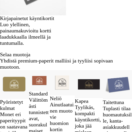
Kirjapainetut käyntikortit
Luo ylellinen,
painaumakuvioitu kortti
laadukkaalla ilmeellä ja
tuntumalla.
Selaa muotoja
Yhdistä premium-paperit malliisi ja tyyliisi sopivaan
muotoon.
Diat
1
–
2
Standard
/
Neliö
Välittöm
Kapea
Pyöristetyt
Taitettuna
5
Ainutlaatui
ästi
Tyylikäs,
kulmat
Tuplasti tilaa
nen muoto
tunnistett
kompakti
Monet eri
huomautuksil
vie
avat,
käyntikortti,
paperityypit
le, kanta-
huomion
suorakul
joka jää
on saatavana
asiakkuudell
kortin
maiset