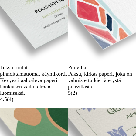
Teksturoidut
Puuvilla
pinnoittamattomat käyntikortit
Paksu, kirkas paperi, joka on
Kevyesti aaltoileva paperi
valmistettu kierrätetystä
kankaisen vaikutelman
puuvillasta.
luomiseksi.
5
(
2
)
4.5
(
4
)