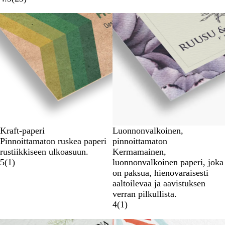
Kraft-paperi
Luonnonvalkoinen,
Pinnoittamaton ruskea paperi
pinnoittamaton
rustiikkiseen ulkoasuun.
Kermamainen,
5
(
1
)
luonnonvalkoinen paperi, joka
on paksua, hienovaraisesti
aaltoilevaa ja aavistuksen
verran pilkullista.
4
(
1
)