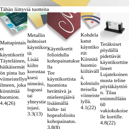
Tähän liittyviä tuotteita
Diat
1
–
2
Kohdela
Metallin
/
katut
hohtoiset
Mattapintais
Teräksiset
5
käyntiko
käyntikor
et
Käyntikortit
pöydällä
rtit
tit
käyntikortit
folioidulla
pidettävät
Kiinnitä
Lisää
Täyteläinen,
kohopainatukse
käyntikorttite
huomio
kiilto
häikäisemät
lla
lineet
kiiltäväll
korostaa
ön pinta luo
Tee
Lujatekoinen
ä,
ksesi
viimeistellyn
käyntikortista
musta teline
kolmiulo
nimeäsi,
ilmeen, joka
huomiota
pöytäkäyttöö
tteisella
logoasi
kiinnittää
herättävä ja
n. Tilaa
viimeiste
tai
huomion.
mieleenjäävä
enimmillään
lyllä.
yhteystie
4.4
(
26
)
lisäämällä
60
4.1
(
22
)
tojasi.
kulta- tai
vakiokokoise
3.3
(
13
)
hopeafolioitu
lle kortille.
kohopainatus.
4.8
(
22
)
3.8
(
8
)