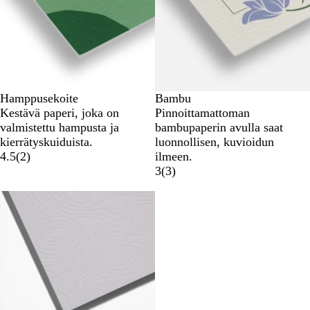
Hamppusekoite
Bambu
Kestävä paperi, joka on
Pinnoittamattoman
valmistettu hampusta ja
bambupaperin avulla saat
kierrätyskuiduista.
luonnollisen, kuvioidun
4.5
(
2
)
ilmeen.
3
(
3
)