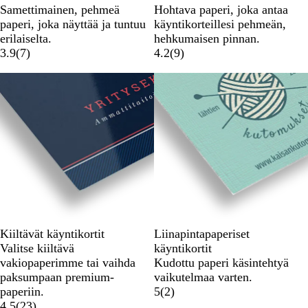
Samettimainen, pehmeä
Hohtava paperi, joka antaa
paperi, joka näyttää ja tuntuu
käyntikorteillesi pehmeän,
erilaiselta.
hehkumaisen pinnan.
3.9
(
7
)
4.2
(
9
)
Kiiltävät käyntikortit
Liinapintapaperiset
Valitse kiiltävä
käyntikortit
vakiopaperimme tai vaihda
Kudottu paperi käsintehtyä
paksumpaan premium-
vaikutelmaa varten.
paperiin.
5
(
2
)
4.5
(
23
)