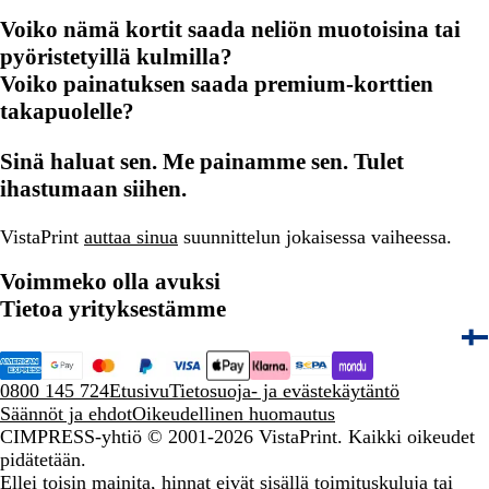
Voiko nämä kortit saada neliön muotoisina tai
pyöristetyillä kulmilla?
Voiko painatuksen saada premium-korttien
takapuolelle?
Sinä haluat sen. Me painamme sen. Tulet
ihastumaan siihen.
VistaPrint
auttaa sinua
suunnittelun jokaisessa vaiheessa.
Voimmeko olla avuksi
Tietoa yrityksestämme
0800 145 724
Etusivu
Tietosuoja- ja evästekäytäntö
Säännöt ja ehdot
Oikeudellinen huomautus
CIMPRESS-yhtiö
© 2001-2026 VistaPrint. Kaikki oikeudet
pidätetään.
Ellei toisin mainita, hinnat eivät sisällä toimituskuluja tai