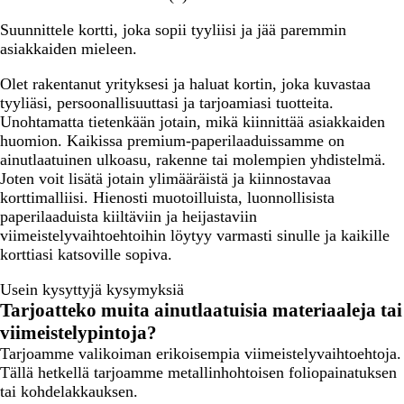
Suunnittele kortti, joka sopii tyyliisi ja jää paremmin
asiakkaiden mieleen.
Olet rakentanut yrityksesi ja haluat kortin, joka kuvastaa
tyyliäsi, persoonallisuuttasi ja tarjoamiasi tuotteita.
Unohtamatta tietenkään jotain, mikä kiinnittää asiakkaiden
huomion. Kaikissa premium-paperilaaduissamme on
ainutlaatuinen ulkoasu, rakenne tai molempien yhdistelmä.
Joten voit lisätä jotain ylimääräistä ja kiinnostavaa
korttimalliisi. Hienosti muotoilluista, luonnollisista
paperilaaduista kiiltäviin ja heijastaviin
viimeistelyvaihtoehtoihin löytyy varmasti sinulle ja kaikille
korttiasi katsoville sopiva.
Usein kysyttyjä kysymyksiä
Tarjoatteko muita ainutlaatuisia materiaaleja tai
viimeistelypintoja?
Tarjoamme valikoiman erikoisempia viimeistelyvaihtoehtoja.
Tällä hetkellä tarjoamme metallinhohtoisen foliopainatuksen
tai kohdelakkauksen.