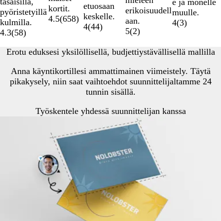
mieleen
tasaisilla,
e ja monelle
etuosaan
kortit.
erikoisuudell
pyöristetyillä
muulle.
keskelle.
4.5
(
658
)
aan.
kulmilla.
4
(
3
)
4
(
44
)
5
(
2
)
4.3
(
58
)
Erotu eduksesi yksilöllisellä, budjettiystävällisellä mallilla
Anna käyntikortillesi ammattimainen viimeistely. Täytä
pikakysely, niin saat vaihtoehdot suunnittelijaltamme 24
tunnin sisällä.
Työskentele yhdessä suunnittelijan kanssa