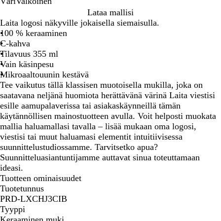
Väri
Valkoinen
V
Lataa mallisi
a
Laita logosi näkyville jokaisella siemaisulla.
l
100 % keraaminen
k
C-kahva
o
Tilavuus 355 ml
i
Vain käsinpesu
n
Mikroaaltouunin kestävä
e
Tee vaikutus tällä klassisen muotoisella mukilla, joka on
n
saatavana neljänä huomiota herättävänä värinä Laita viestisi
esille aamupalaverissa tai asiakaskäynneillä tämän
käytännöllisen mainostuotteen avulla. Voit helposti muokata
mallia haluamallasi tavalla – lisää mukaan oma logosi,
viestisi tai muut haluamasi elementit intuitiivisessa
suunnittelustudiossamme. Tarvitsetko apua?
Suunnitteluasiantuntijamme auttavat sinua toteuttamaan
ideasi.
Tuotteen ominaisuudet
Tuotetunnus
PRD-LXCHJ3CIB
Tyyppi
Keraaminen muki