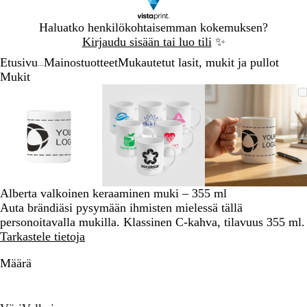
Dia
Haluatko henkilökohtaisemman kokemuksen?
1
Kirjaudu sisään tai luo tili
✨
/
Etusivu
Mainostuotteet
Mukautetut lasit, mukit ja pullot
1
...
Mukit
Dia
Zoomattava
Lähennetty
Voit
Laajenna
Zoomattava
Lähennetty
Voit
Laajenna
Zoomatta
Lähennett
Voit
Laajenna
1
kuva
minimi
lähentää
klikkaamalla
kuva
minimi
lähentää
klikkaamalla
kuva
minimi
lähentää
klikkaama
/
ja
ja
ja
3
loitontaa
loitontaa
loitontaa
kuvaa
kuvaa
kuvaa
plus-
plus-
plus-
ja
ja
ja
miinus-
miinus-
miinus-
Alberta valkoinen keraaminen muki – 355 ml
näppäimillä
näppäimillä
näppäimil
Auta brändiäsi pysymään ihmisten mielessä tällä
ja
ja
ja
personoitavalla mukilla. Klassinen C-kahva, tilavuus 355 ml.
panoroida
panoroida
panoroida
Tarkastele tietoja
nuolinäppäinten
nuolinäppäinten
nuolinäpp
avulla
avulla
avulla
Määrä