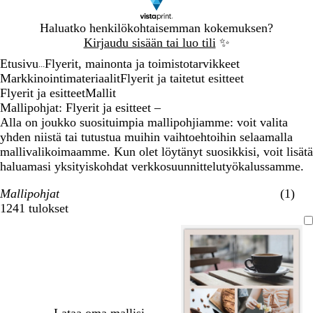
Dia
Haluatko henkilökohtaisemman kokemuksen?
1
Kirjaudu sisään tai luo tili
✨
/
Etusivu
Flyerit, mainonta ja toimistotarvikkeet
1
...
Markkinointimateriaalit
Flyerit ja taitetut esitteet
Flyerit ja esitteet
Mallit
Mallipohjat: Flyerit ja esitteet –
Alla on joukko suosituimpia mallipohjiamme: voit valita
yhden niistä tai tutustua muihin vaihtoehtoihin selaamalla
mallivalikoimaamme. Kun olet löytänyt suosikkisi, voit lisätä
haluamasi yksityiskohdat verkkosuunnittelutyökalussamme.
Mallipohjat
(1)
1241 tulokset
Suodattimet