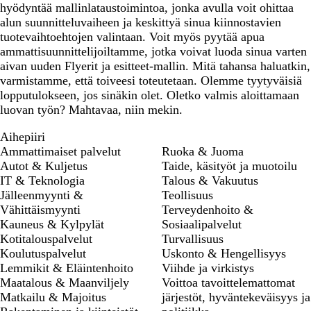
hyödyntää mallinlataustoimintoa, jonka avulla voit ohittaa
alun suunnitteluvaiheen ja keskittyä sinua kiinnostavien
tuotevaihtoehtojen valintaan. Voit myös pyytää apua
ammattisuunnittelijoiltamme, jotka voivat luoda sinua varten
aivan uuden Flyerit ja esitteet-mallin. Mitä tahansa haluatkin,
varmistamme, että toiveesi toteutetaan. Olemme tyytyväisiä
lopputulokseen, jos sinäkin olet. Oletko valmis aloittamaan
luovan työn? Mahtavaa, niin mekin.
Aihepiiri
Ammattimaiset palvelut
Ruoka & Juoma
Autot & Kuljetus
Taide, käsityöt ja muotoilu
IT & Teknologia
Talous & Vakuutus
Jälleenmyynti &
Teollisuus
Vähittäismyynti
Terveydenhoito &
Kauneus & Kylpylät
Sosiaalipalvelut
Kotitalouspalvelut
Turvallisuus
Koulutuspalvelut
Uskonto & Hengellisyys
Lemmikit & Eläintenhoito
Viihde ja virkistys
Maatalous & Maanviljely
Voittoa tavoittelemattomat
Matkailu & Majoitus
järjestöt, hyväntekeväisyys ja