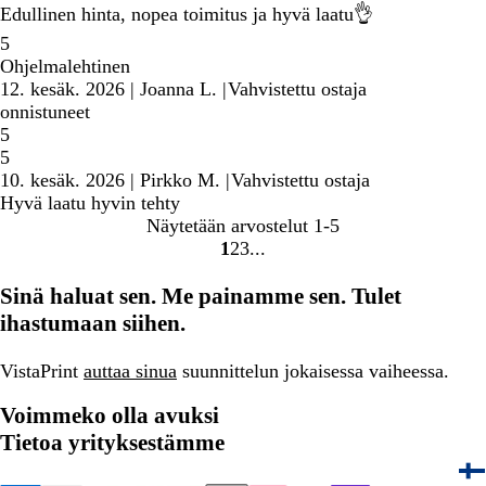
Edullinen hinta, nopea toimitus ja hyvä laatu👌
5
Ohjelmalehtinen
12. kesäk. 2026
|
Joanna L.
|
Vahvistettu ostaja
onnistuneet
5
5
10. kesäk. 2026
|
Pirkko M.
|
Vahvistettu ostaja
Hyvä laatu hyvin tehty
Näytetään arvostelut
1-5
1
2
3
Siirry
Siirry
Siirry
sivulle
sivulle
sivulle
Sinä haluat sen. Me painamme sen. Tulet
ihastumaan siihen.
VistaPrint
auttaa sinua
suunnittelun jokaisessa vaiheessa.
Voimmeko olla avuksi
Tietoa yrityksestämme