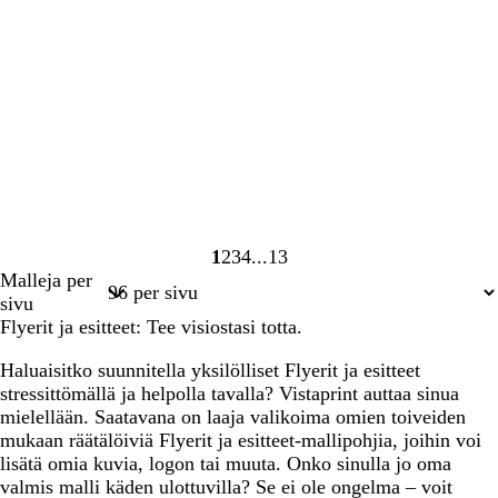
1
2
3
4
13
Sivu
Sivu
Sivu
Sivu
Sivu
Malleja per
1
2
3
4
13
sivu
Flyerit ja esitteet: Tee visiostasi totta.
Haluaisitko suunnitella yksilölliset Flyerit ja esitteet
stressittömällä ja helpolla tavalla? Vistaprint auttaa sinua
mielellään. Saatavana on laaja valikoima omien toiveiden
mukaan räätälöiviä Flyerit ja esitteet-mallipohjia, joihin voi
lisätä omia kuvia, logon tai muuta. Onko sinulla jo oma
valmis malli käden ulottuvilla? Se ei ole ongelma – voit