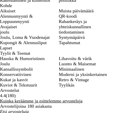
Rakentaminen ja kiinteistöt
politiikka
Kohde
Aikuiset
Muista päivämäärä
Alennusmyynti &
QR-koodi
Loppuunmyynti
Rahankeräys ja
Avajaiset
yhteiskunnallinen
joulu
tiedostaminen
Joulu, Loma & Vuodenajat
Syntymäpäivä
Kupongit & Alennusliput
Tapahtumat
Lapset
Tyylit & Teemat
Hauska & Humoristinen
Lihavoitu & värik
Joulu
Luonto & Maisemat
Kansallissymbolit
Minimaalinen
Konservatiivinen
Moderni ja yksinkertainen
Kukat ja kasvit
Retro & Vintage
Kuviot & Tekstuurit
Tyylikäs
Arvostelut
180
4.4
(
180
)
arvostelua
Kuinka keräämme ja esittelemme arvosteluja
Arvostelijoina 180 asiakasta
Omat