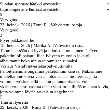
hakusyötteet
Suodatusperuste
Lajitteluperuste
5
Very good
23. heinäk. 2026
|
Tomi R.
|
Vahvistettu ostaja
Very good
3
Flyer pakkausvirhe
15. heinäk. 2026
|
Marika A.
|
Vahvistettu ostaja
Tuote itsessään oli hyvä ja odotisten mukainen. 1 flyer
pakettini oli pakattu liian lyhyeen muoviin joka oli
aiheuttanut koko nipun taipumisen rumaksi.
Vastaus VistaPrint-asiakaspalvelutiimiltä:
Pahoittelemme ongelmia paketoinnin kanssa. Näkisimme
mielellämme kuvia vastaanottamastasi tuotteesta, jotta
voimme työskennellä laadun parantamiseksi. Voit
yksinkertaisesti vastata tähän viestiin ja liittää mukaan kuvia,
jotta voimme löytää ratkaisun ongelmaan.
5
Tilasin flyereita
29. kesäk. 2026
|
Riina B.
|
Vahvistettu ostaja