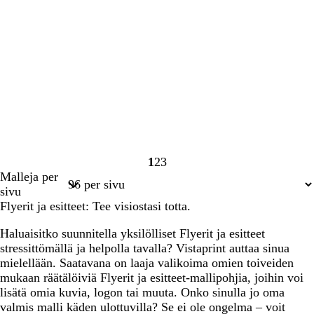
1
2
3
Sivu
Sivu
Sivu
Malleja per
1
2
3
sivu
Flyerit ja esitteet: Tee visiostasi totta.
Haluaisitko suunnitella yksilölliset Flyerit ja esitteet
stressittömällä ja helpolla tavalla? Vistaprint auttaa sinua
mielellään. Saatavana on laaja valikoima omien toiveiden
mukaan räätälöiviä Flyerit ja esitteet-mallipohjia, joihin voi
lisätä omia kuvia, logon tai muuta. Onko sinulla jo oma
valmis malli käden ulottuvilla? Se ei ole ongelma – voit