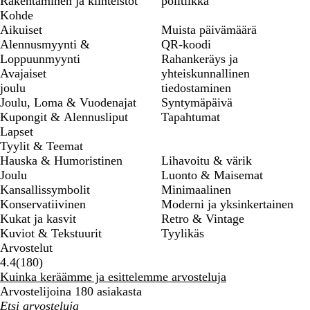
Rakentaminen ja kiinteistöt
politiikka
Kohde
Aikuiset
Muista päivämäärä
Alennusmyynti &
QR-koodi
Loppuunmyynti
Rahankeräys ja
Avajaiset
yhteiskunnallinen
joulu
tiedostaminen
Joulu, Loma & Vuodenajat
Syntymäpäivä
Kupongit & Alennusliput
Tapahtumat
Lapset
Tyylit & Teemat
Hauska & Humoristinen
Lihavoitu & värik
Joulu
Luonto & Maisemat
Kansallissymbolit
Minimaalinen
Konservatiivinen
Moderni ja yksinkertainen
Kukat ja kasvit
Retro & Vintage
Kuviot & Tekstuurit
Tyylikäs
Arvostelut
180
4.4
(
180
)
arvostelua
Kuinka keräämme ja esittelemme arvosteluja
Arvostelijoina 180 asiakasta
Omat