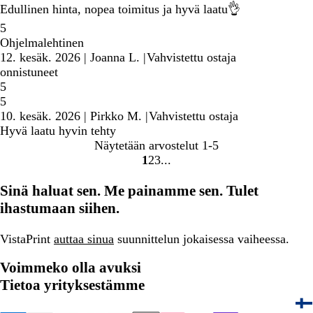
Edullinen hinta, nopea toimitus ja hyvä laatu👌
5
Ohjelmalehtinen
12. kesäk. 2026
|
Joanna L.
|
Vahvistettu ostaja
onnistuneet
5
5
10. kesäk. 2026
|
Pirkko M.
|
Vahvistettu ostaja
Hyvä laatu hyvin tehty
Näytetään arvostelut
1-5
1
2
3
Siirry
Siirry
Siirry
sivulle
sivulle
sivulle
Sinä haluat sen. Me painamme sen. Tulet
ihastumaan siihen.
VistaPrint
auttaa sinua
suunnittelun jokaisessa vaiheessa.
Voimmeko olla avuksi
Tietoa yrityksestämme