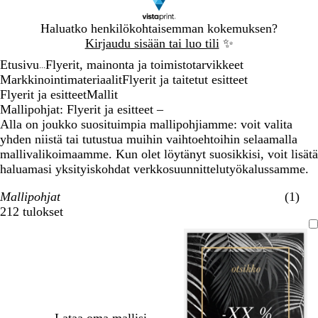
Dia
Haluatko henkilökohtaisemman kokemuksen?
1
Kirjaudu sisään tai luo tili
✨
/
Etusivu
Flyerit, mainonta ja toimistotarvikkeet
1
...
Markkinointimateriaalit
Flyerit ja taitetut esitteet
Flyerit ja esitteet
Mallit
Mallipohjat: Flyerit ja esitteet –
Alla on joukko suosituimpia mallipohjiamme: voit valita
yhden niistä tai tutustua muihin vaihtoehtoihin selaamalla
mallivalikoimaamme. Kun olet löytänyt suosikkisi, voit lisätä
haluamasi yksityiskohdat verkkosuunnittelutyökalussamme.
Mallipohjat
(1)
212 tulokset
Suodattimet