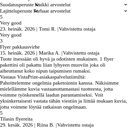
hakusyötteet
Suodatusperuste
Lajitteluperuste
5
Very good
23. heinäk. 2026
|
Tomi R.
|
Vahvistettu ostaja
Very good
3
Flyer pakkausvirhe
15. heinäk. 2026
|
Marika A.
|
Vahvistettu ostaja
Tuote itsessään oli hyvä ja odotisten mukainen. 1 flyer
pakettini oli pakattu liian lyhyeen muoviin joka oli
aiheuttanut koko nipun taipumisen rumaksi.
Vastaus VistaPrint-asiakaspalvelutiimiltä:
Pahoittelemme ongelmia paketoinnin kanssa. Näkisimme
mielellämme kuvia vastaanottamastasi tuotteesta, jotta
voimme työskennellä laadun parantamiseksi. Voit
yksinkertaisesti vastata tähän viestiin ja liittää mukaan kuvia,
jotta voimme löytää ratkaisun ongelmaan.
5
Tilasin flyereita
29. kesäk. 2026
|
Riina B.
|
Vahvistettu ostaja