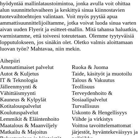
hyödyntää mallinlataustoimintoa, jonka avulla voit ohittaa
alun suunnitteluvaiheen ja keskittyä sinua kiinnostavien
tuotevaihtoehtojen valintaan. Voit myös pyytää apua
ammattisuunnittelijoiltamme, jotka voivat luoda sinua varten
aivan uuden Flyerit ja esitteet-mallin. Mitä tahansa haluatkin,
varmistamme, että toiveesi toteutetaan. Olemme tyytyväisiä
lopputulokseen, jos sinäkin olet. Oletko valmis aloittamaan
luovan työn? Mahtavaa, niin mekin.
Aihepiiri
Ammattimaiset palvelut
Ruoka & Juoma
Autot & Kuljetus
Taide, käsityöt ja muotoilu
IT & Teknologia
Talous & Vakuutus
Jälleenmyynti &
Teollisuus
Vähittäismyynti
Terveydenhoito &
Kauneus & Kylpylät
Sosiaalipalvelut
Kotitalouspalvelut
Turvallisuus
Koulutuspalvelut
Uskonto & Hengellisyys
Lemmikit & Eläintenhoito
Viihde ja virkistys
Maatalous & Maanviljely
Voittoa tavoittelemattomat
Matkailu & Majoitus
järjestöt, hyväntekeväisyys ja