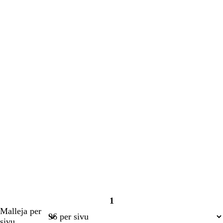
1
Sivu
Malleja per
1
sivu