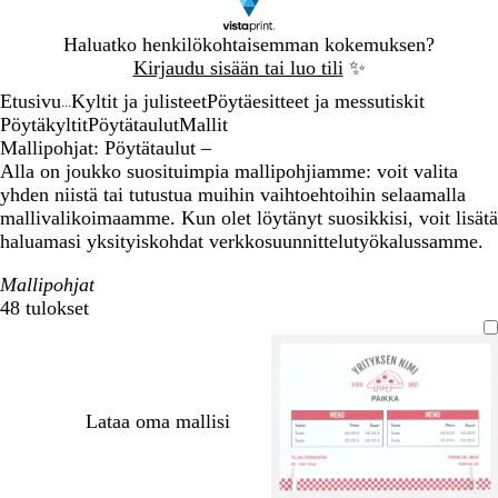
Dia
Haluatko henkilökohtaisemman kokemuksen?
1
Kirjaudu sisään tai luo tili
✨
/
Etusivu
Kyltit ja julisteet
Pöytäesitteet ja messutiskit
1
...
Pöytäkyltit
Pöytätaulut
Mallit
Mallipohjat: Pöytätaulut –
Alla on joukko suosituimpia mallipohjiamme: voit valita
yhden niistä tai tutustua muihin vaihtoehtoihin selaamalla
mallivalikoimaamme. Kun olet löytänyt suosikkisi, voit lisätä
haluamasi yksityiskohdat verkkosuunnittelutyökalussamme.
Mallipohjat
48 tulokset
Suodattimet
Lataa oma mallisi