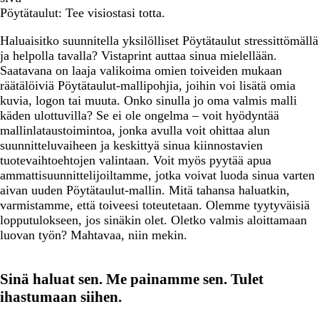
Pöytätaulut: Tee visiostasi totta.
Haluaisitko suunnitella yksilölliset Pöytätaulut stressittömällä
ja helpolla tavalla? Vistaprint auttaa sinua mielellään.
Saatavana on laaja valikoima omien toiveiden mukaan
räätälöiviä Pöytätaulut-mallipohjia, joihin voi lisätä omia
kuvia, logon tai muuta. Onko sinulla jo oma valmis malli
käden ulottuvilla? Se ei ole ongelma – voit hyödyntää
mallinlataustoimintoa, jonka avulla voit ohittaa alun
suunnitteluvaiheen ja keskittyä sinua kiinnostavien
tuotevaihtoehtojen valintaan. Voit myös pyytää apua
ammattisuunnittelijoiltamme, jotka voivat luoda sinua varten
aivan uuden Pöytätaulut-mallin. Mitä tahansa haluatkin,
varmistamme, että toiveesi toteutetaan. Olemme tyytyväisiä
lopputulokseen, jos sinäkin olet. Oletko valmis aloittamaan
luovan työn? Mahtavaa, niin mekin.
Sinä haluat sen. Me painamme sen. Tulet
ihastumaan siihen.