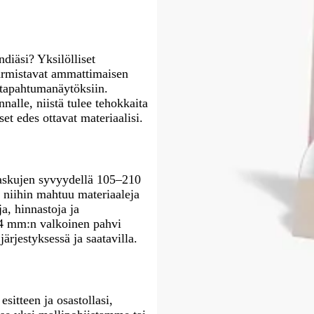
i
r
r
r
r
r
i
h
n
n
m
m
m
m
m
n
r
a
e
a
a
a
a
a
e
e
i
n
a
a
a
a
a
n
ä
n
diäsi? Yksilölliset
e
 varmistavat ammattimaisen
n
a tapahtumanäytöksiin.
nalle, niistä tulee tehokkaita
et edes ottavat materiaalisi.
 taskujen syvyydellä 105–210
a niihin mahtuu materiaaleja
ja, hinnastoja ja
1,4 mm:n valkoinen pahvi
järjestyksessä ja saatavilla.
sitteen ja osastollasi,