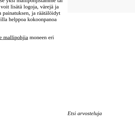
tse yksi mallipohjistamme tai
it lisätä logoja, värejä ja
 painatuksen, ja räätälöidyt
itteilla helppoa kokoonpanoa
le mallipohjia
moneen eri
Omat
hakusyötteet