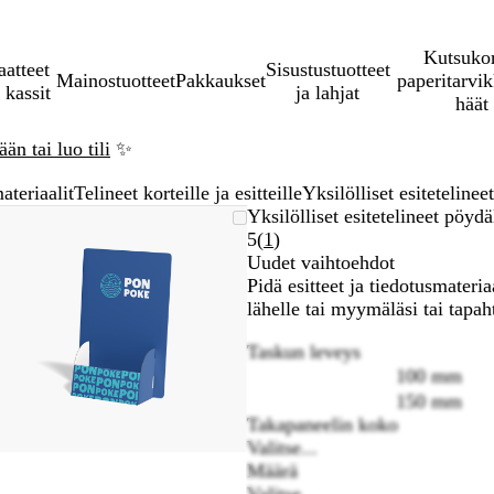
Kutsukor
aatteet
Sisustustuotteet
Mainostuotteet
Pakkaukset
paperitarvik
 kassit
ja lahjat
häät
än tai luo tili
✨
teriaalit
Telineet korteille ja esitteille
Yksilölliset esitetelinee
Zoomattava
Lähennetty
Voit
Laajenna
Yksilölliset esitetelineet pöydä
kuva
minimi
lähentää
klikkaamalla
Lue
5
(
1
)
ja
1
Uudet vaihtoehdot
loitontaa
arvosteluja
Pidä esitteet ja tiedotusmateriaa
kuvaa
lähelle tai myymäläsi tai tapah
plus-
Taskun leveys
ja
100 mm
miinus-
näppäimillä
150 mm
ja
Takapaneelin koko
panoroida
Valitse...
n
nuolinäppäinten
Määrä
avulla
Valitse...