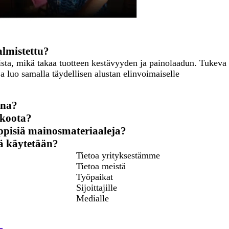
almistettu?
ista, mikä takaa tuotteen kestävyyden ja painolaadun. Tukeva
a luo samalla täydellisen alustan elinvoimaiselle
ana?
 koota?
yyppisiä mainosmateriaaleja?
nsä käytetään?
Tietoa yrityksestämme
Tietoa meistä
Työpaikat
Sijoittajille
Medialle