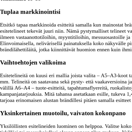
h
s
r
k
i
r
k
u
e
n
Tuplaa markkinointisi
e
e
s
a
e
ä
a
k
n
Etsitkö tapaa markkinoida esitteitä samalla kun mainostat brän
e
esitetelineet tekevät juuri niin. Nämä pystymalliset telineet
a
ilmeen vastaanottotiloihin, myyntitiloihin, messuosastoille j
Elinvoimaisella, nelivärisellä painatuksella koko näkyvälle pin
brändilähettiläitä, jotka kiinnittävät huomion ennen kuin ihmis
Vaihtoehtojen valikoima
Esitetelineitä on kuusi eri mallia joista valita – A5–A3-koot
mm. Telineitä on saatavana sekä pysty- että vaakaversioina j
välillä A6–A4 – tuote-esitteitä, tapahtumaflyereitä, ruokalisto
kampanjatarjouksia. Mitä tahansa asetatkaan esille, tukeva 
tarjoaa erinomaisen alustan brändillesi pitäen samalla esitteet 
Yksinkertainen muotoilu, vaivaton kokonpano
Yksilöllisten esitelineiden luominen on helppoa. Valitse koko e