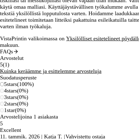
tiskilläsi tai messukojullasi olevan vapaan tilan mukaan. Vali
käytä omaa malliasi. Käyttäjäystävällisen työkalumme avulla vo
tekstiä yksilöllistä lopputulosta varten. Hoidamme laadukkaan
esitetelineet toimitetaan litteiksi pakattuina esileikatuilla ta
varten ilman työkaluja.
VistaPrintin valikoimassa on
Yksilölliset esitetelineet pöydäl
makuun.
FAQs
Arvostelut
1
5
(
1
)
arvostelua
Kuinka keräämme ja esittelemme arvosteluja
Suodatusperuste
5
stars
(
100
%)
4
stars
(
0
%)
3
stars
(
0
%)
2
stars
(
0
%)
1
star
(
0
%)
Arvostelijoina 1 asiakasta
5
Excellent
11. tammik. 2026
|
Katja T.
|
Vahvistettu ostaja