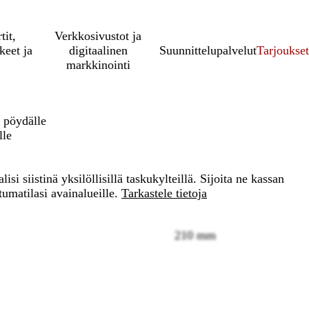
tit,
Verkkosivustot ja
keet ja
digitaalinen
Suunnittelupalvelut
Tarjoukset
markkinointi
t pöydälle
lle
lisi siistinä yksilöllisillä taskukylteillä. Sijoita ne kassan
tumatilasi avainalueille.
Tarkastele tietoja
210 mm
Loading
options