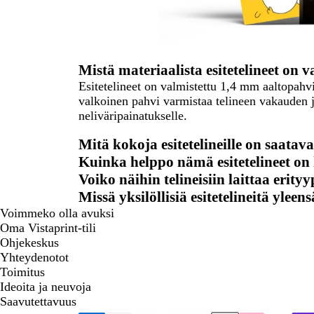
Mistä materiaalista esitetelineet on v
Esitetelineet on valmistettu 1,4 mm aaltopahv
valkoinen pahvi varmistaa telineen vakauden j
neliväripainatukselle.
Mitä kokoja esitetelineille on saatav
Kuinka helppo nämä esitetelineet on
Voiko näihin telineisiin laittaa erit
Missä yksilöllisiä esitetelineitä ylee
Voimmeko olla avuksi
Oma Vistaprint-tili
Ohjekeskus
Yhteydenotot
Toimitus
Ideoita ja neuvoja
Saavutettavuus