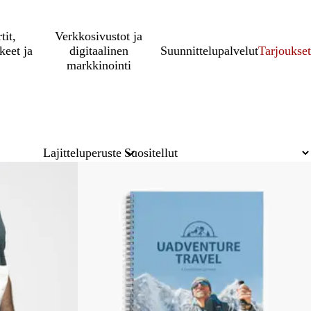
tit,
Verkkosivustot ja
keet ja
digitaalinen
Suunnittelupalvelut
Tarjoukset
markkinointi
Lajitteluperuste