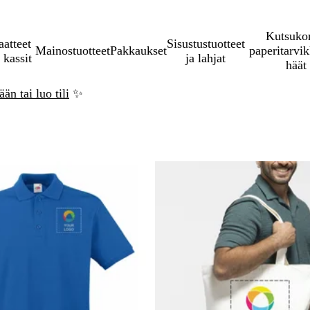
Kutsukor
aatteet
Sisustustuotteet
Mainostuotteet
Pakkaukset
paperitarvik
 kassit
ja lahjat
häät
än tai luo tili
✨
ry suoraan suodatettuihin tuloksiin
Uudet vaihtoehdot