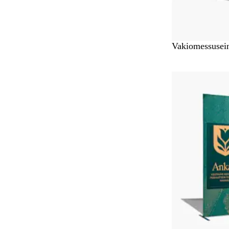
Vakiomessusei