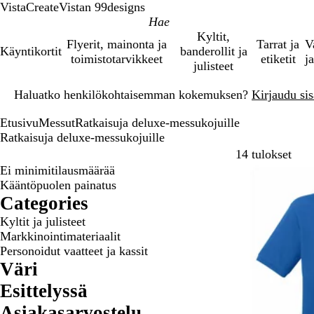
VistaCreate
Vistan 99designs
Kyltit,
Flyerit, mainonta ja
Tarrat ja
V
Käyntikortit
banderollit ja
toimistotarvikkeet
etiketit
ja
julisteet
Dia
Haluatko henkilökohtaisemman kokemuksen?
Kirjaudu sisä
1
/
Etusivu
Messut
Ratkaisuja deluxe-messukojuille
1
Ratkaisuja deluxe-messukojuille
Siir
14 tulokset
Ei minimitilausmäärää
Suosituin tuote
Kääntöpuolen painatus
Categories
Kyltit ja julisteet
Markkinointimateriaalit
Personoidut vaatteet ja kassit
Väri
Esittelyssä
Asiakasarvostelu