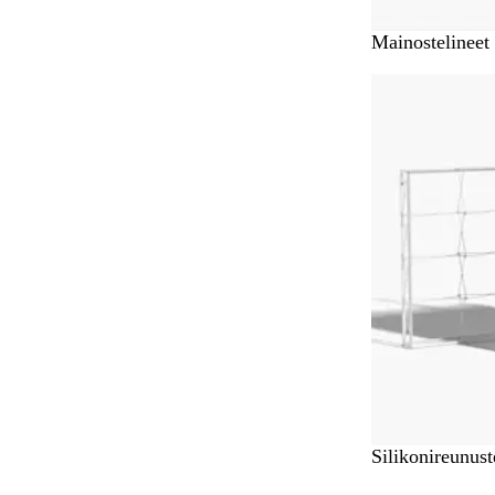
Mainostelineet
Uudet vaihtoeh
Silikonireunust