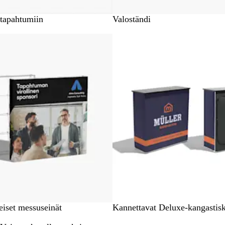
 tapahtumiin
Valoständi
dot
eiset messuseinät
Kannettavat Deluxe-kangastisk