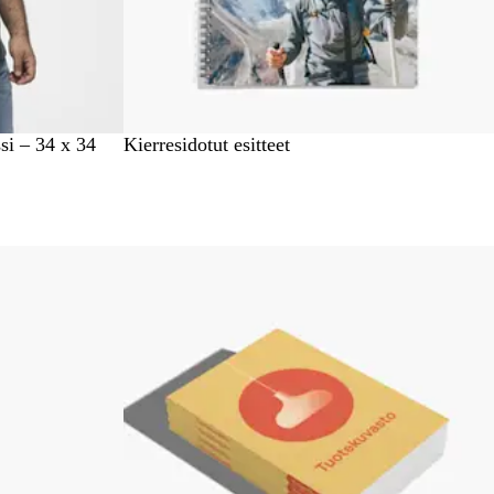
si – 34 x 34
Kierresidotut esitteet