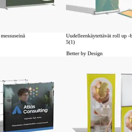
n messuseinä
Uudelleenkäytettävät roll up -b
1
5
(
1
)
a
Better by Design
r
v
o
s
t
e
l
u