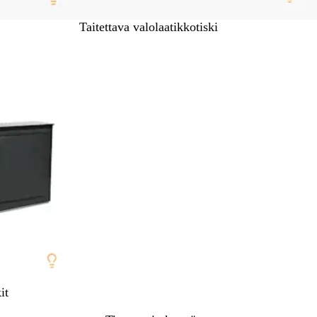
Taitettava valolaatikkotiski
it