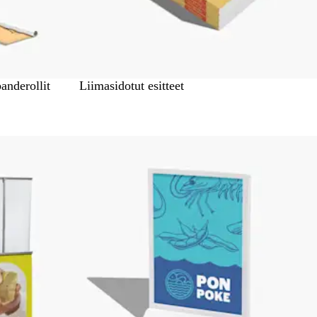
anderollit
Liimasidotut esitteet
Suosituin tuote