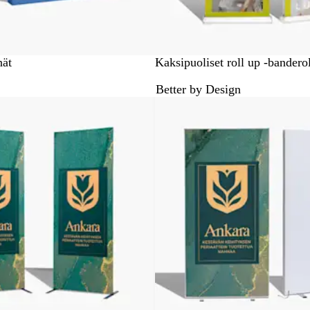
nät
Kaksipuoliset roll up -banderol
Better by Design
Uudet vaihtoehdot