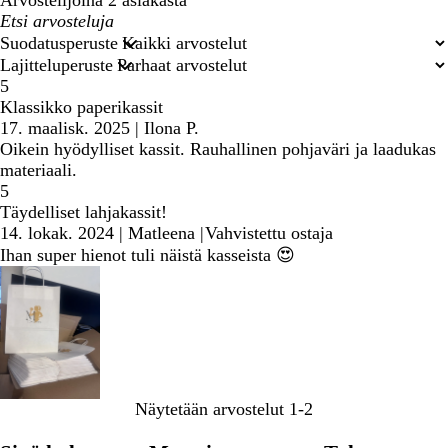
Arvostelijoina 2 asiakasta
Omat
hakusyötteet
Suodatusperuste
Lajitteluperuste
5
Klassikko paperikassit
17. maalisk. 2025
|
Ilona P.
Oikein hyödylliset kassit. Rauhallinen pohjaväri ja laadukas
materiaali.
5
Täydelliset lahjakassit!
14. lokak. 2024
|
Matleena
|
Vahvistettu ostaja
Ihan super hienot tuli näistä kasseista 😍
Näytetään arvostelut
1-2