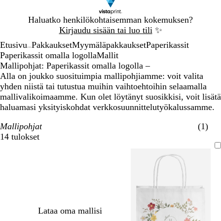
Dia
Haluatko henkilökohtaisemman kokemuksen?
1
Kirjaudu sisään tai luo tili
✨
/
Etusivu
Pakkaukset
Myymäläpakkaukset
Paperikassit
1
...
Paperikassit omalla logolla
Mallit
Mallipohjat: Paperikassit omalla logolla –
Alla on joukko suosituimpia mallipohjiamme: voit valita
yhden niistä tai tutustua muihin vaihtoehtoihin selaamalla
mallivalikoimaamme. Kun olet löytänyt suosikkisi, voit lisätä
haluamasi yksityiskohdat verkkosuunnittelutyökalussamme.
Mallipohjat
(1)
14 tulokset
Suodattimet
Lataa oma mallisi