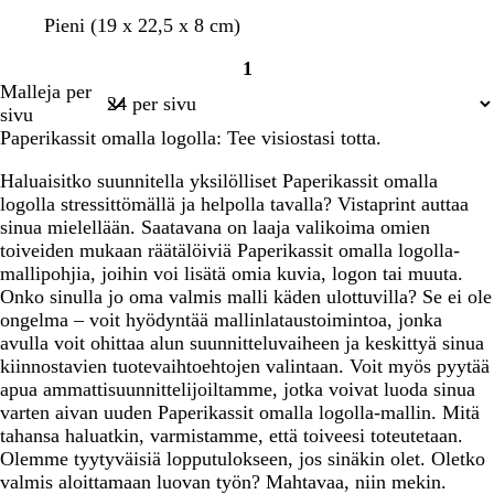
m
k
m
o
Pieni (19 x 22,5 x 8 cm)
u
e
a
l
1
s
l
g
i
Sivu
Malleja per
t
t
e
i
1
sivu
a
a
n
v
Paperikassit omalla logolla: Tee visiostasi totta.
i
t
i
n
a
n
Haluaisitko suunnitella yksilölliset Paperikassit omalla
e
v
logolla stressittömällä ja helpolla tavalla? Vistaprint auttaa
n
i
sinua mielellään. Saatavana on laaja valikoima omien
h
toiveiden mukaan räätälöiviä Paperikassit omalla logolla-
r
mallipohjia, joihin voi lisätä omia kuvia, logon tai muuta.
e
Onko sinulla jo oma valmis malli käden ulottuvilla? Se ei ole
ä
ongelma – voit hyödyntää mallinlataustoimintoa, jonka
avulla voit ohittaa alun suunnitteluvaiheen ja keskittyä sinua
kiinnostavien tuotevaihtoehtojen valintaan. Voit myös pyytää
apua ammattisuunnittelijoiltamme, jotka voivat luoda sinua
varten aivan uuden Paperikassit omalla logolla-mallin. Mitä
tahansa haluatkin, varmistamme, että toiveesi toteutetaan.
Olemme tyytyväisiä lopputulokseen, jos sinäkin olet. Oletko
valmis aloittamaan luovan työn? Mahtavaa, niin mekin.