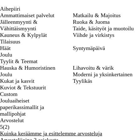
Aihepiiri
Ammattimaiset palvelut
Matkailu & Majoitus
Jälleenmyynti &
Ruoka & Juoma
Vähittäismyynti
Taide, käsityöt ja muotoilu
Kauneus & Kylpylät
Viihde ja virkistys
Tilaisuus
Häät
Syntymäpäivä
Joulu
Tyylit & Teemat
Hauska & Humoristinen
Lihavoitu & värik
Joulu
Moderni ja yksinkertainen
Kukat ja kasvit
Tyylikäs
Kuviot & Tekstuurit
Custom
Jouluaiheiset
paperikassimallit ja
mallipohjat
Arvostelut
2
5
(
2
)
arvostelua
Kuinka keräämme ja esittelemme arvosteluja