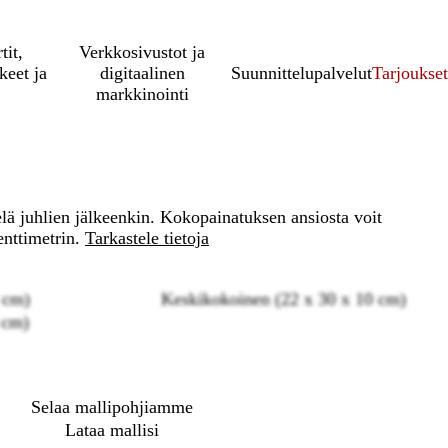
tit,
Verkkosivustot ja
keet ja
digitaalinen
Suunnittelupalvelut
Tarjoukset
markkinointi
elä juhlien jälkeenkin. Kokopainatuksen ansiosta voit
enttimetrin.
Tarkastele tietoja
8 cm)
Keskikokoinen (22 x 30 x 10 cm)
 cm)
Loading
options
Selaa mallipohjiamme
Lataa mallisi