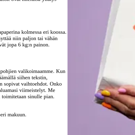
e
ä
a
a
a
e
n
n
apaperina kolmessa eri koossa.
yttää niin paljon tai vähän
ävät jopa 6 kg:n painon.
llipohjien valikoimaamme. Kun
äämällä siihen tekstin,
ten sopivat vaihtoehdot. Onko
aluamasi viimeistelyt. Me
toimitetaan sinulle pian.
eri makuun.