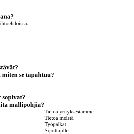
vana?
ihtoehdoissa:
stävät?
, miten se tapahtuu?
t sopivat?
ita mallipohjia?
Tietoa yrityksestämme
Tietoa meistä
Työpaikat
Sijoittajille