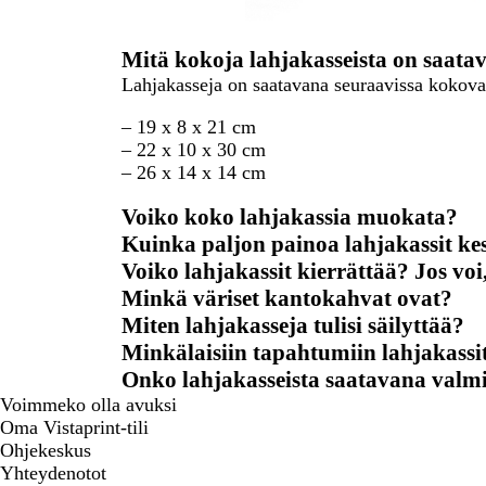
Mitä kokoja lahjakasseista on saata
Lahjakasseja on saatavana seuraavissa kokova
– 19 x 8 x 21 cm
– 22 x 10 x 30 cm
– 26 x 14 x 14 cm
Voiko koko lahjakassia muokata?
Kuinka paljon painoa lahjakassit ke
Voiko lahjakassit kierrättää? Jos voi
Minkä väriset kantokahvat ovat?
Miten lahjakasseja tulisi säilyttää?
Minkälaisiin tapahtumiin lahjakassi
Onko lahjakasseista saatavana valmi
Voimmeko olla avuksi
Oma Vistaprint-tili
Ohjekeskus
Yhteydenotot