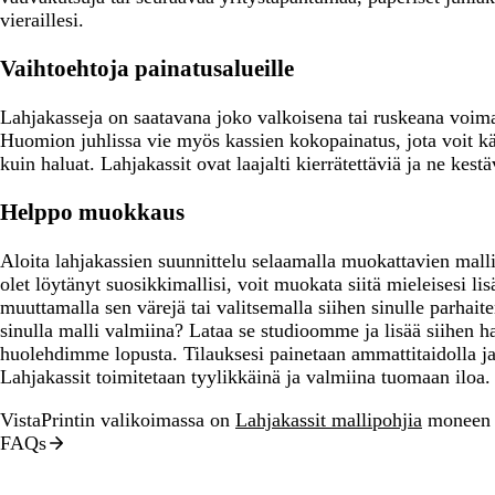
a
t
i
e
a
a
a
a
a
a
a
vieraillesi.
a
t
n
n
a
a
a
i
e
Vaihtoehtoja painatusalueille
n
Lahjakasseja on saatavana joko valkoisena tai ruskeana voim
Huomion juhlissa vie myös kassien kokopainatus, jota voit kä
kuin haluat. Lahjakassit ovat laajalti kierrätettäviä ja ne kest
Helppo muokkaus
Aloita lahjakassien suunnittelu selaamalla muokattavien ma
olet löytänyt suosikkimallisi, voit muokata siitä mieleisesi lis
muuttamalla sen värejä tai valitsemalla siihen sinulle parhai
sinulla malli valmiina? Lataa se studioomme ja lisää siihen h
huolehdimme lopusta. Tilauksesi painetaan ammattitaidolla ja 
Lahjakassit toimitetaan tyylikkäinä ja valmiina tuomaan iloa.
VistaPrintin valikoimassa on
Lahjakassit mallipohjia
moneen 
FAQs