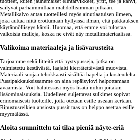
tuotteet, kuten jauhemaiset elintarvikkeet, yrtit, tee ja kahvi,
säilyvät parhaimmillaan mahdollisimman pitkään.
Metallikalvo antaa tuotteillesi myös ainutlaatuisen ilmeen,
joka auttaa niitä erottumaan hyllyissä ilman, että pakkauksen
käytännöllisyys kärsii. Huomaa, että emme voi tulostaa
valkoisia malleja, koska ne eivät näy metallimateriaalissa.
Valikoima materiaaleja ja lisävarusteita
Tarjoamme sekä litteitä että pystypusseja, jotka on
valmistettu kestävästä, laajalti kierrätettävästä muovista.
Materiaali suojaa tehokkaasti sisältöä hapelta ja kosteudelta.
Pussipakkauksissamme on aina repäisylovi helpottamaan
avaamista. Voit halutessasi myös lisätä niihin joitakin
lisäominaisuuksia. Uudelleen suljettavat sulkimet sopivat
erinomaisesti tuotteille, joita otetaan esille useaan kertaan.
Ripustusreikien ansiosta pussit taas on helppo asettaa esille
myymälässä.
Aloita suunnittelu tai tilaa pieniä näyte-eriä