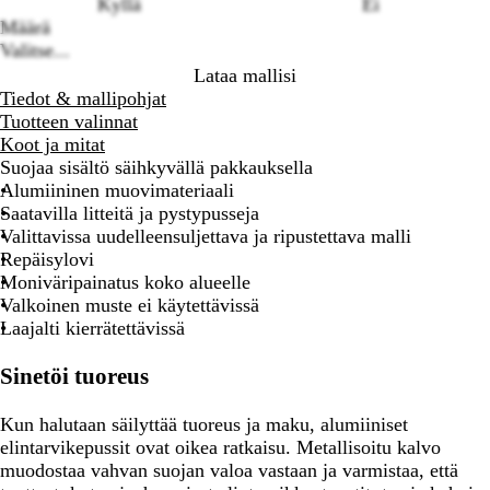
Kyllä
Ei
Määrä
Valitse...
Lataa mallisi
Tiedot & mallipohjat
Tuotteen valinnat
Koot ja mitat
Suojaa sisältö säihkyvällä pakkauksella
Alumiininen muovimateriaali
Saatavilla litteitä ja pystypusseja
Valittavissa uudelleensuljettava ja ripustettava malli
Repäisylovi
Moniväripainatus koko alueelle
Valkoinen muste ei käytettävissä
Laajalti kierrätettävissä
Sinetöi tuoreus
Kun halutaan säilyttää tuoreus ja maku, alumiiniset
elintarvikepussit ovat oikea ratkaisu. Metallisoitu kalvo
muodostaa vahvan suojan valoa vastaan ja varmistaa, että