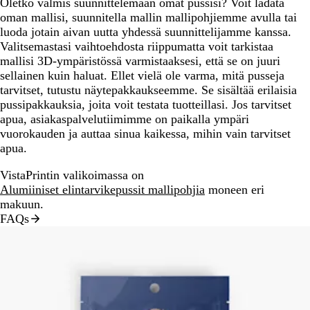
Oletko valmis suunnittelemaan omat pussisi? Voit ladata
oman mallisi, suunnitella mallin mallipohjiemme avulla tai
luoda jotain aivan uutta yhdessä suunnittelijamme kanssa.
Valitsemastasi vaihtoehdosta riippumatta voit tarkistaa
mallisi 3D-ympäristössä varmistaaksesi, että se on juuri
sellainen kuin haluat. Ellet vielä ole varma, mitä pusseja
tarvitset, tutustu näytepakkaukseemme. Se sisältää erilaisia
pussipakkauksia, joita voit testata tuotteillasi. Jos tarvitset
apua, asiakaspalvelutiimimme on paikalla ympäri
vuorokauden ja auttaa sinua kaikessa, mihin vain tarvitset
apua.
VistaPrintin valikoimassa on
Alumiiniset elintarvikepussit mallipohjia
moneen eri
makuun.
FAQs