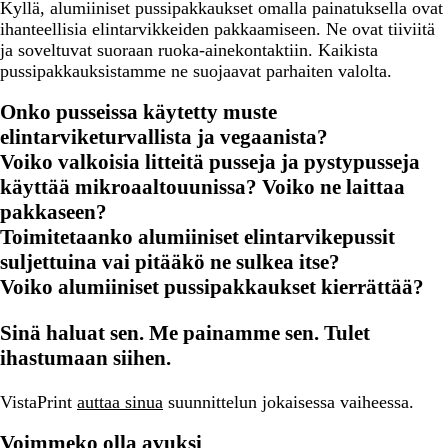
Kyllä, alumiiniset pussipakkaukset omalla painatuksella ovat
ihanteellisia elintarvikkeiden pakkaamiseen. Ne ovat tiiviitä
ja soveltuvat suoraan ruoka-ainekontaktiin. Kaikista
pussipakkauksistamme ne suojaavat parhaiten valolta.
Onko pusseissa käytetty muste
elintarviketurvallista ja vegaanista?
Voiko valkoisia litteitä pusseja ja pystypusseja
käyttää mikroaaltouunissa? Voiko ne laittaa
pakkaseen?
Toimitetaanko alumiiniset elintarvikepussit
suljettuina vai pitääkö ne sulkea itse?
Voiko alumiiniset pussipakkaukset kierrättää?
Sinä haluat sen. Me painamme sen. Tulet
ihastumaan siihen.
VistaPrint
auttaa sinua
suunnittelun jokaisessa vaiheessa.
Voimmeko olla avuksi