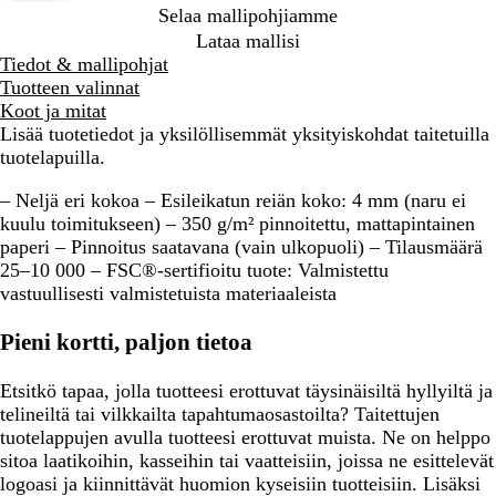
Selaa mallipohjiamme
Lataa mallisi
Tiedot & mallipohjat
Tuotteen valinnat
Koot ja mitat
Lisää tuotetiedot ja yksilöllisemmät yksityiskohdat taitetuilla
tuotelapuilla.
– Neljä eri kokoa – Esileikatun reiän koko: 4 mm (naru ei
kuulu toimitukseen) – 350 g/m² pinnoitettu, mattapintainen
paperi – Pinnoitus saatavana (vain ulkopuoli) – Tilausmäärä
25–10 000 – FSC®-sertifioitu tuote: Valmistettu
vastuullisesti valmistetuista materiaaleista
Pieni kortti, paljon tietoa
Etsitkö tapaa, jolla tuotteesi erottuvat täysinäisiltä hyllyiltä ja
telineiltä tai vilkkailta tapahtumaosastoilta? Taitettujen
tuotelappujen avulla tuotteesi erottuvat muista. Ne on helppo
sitoa laatikoihin, kasseihin tai vaatteisiin, joissa ne esittelevät
logoasi ja kiinnittävät huomion kyseisiin tuotteisiin. Lisäksi