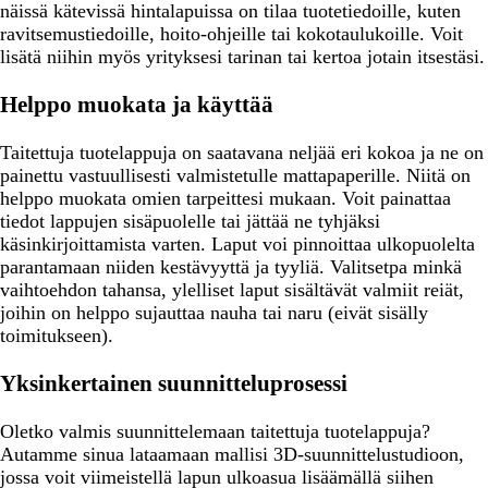
näissä kätevissä hintalapuissa on tilaa tuotetiedoille, kuten
ravitsemustiedoille, hoito-ohjeille tai kokotaulukoille. Voit
lisätä niihin myös yrityksesi tarinan tai kertoa jotain itsestäsi.
Helppo muokata ja käyttää
Taitettuja tuotelappuja on saatavana neljää eri kokoa ja ne on
painettu vastuullisesti valmistetulle mattapaperille. Niitä on
helppo muokata omien tarpeittesi mukaan. Voit painattaa
tiedot lappujen sisäpuolelle tai jättää ne tyhjäksi
käsinkirjoittamista varten. Laput voi pinnoittaa ulkopuolelta
parantamaan niiden kestävyyttä ja tyyliä. Valitsetpa minkä
vaihtoehdon tahansa, ylelliset laput sisältävät valmiit reiät,
joihin on helppo sujauttaa nauha tai naru (eivät sisälly
toimitukseen).
Yksinkertainen suunnitteluprosessi
Oletko valmis suunnittelemaan taitettuja tuotelappuja?
Autamme sinua lataamaan mallisi 3D-suunnittelustudioon,
jossa voit viimeistellä lapun ulkoasua lisäämällä siihen