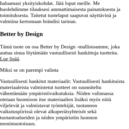
haluamasi yksityiskohdat. Jätä loput meille. Me
huolehdimme tilauksesi ammattimaisesta painatuksesta ja
toimituksesta. Taitetut tuotelaput saapuvat näyttävinä ja
valmiina kertomaan brändisi tarinan.
Better by Design
Tämä tuote on osa Better by Design -mallistoamme, joka
auttaa sinua löytämään vastuullisesti hankittuja tuotteita.
Lue lisää
.
Miksi se on parempi valinta
Vastuullisesti hankitut materiaalit:
Vastuullisesti hankituista
materiaaleista valmistetut tuotteet on suunniteltu
vähentämään ympäristövaikutuksia. Niiden valinnassa
otetaan huomioon itse materiaalien lisäksi myös niitä
viljelevät ja valmistavat työntekijät, tuotannon
vaikutuspiirissä olevat alkuperäisyhteisöt sekä
tuotantoalueiden ja niiden ympäristön luonnon
monimuotoisuus.