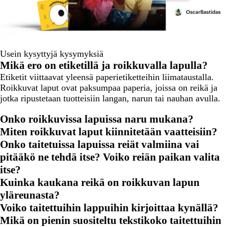
Usein kysyttyjä kysymyksiä
Mikä ero on etiketillä ja roikkuvalla lapulla?
Etiketit viittaavat yleensä paperietiketteihin liimataustalla.
Roikkuvat laput ovat paksumpaa paperia, joissa on reikä ja
jotka ripustetaan tuotteisiin langan, narun tai nauhan avulla.
Onko roikkuvissa lapuissa naru mukana?
Miten roikkuvat laput kiinnitetään vaatteisiin?
Onko taitetuissa lapuissa reiät valmiina vai
pitääkö ne tehdä itse? Voiko reiän paikan valita
itse?
Kuinka kaukana reikä on roikkuvan lapun
yläreunasta?
Voiko taitettuihin lappuihin kirjoittaa kynällä?
Mikä on pienin suositeltu tekstikoko taitettuihin