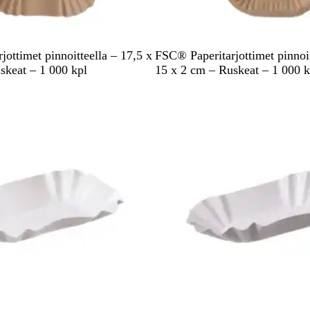
R
ottimet pinnoitteella – 17,5 x
FSC® Paperitarjottimet pinnoit
u
skeat – 1 000 kpl
15 x 2 cm – Ruskeat – 1 000 k
s
k
e
a