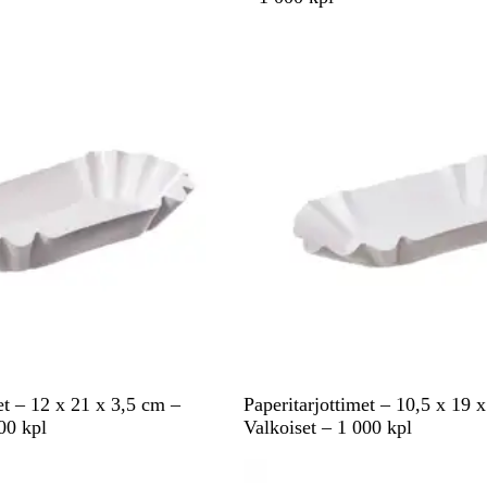
l
k
o
i
n
e
n
V
et – 12 x 21 x 3,5 cm –
Paperitarjottimet – 10,5 x 19 
a
00 kpl
Valkoiset – 1 000 kpl
l
pussa
Tilapäisesti lopussa
k