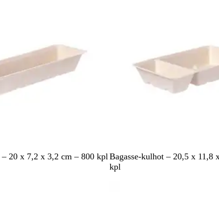
o
i
n
e
n
V
 – 20 x 7,2 x 3,2 cm – 800 kpl
Bagasse-kulhot – 20,5 x 11,8 
a
kpl
a
pussa
Tilapäisesti lopussa
l
e
a
n