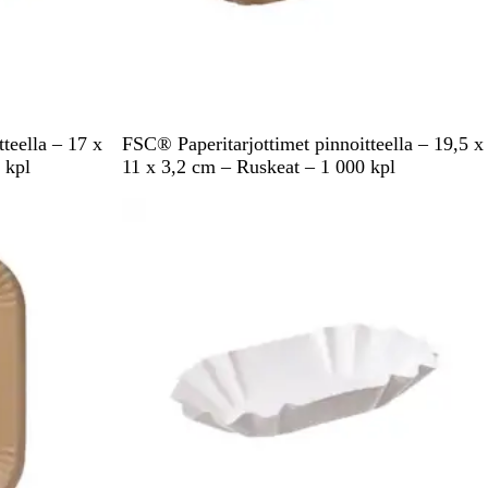
R
teella – 17 x
FSC® Paperitarjottimet pinnoitteella – 19,5 x
u
 kpl
11 x 3,2 cm – Ruskeat – 1 000 kpl
s
k
e
a