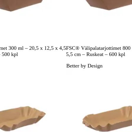
R
imet 300 ml – 20,5 x 12,5 x 4,5
FSC® Välipalatarjottimet 800 
u
 500 kpl
5,5 cm – Ruskeat – 600 kpl
s
Better by Design
k
e
a