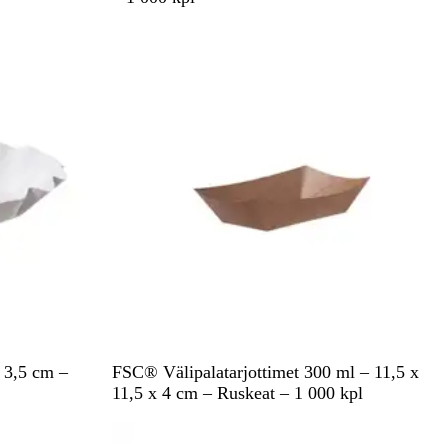
l
Tilapäisesti lopussa
k
o
i
n
e
n
R
x 3,5 cm –
FSC® Välipalatarjottimet 300 ml – 11,5 x
u
11,5 x 4 cm – Ruskeat – 1 000 kpl
s
Tilapäisesti lopussa
k