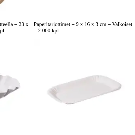
V
teella – 23 x
Paperitarjottimet – 9 x 16 x 3 cm – Valkoiset
a
pl
– 2 000 kpl
l
k
o
i
n
e
n