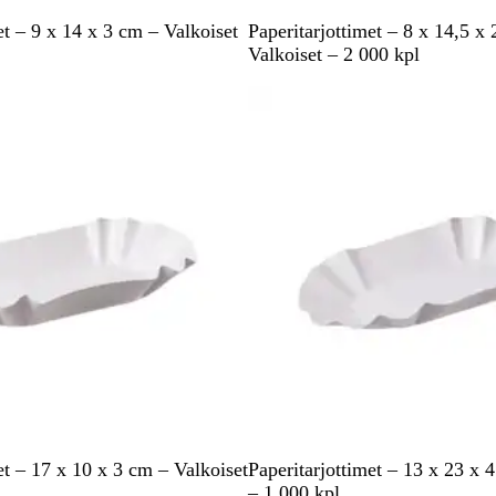
V
et – 9 x 14 x 3 cm – Valkoiset
Paperitarjottimet – 8 x 14,5 x
a
Valkoiset – 2 000 kpl
l
k
o
i
n
e
n
V
et – 17 x 10 x 3 cm – Valkoiset
Paperitarjottimet – 13 x 23 x 
a
– 1 000 kpl