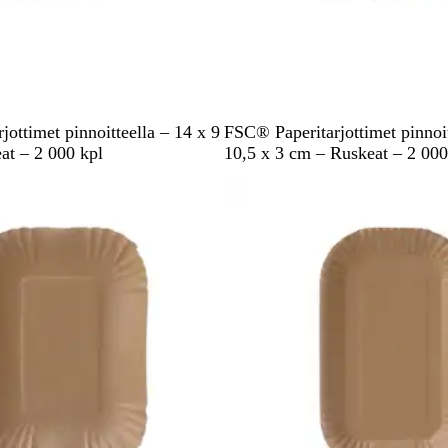
R
ottimet pinnoitteella – 14 x 9
FSC® Paperitarjottimet pinnoit
u
at – 2 000 kpl
10,5 x 3 cm – Ruskeat – 2 000
s
pussa
k
e
a