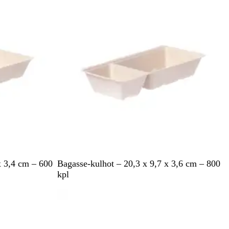
e
a
V
x 3,4 cm – 600
Bagasse-kulhot – 20,3 x 9,7 x 3,6 cm – 800
a
kpl
a
Tilapäisesti lopussa
l
e
a
n