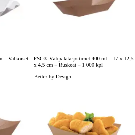
R
m – Valkoiset –
FSC® Välipalatarjottimet 400 ml – 17 x 12,5
u
x 4,5 cm – Ruskeat – 1 000 kpl
s
Better by Design
k
e
a