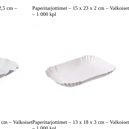
V
 2,5 cm –
Paperitarjottimet – 15 x 23 x 2 cm – Valkoiset
a
– 1 000 kpl
l
k
o
i
n
e
n
V
4 cm – Valkoiset
Paperitarjottimet – 13 x 18 x 3 cm – Valkoiset
a
– 1 000 kpl