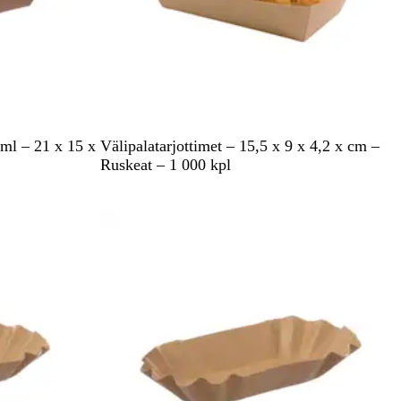
R
ml – 21 x 15 x
Välipalatarjottimet – 15,5 x 9 x 4,2 x cm –
u
Ruskeat – 1 000 kpl
s
k
Tilapäisesti lopussa
e
a