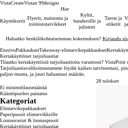
VistaCreate
Vistan 99designs
Kyltit,
Flyerit, mainonta ja
Tarrat ja
V
Käyntikortit
banderollit ja
toimistotarvikkeet
etiketit
ja
julisteet
Dia
Haluatko henkilökohtaisemman kokemuksen?
Kirjaudu sisä
1
/
Etusivu
Pakkaukset
Takeaway-elintarvikepakkaukset
Kertakäytt
1
Kertakäyttöiset tarjoiluastiat
Tilaatko kertakäyttöisiä tarjoiluastioita varastoon? VistaPrin
Tarjoiluastiavalikoimastamme löydät kaiken tarvitsemasi, pinno
paljon muuta, ja juuri haluamasi määrän.
Siir
28 tulokset
Ei minimitilausmäärää
Kääntöpuolen painatus
Kategoriat
Elintarvikepakkaukset
Paperipussit elintarvikkeille
Lounasrasiat & lounaspussit
Kertakäyttöiset tarjoiluastiat