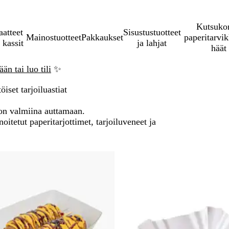
Kutsukor
aatteet
Sisustustuotteet
Mainostuotteet
Pakkaukset
paperitarvik
 kassit
ja lahjat
häät
än tai luo tili
✨
öiset tarjoiluastiat
t on valmiina auttamaan.
itetut paperitarjottimet, tarjoiluveneet ja
ry suoraan suodatettuihin tuloksiin