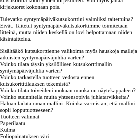
kutsukorttia kohti yhden kirjekuoren. Voit myös jättää
kirjekuoret kokonaan pois.
Tulevatko syntymäpäiväkutsukorttini valmiiksi taitettuina?
Eivät. Taitetut syntymäpäiväkutsukorttimme toimitetaan
litteinä, mutta niiden keskellä on lovi helpottamaan niiden
käsintaittelua.
Sisältääkö kutsukorttienne valikoima myös hauskoja malleja
aikuisten syntymäpäiväjuhlia varten?
Voinko tilata täysin yksilöllisen kutsukorttimallin
syntymäpäiväjuhlia varten?
Voinko tarkastella tuotteen vedosta ennen
kutsukorttitilauksen tekemistä?
Voinko tilata toiveideni mukaan muokatun näytekappaleen?
Voinko suunnitella muita yhteensopivia juhlatarvikkeita?
Haluan ladata oman mallini. Kuinka varmistan, että mallini
sopii lopputuotteeseen?
Tuotteen valinnat
Paperilaatu
Kulma
Foliopainatuksen väri