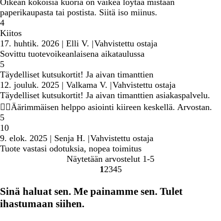
Oikean kokoisia kuoria on vaikea löytää mistään
paperikaupasta tai postista. Siitä iso miinus.
4
Kiitos
17. huhtik. 2026
|
Elli V.
|
Vahvistettu ostaja
Sovittu tuotevoikeanlaisena aikataulussa
5
Täydelliset kutsukortit! Ja aivan timanttien
12. jouluk. 2025
|
Valkama V.
|
Vahvistettu ostaja
Täydelliset kutsukortit! Ja aivan timanttien asiakaspalvelu.
👌🏼Äärimmäisen helppo asiointi kiireen keskellä. Arvostan.
5
10
9. elok. 2025
|
Senja H.
|
Vahvistettu ostaja
Tuote vastasi odotuksia, nopea toimitus
Näytetään arvostelut
1-5
1
2
3
4
5
Siirry
Siirry
Siirry
Siirry
Siirry
sivulle
sivulle
sivulle
sivulle
sivulle
Sinä haluat sen. Me painamme sen. Tulet
ihastumaan siihen.