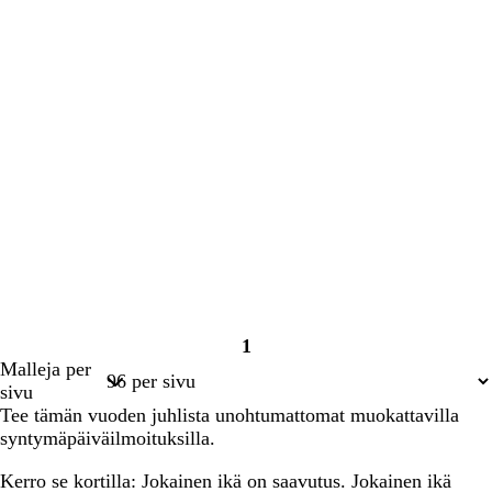
1
Sivu
Malleja per
1
sivu
Tee tämän vuoden juhlista unohtumattomat muokattavilla
syntymäpäiväilmoituksilla.
Kerro se kortilla: Jokainen ikä on saavutus. Jokainen ikä