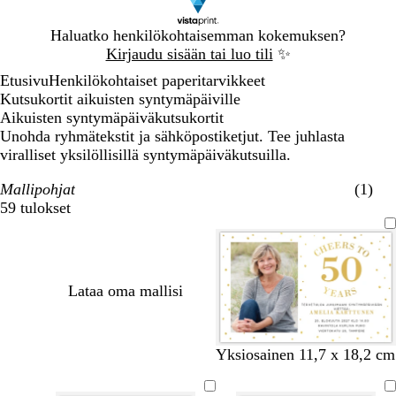
Dia
Haluatko henkilökohtaisemman kokemuksen?
1
Kirjaudu sisään tai luo tili
✨
/
Etusivu
Henkilökohtaiset paperitarvikkeet
1
Kutsukortit aikuisten syntymäpäiville
Aikuisten syntymäpäiväkutsukortit
Unohda ryhmätekstit ja sähköpostiketjut. Tee juhlasta
viralliset yksilöllisillä syntymäpäiväkutsuilla.
Mallipohjat
(1)
59 tulokset
Suodattimet
Lataa oma mallisi
v
m
Yksiosainen 11,7 x 18,2 cm
a
u
l
s