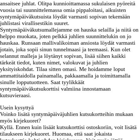
ansaitsee juhlat. Olitpa kunnioittamassa sukulaisen pyöreitä
vuosia tai suunnittelemassa omia pippaloitasi, aikuisten
syntymäpäiväkutsuista löydät varmasti sopivan tekemään
juhlistasi virallisestikin suuret.
Syntymäpäiväkutsumallejamme on hauska selailla ja niitä on
helppo muokata, joten pelkkä juhlien suunnittelukin on jo
hauskaa. Runsaan mallivalikoiman ansiosta löydät varmasti
jotain, joka sopii sinun tunnelmaasi ja teemaasi. Kun olet
selannut malleja ja löytänyt sopivan, lisää siihen kaikki
tärkeät tiedot, kuten nimet, valokuvat ja juhlien
yksityiskohdat. Tilaa sitten omasi. Me hoidamme loput
ammattitaidolla painamalla, pakkaamalla ja toimittamalla
sinulle lopputuotteen. Saat tyylikkäät
syntymäpäiväkutsukorttisi valmiina innostamaan
kutsuvieraasi.
Usein kysyttyä
Voinko lisätä syntymäpäiväjuhlien kutsukortteihin mukaan
myös kirjekuoret?
Kyllä. Ennen kuin lisäät kutsukorttisi ostoskoriin, voit lisätä
tilaukseen kirjekuoret. Huomaa, että saat jokaista