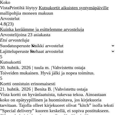
Koko
VistaPrintiltä löytyy
Kutsukortit aikuisten syntymäpäiville
mallipohjia moneen makuun
Arvostelut
23
4.8
(
23
)
arvostelua
Kuinka keräämme ja esittelemme arvosteluja
Arvostelijoina 23 asiakasta
Omat
hakusyötteet
Suodatusperuste
Lajitteluperuste
5
Kutsukortti
30. huhtik. 2026
|
tuula m.
|
Vahvistettu ostaja
Toiveiden mukainen. Hyvä jälki ja nopea toimitus.
5
Kortti onnistuin erinomaisesti
21. huhtik. 2026
|
Benita B.
|
Vahvistettu ostaja
Vista kortti on hyvänlaatuista, tukevaa tekoa. Ainoastaan
koko on epätyypillinen ja huomioitava, jos kirjekuoria
tarvitaan. Tajolla olleet kirjekuoret olivat ”kitch” isolla teksti
”Special delivery” kuoren keskellä, ei sopiva postitukseen.