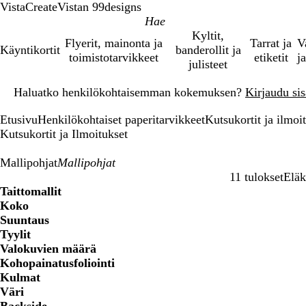
VistaCreate
Vistan 99designs
Kyltit,
Flyerit, mainonta ja
Tarrat ja
V
Käyntikortit
banderollit ja
toimistotarvikkeet
etiketit
ja
julisteet
Dia
Haluatko henkilökohtaisemman kokemuksen?
Kirjaudu sisä
1
/
Etusivu
Henkilökohtaiset paperitarvikkeet
Kutsukortit ja ilmoi
1
Kutsukortit ja Ilmoitukset
Mallipohjat
11 tulokset
Eläk
Suodattimet
Taittomallit
Koko
Suuntaus
Tyylit
Valokuvien määrä
Kohopainatusfoliointi
Kulmat
Väri