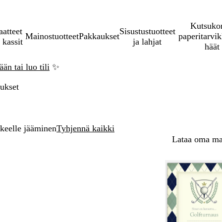
Kutsukor
aatteet
Sisustustuotteet
Mainostuotteet
Pakkaukset
paperitarvik
 kassit
ja lahjat
häät
än tai luo tili
✨
tukset
keelle jääminen
Tyhjennä kaikki
Lataa oma mal