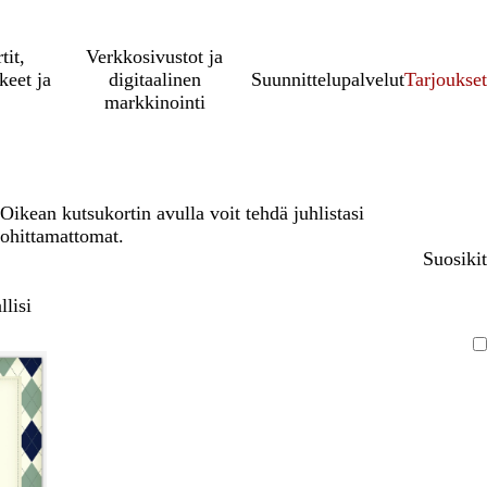
tit,
Verkkosivustot ja
keet ja
digitaalinen
Suunnittelupalvelut
Tarjoukset
markkinointi
Oikean kutsukortin avulla voit tehdä juhlistasi
ohittamattomat.
Suosikit
lisi