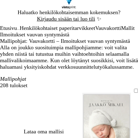
Dia
Haluatko henkilökohtaisemman kokemuksen?
1
Kirjaudu sisään tai luo tili
✨
/
Etusivu
Henkilökohtaiset paperitarvikkeet
Vauvakortti
Mallit
1
...
Ilmoitukset vauvan syntymästä
Mallipohjat: Vauvakortti – Ilmoitukset vauvan syntymästä
Alla on joukko suosituimpia mallipohjiamme: voit valita
yhden niistä tai tutustua muihin vaihtoehtoihin selaamalla
mallivalikoimaamme. Kun olet löytänyt suosikkisi, voit lisätä
haluamasi yksityiskohdat verkkosuunnittelutyökalussamme.
Mallipohjat
208 tulokset
Suodattimet
Lataa oma mallisi