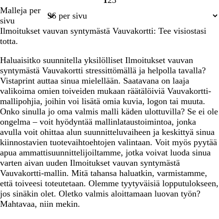
1
2
3
Sivu
Sivu
Sivu
Malleja per
1
2
3
sivu
Ilmoitukset vauvan syntymästä Vauvakortti: Tee visiostasi
totta.
Haluaisitko suunnitella yksilölliset Ilmoitukset vauvan
syntymästä Vauvakortti stressittömällä ja helpolla tavalla?
Vistaprint auttaa sinua mielellään. Saatavana on laaja
valikoima omien toiveiden mukaan räätälöiviä Vauvakortti-
mallipohjia, joihin voi lisätä omia kuvia, logon tai muuta.
Onko sinulla jo oma valmis malli käden ulottuvilla? Se ei ole
ongelma – voit hyödyntää mallinlataustoimintoa, jonka
avulla voit ohittaa alun suunnitteluvaiheen ja keskittyä sinua
kiinnostavien tuotevaihtoehtojen valintaan. Voit myös pyytää
apua ammattisuunnittelijoiltamme, jotka voivat luoda sinua
varten aivan uuden Ilmoitukset vauvan syntymästä
Vauvakortti-mallin. Mitä tahansa haluatkin, varmistamme,
että toiveesi toteutetaan. Olemme tyytyväisiä lopputulokseen,
jos sinäkin olet. Oletko valmis aloittamaan luovan työn?
Mahtavaa, niin mekin.