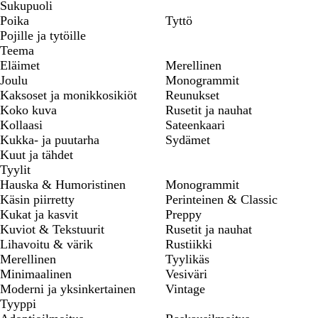
Sukupuoli
Poika
Tyttö
Pojille ja tytöille
Teema
Eläimet
Merellinen
Joulu
Monogrammit
Kaksoset ja monikkosikiöt
Reunukset
Koko kuva
Rusetit ja nauhat
Kollaasi
Sateenkaari
Kukka- ja puutarha
Sydämet
Kuut ja tähdet
Tyylit
Hauska & Humoristinen
Monogrammit
Käsin piirretty
Perinteinen & Classic
Kukat ja kasvit
Preppy
Kuviot & Tekstuurit
Rusetit ja nauhat
Lihavoitu & värik
Rustiikki
Merellinen
Tyylikäs
Minimaalinen
Vesiväri
Moderni ja yksinkertainen
Vintage
Tyyppi