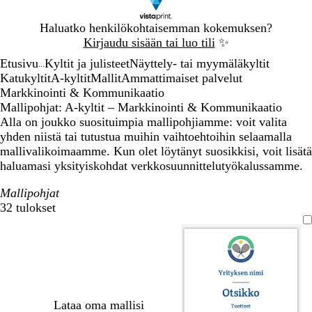
Dia
Haluatko henkilökohtaisemman kokemuksen?
1
Kirjaudu sisään tai luo tili
✨
/
Etusivu
Kyltit ja julisteet
Näyttely- tai myymäläkyltit
1
...
Katukyltit
A-kyltit
Mallit
Ammattimaiset palvelut
Markkinointi & Kommunikaatio
Mallipohjat: A-kyltit – Markkinointi & Kommunikaatio
Alla on joukko suosituimpia mallipohjiamme: voit valita
yhden niistä tai tutustua muihin vaihtoehtoihin selaamalla
mallivalikoimaamme. Kun olet löytänyt suosikkisi, voit lisätä
haluamasi yksityiskohdat verkkosuunnittelutyökalussamme.
Mallipohjat
32 tulokset
Suodattimet
Lataa oma mallisi