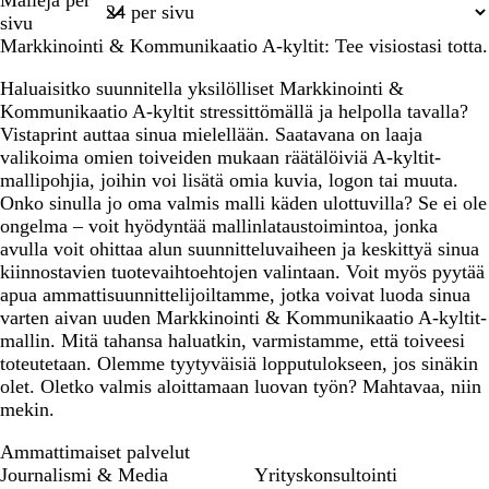
Malleja per
1
sivu
Markkinointi & Kommunikaatio A-kyltit: Tee visiostasi totta.
Haluaisitko suunnitella yksilölliset Markkinointi &
Kommunikaatio A-kyltit stressittömällä ja helpolla tavalla?
Vistaprint auttaa sinua mielellään. Saatavana on laaja
valikoima omien toiveiden mukaan räätälöiviä A-kyltit-
mallipohjia, joihin voi lisätä omia kuvia, logon tai muuta.
Onko sinulla jo oma valmis malli käden ulottuvilla? Se ei ole
ongelma – voit hyödyntää mallinlataustoimintoa, jonka
avulla voit ohittaa alun suunnitteluvaiheen ja keskittyä sinua
kiinnostavien tuotevaihtoehtojen valintaan. Voit myös pyytää
apua ammattisuunnittelijoiltamme, jotka voivat luoda sinua
varten aivan uuden Markkinointi & Kommunikaatio A-kyltit-
mallin. Mitä tahansa haluatkin, varmistamme, että toiveesi
toteutetaan. Olemme tyytyväisiä lopputulokseen, jos sinäkin
olet. Oletko valmis aloittamaan luovan työn? Mahtavaa, niin
mekin.
Ammattimaiset palvelut
Journalismi & Media
Yrityskonsultointi