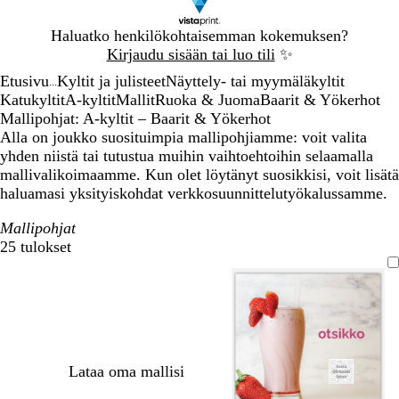
Dia
Haluatko henkilökohtaisemman kokemuksen?
1
Kirjaudu sisään tai luo tili
✨
/
Etusivu
Kyltit ja julisteet
Näyttely- tai myymäläkyltit
1
...
Katukyltit
A-kyltit
Mallit
Ruoka & Juoma
Baarit & Yökerhot
Mallipohjat: A-kyltit – Baarit & Yökerhot
Alla on joukko suosituimpia mallipohjiamme: voit valita
yhden niistä tai tutustua muihin vaihtoehtoihin selaamalla
mallivalikoimaamme. Kun olet löytänyt suosikkisi, voit lisätä
haluamasi yksityiskohdat verkkosuunnittelutyökalussamme.
Mallipohjat
25 tulokset
Suodattimet
Lataa oma mallisi