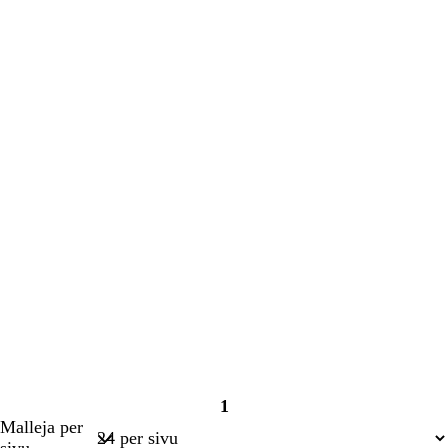
1
Sivu
Malleja per
1