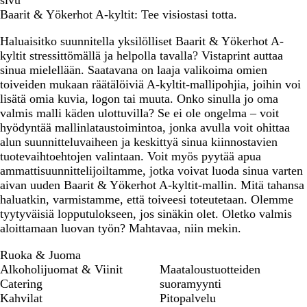
sivu
Baarit & Yökerhot A-kyltit: Tee visiostasi totta.
Haluaisitko suunnitella yksilölliset Baarit & Yökerhot A-
kyltit stressittömällä ja helpolla tavalla? Vistaprint auttaa
sinua mielellään. Saatavana on laaja valikoima omien
toiveiden mukaan räätälöiviä A-kyltit-mallipohjia, joihin voi
lisätä omia kuvia, logon tai muuta. Onko sinulla jo oma
valmis malli käden ulottuvilla? Se ei ole ongelma – voit
hyödyntää mallinlataustoimintoa, jonka avulla voit ohittaa
alun suunnitteluvaiheen ja keskittyä sinua kiinnostavien
tuotevaihtoehtojen valintaan. Voit myös pyytää apua
ammattisuunnittelijoiltamme, jotka voivat luoda sinua varten
aivan uuden Baarit & Yökerhot A-kyltit-mallin. Mitä tahansa
haluatkin, varmistamme, että toiveesi toteutetaan. Olemme
tyytyväisiä lopputulokseen, jos sinäkin olet. Oletko valmis
aloittamaan luovan työn? Mahtavaa, niin mekin.
Ruoka & Juoma
Alkoholijuomat & Viinit
Maataloustuotteiden
Catering
suoramyynti
Kahvilat
Pitopalvelu