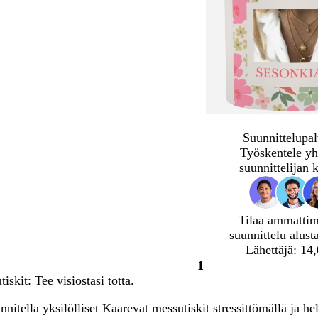
Suunnittelupal
Työskentele yh
suunnittelijan 
Tilaa ammatti
suunnittelu alust
Lähettäjä: 14
1
Sivu
skit: Tee visiostasi totta.
1
nitella yksilölliset Kaarevat messutiskit stressittömällä ja hel