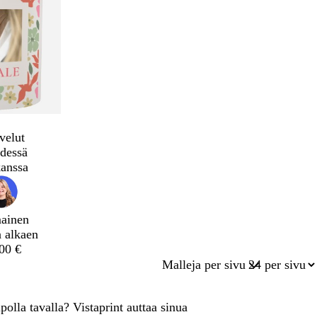
velut
dessä
kanssa
mainen
a alkaen
,00 €
Malleja per sivu
polla tavalla? Vistaprint auttaa sinua