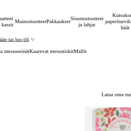
Kutsukor
aatteet
Sisustustuotteet
Mainostuotteet
Pakkaukset
paperitarvik
 kassit
ja lahjat
häät
än tai luo tili
✨
ja messuseinät
Kaarevat messutiskit
Mallit
Lataa oma mal