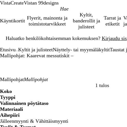
VistaCreate
Vistan 99designs
Kyltit,
Flyerit, mainonta ja
Tarrat ja
V
Käyntikortit
banderollit ja
toimistotarvikkeet
etiketit
ja
julisteet
Dia
Haluatko henkilökohtaisemman kokemuksen?
Kirjaudu sisä
1
/
Etusivu
Kyltit ja julisteet
Näyttely- tai myymäläkyltit
Taustat 
1
...
Mallipohjat: Kaarevat messutiskit –
Mallipohjat
1 tulos
Suodattimet
Koko
Tyyppi
Valinnainen pöytätaso
Materiaali
Aihepiiri
Jälleenmyynti & Vähittäismyynti