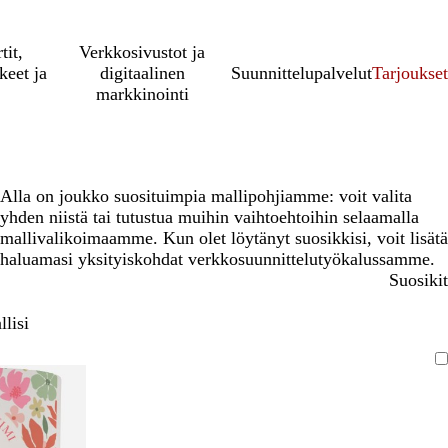
tit,
Verkkosivustot ja
keet ja
digitaalinen
Suunnittelupalvelut
Tarjoukset
markkinointi
Alla on joukko suosituimpia mallipohjiamme: voit valita
yhden niistä tai tutustua muihin vaihtoehtoihin selaamalla
mallivalikoimaamme. Kun olet löytänyt suosikkisi, voit lisätä
haluamasi yksityiskohdat verkkosuunnittelutyökalussamme.
Suosikit
lisi