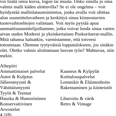
voi lisätä omia kuvia, logon tai muuta. Onko sinulla jo oma
valmis malli käden ulottuvilla? Se ei ole ongelma – voit
hyödyntää mallinlataustoimintoa, jonka avulla voit ohittaa
alun suunnitteluvaiheen ja keskittyä sinua kiinnostavien
tuotevaihtoehtojen valintaan. Voit myös pyytää apua
ammattisuunnittelijoiltamme, jotka voivat luoda sinua varten
aivan uuden Moderni ja yksinkertainen Puskuritarrat-mallin.
Mitä tahansa haluatkin, varmistamme, että toiveesi
toteutetaan. Olemme tyytyväisiä lopputulokseen, jos sinäkin
olet. Oletko valmis aloittamaan luovan työn? Mahtavaa, niin
mekin.
Aihepiiri
Ammattimaiset palvelut
Kauneus & Kylpylät
Autot & Kuljetus
Kotitalouspalvelut
Jälleenmyynti &
Lemmikit & Eläintenhoito
Vähittäismyynti
Rakentaminen ja kiinteistöt
Tyylit & Teemat
Hauska & Humoristinen
Lihavoitu & värik
Konservatiivinen
Retro & Vintage
Arvostelut
8
4.1
(
8
)