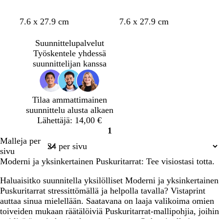
r
a
s
e
a
m
e
m
n
a
n
e
a
m
t
m
m
s
s
m
7.6 x 27.9 cm
7.6 x 27.9 cm
a
h
n
s
l
n
u
u
u
u
i
i
u
a
a
r
i
o
s
s
m
s
s
n
n
s
Suunnittelupalvelut
r
u
n
n
i
t
m
t
t
i
i
t
Työskentele yhdessä
m
s
i
i
n
a
a
a
a
n
v
a
suunnittelijan kanssa
a
k
n
n
i
n
e
i
a
e
e
v
n
h
n
h
a
n
i
e
a
r
h
n
Tilaa ammattimainen
r
e
r
suunnittelu alusta alkaen
m
ä
e
Lähettäjä: 14,00 €
a
ä
1
a
Sivu
Malleja per
1
sivu
Moderni ja yksinkertainen Puskuritarrat: Tee visiostasi totta.
Haluaisitko suunnitella yksilölliset Moderni ja yksinkertainen
Puskuritarrat stressittömällä ja helpolla tavalla? Vistaprint
auttaa sinua mielellään. Saatavana on laaja valikoima omien
toiveiden mukaan räätälöiviä Puskuritarrat-mallipohjia, joihin