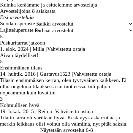
arvostelua
Kuinka keräämme ja esittelemme arvosteluja
Arvostelijoina 8 asiakasta
Omat
hakusyötteet
Suodatusperuste
Lajitteluperuste
5
Puskuritarrat jatkoon
1. elok. 2024
|
Milla
|
Vahvistettu ostaja
Aivan täydelliset!
5
Ensimmäinen tilaus
14. huhtik. 2016
|
Gustavus1523
|
Vahvistettu ostaja
Tilasin ensimmäisen kerran, olen tyytyväinen kaikkeen. Ei
ollut ongelmia tilauksessa tai tuotteessa. tuli paljon
nopeammin kuin luvattiin.
3
Kohtuullisen hyvä
19. lokak. 2015
|
Reima
|
Vahvistettu ostaja
Tilattu tarra oli väriltään hyvä. Kestävyys askarruttaa ja
merkin leikkaus olisi voinut olla valmiina, nyt pitää saksia.
Näytetään arvostelut
6-8