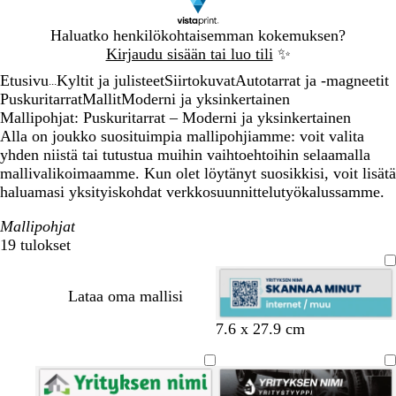
Dia
Haluatko henkilökohtaisemman kokemuksen?
1
Kirjaudu sisään tai luo tili
✨
/
Etusivu
Kyltit ja julisteet
Siirtokuvat
Autotarrat ja -magneetit
1
...
Puskuritarrat
Mallit
Moderni ja yksinkertainen
Mallipohjat: Puskuritarrat – Moderni ja yksinkertainen
Alla on joukko suosituimpia mallipohjiamme: voit valita
yhden niistä tai tutustua muihin vaihtoehtoihin selaamalla
mallivalikoimaamme. Kun olet löytänyt suosikkisi, voit lisätä
haluamasi yksityiskohdat verkkosuunnittelutyökalussamme.
Mallipohjat
19 tulokset
Suodattimet
Lataa oma mallisi
v
v
t
k
p
7.6 x 27.9 cm
a
a
u
e
u
a
a
m
l
n
l
l
m
t
a