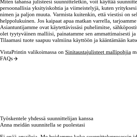
Miten tahansa julisteesi suunnitteletkin, voit käyttää suunnit
persoonallisia yksityiskohtia ja viimeistelyjä, kuten yritykses
nimen ja paljon muuta. Varmista kuitenkin, että viestisi on se
helppolukuinen. Jos kaipaat apua matkan varrella, tarjoamme
Asiantuntijamme ovat käytettävissäsi puhelimitse, sähköpostit
olet tyytyväinen malliisi, painatamme sen ammattimaisesti ja
Tilaamasi tuote saapuu valmiina käyttöön ja kääntämään katse
VistaPrintin valikoimassa on
Sinitaustajulisteet mallipohjia
mo
FAQs
Työskentele yhdessä suunnittelijan kanssa
Anna meidän suunnitella se puolestasi
Ei enää arvailuja. Me hoidamme koko suunnitteluprosessin ide