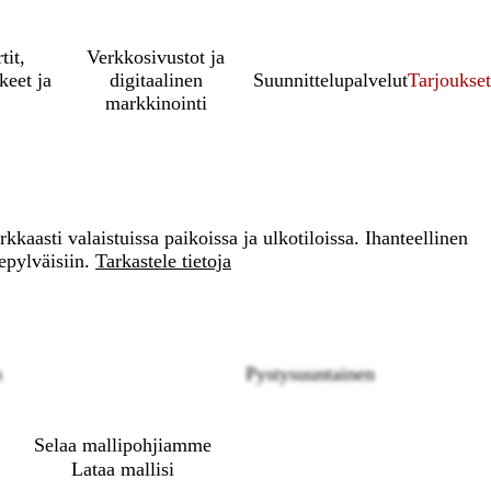
tit,
Verkkosivustot ja
keet ja
digitaalinen
Suunnittelupalvelut
Tarjoukset
markkinointi
rkkaasti valaistuissa paikoissa ja ulkotiloissa. Ihanteellinen
tepylväisiin.
Tarkastele tietoja
Loading
n
Pystysuuntainen
options
Selaa mallipohjiamme
Lataa mallisi