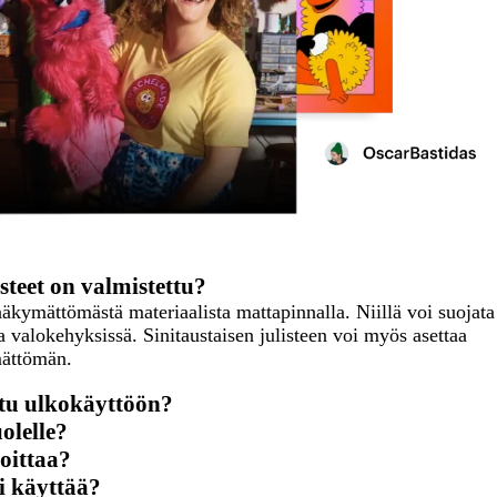
isteet on valmistettu?
näkymättömästä materiaalista mattapinnalla. Niillä voi suojata
a valokehyksissä. Sinitaustaisen julisteen voi myös asettaa
ymättömän.
ettu ulkokäyttöön?
olelle?
joittaa?
si käyttää?