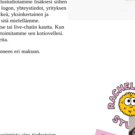
telustudiotamme lisäksesi siihen
i logon, yhteystiedot, yrityksen
lkeä, yksinkertainen ja
 sitä mielellämme.
se tai live-chatin kautta. Kun
 toimitamme sen kotiovellesi.
ita.
neen eri makuun.
oinnista aina tiedostojen