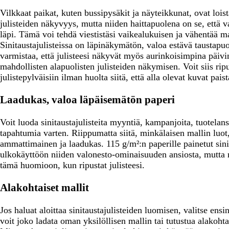
u
a
a
r
a
r
Vilkkaat paikat, kuten bussipysäkit ja näyteikkunat, ovat loi
n
r
r
m
r
e
julisteiden näkyvyys, mutta niiden haittapuolena on se, että 
a
m
m
a
m
ä
läpi. Tämä voi tehdä viestistäsi vaikealukuisen ja vähentää m
i
a
a
a
a
Sinitaustajulisteissa on läpinäkymätön, valoa estävä taustapuol
n
a
a
a
varmistaa, että julisteesi näkyvät myös aurinkoisimpina päivi
e
mahdollisten alapuolisten julisteiden näkymisen. Voit siis ripus
n
julistepylväisiin ilman huolta siitä, että alla olevat kuvat paist
Laadukas, valoa läpäisemätön paperi
Voit luoda sinitaustajulisteita myyntiä, kampanjoita, tuotelans
tapahtumia varten. Riippumatta siitä, minkälaisen mallin luot,
ammattimainen ja laadukas. 115 g/m²:n paperille painetut sinit
ulkokäyttöön niiden valonesto-ominaisuuden ansiosta, mutta n
tämä huomioon, kun ripustat julisteesi.
Alakohtaiset mallit
Jos haluat aloittaa sinitaustajulisteiden luomisen, valitse ens
voit joko ladata oman yksilöllisen mallin tai tutustua alakoht