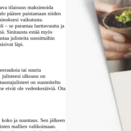
n
s
n
a
h
i
m
stava tilaisuus maksimoida
v
k
i
i
r
n
a
valo pääsee paistamaan niiden
i
e
n
n
e
e
a
ainoksesi vaikutusta.
h
a
e
e
ä
n
i – se parantaa luettavuutta ja
r
n
n
nä. Sinitausta estää myös
e
taa julisteita suosittuihin
ä
aisivat läpi.
eerauksia tai suuria
 julisteesi ulkoasu on
austajulisteet on suunniteltu
e eivät ole vedenkestäviä. Ota
in koko ja suuntaus. Sen jälkeen
aisten mallien valikoimaan.