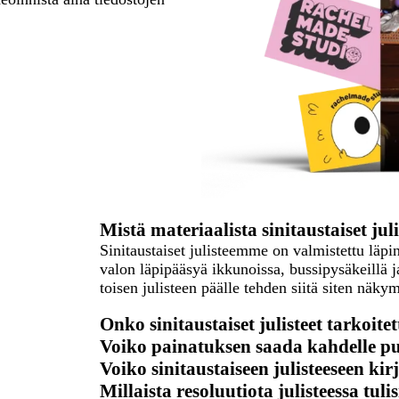
Mistä materiaalista sinitaustaiset jul
Sinitaustaiset julisteemme on valmistettu läpi
valon läpipääsyä ikkunoissa, bussipysäkeillä j
toisen julisteen päälle tehden siitä siten näk
Onko sinitaustaiset julisteet tarkoit
Voiko painatuksen saada kahdelle pu
Voiko sinitaustaiseen julisteeseen kir
Millaista resoluutiota julisteessa tuli