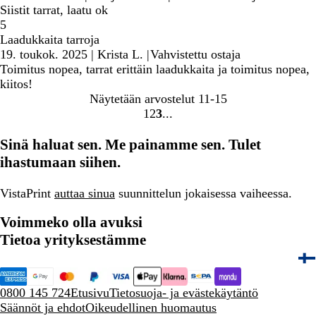
Siistit tarrat, laatu ok
5
Laadukkaita tarroja
19. toukok. 2025
|
Krista L.
|
Vahvistettu ostaja
Toimitus nopea, tarrat erittäin laadukkaita ja toimitus nopea,
kiitos!
Näytetään arvostelut
11-15
1
2
3
Siirry
Siirry
Siirry
sivulle
sivulle
sivulle
Sinä haluat sen. Me painamme sen. Tulet
ihastumaan siihen.
VistaPrint
auttaa sinua
suunnittelun jokaisessa vaiheessa.
Voimmeko olla avuksi
Tietoa yrityksestämme
0800 145 724
Etusivu
Tietosuoja- ja evästekäytäntö
Säännöt ja ehdot
Oikeudellinen huomautus