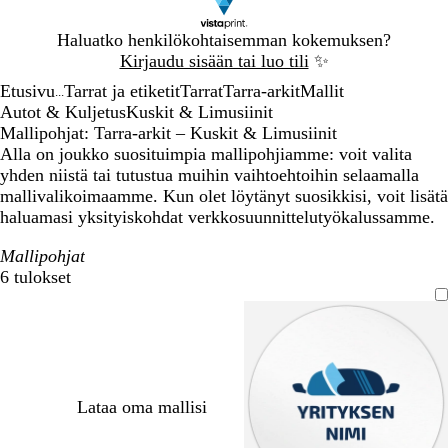
Dia
Haluatko henkilökohtaisemman kokemuksen?
1
Kirjaudu sisään tai luo tili
✨
/
Etusivu
Tarrat ja etiketit
Tarrat
Tarra-arkit
Mallit
1
...
Autot & Kuljetus
Kuskit & Limusiinit
Mallipohjat: Tarra-arkit – Kuskit & Limusiinit
Alla on joukko suosituimpia mallipohjiamme: voit valita
yhden niistä tai tutustua muihin vaihtoehtoihin selaamalla
mallivalikoimaamme. Kun olet löytänyt suosikkisi, voit lisätä
haluamasi yksityiskohdat verkkosuunnittelutyökalussamme.
Mallipohjat
6 tulokset
Suodattimet
Lataa oma mallisi