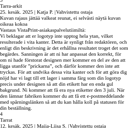
Tarra-arkit
25. kesäk. 2025
|
Katja P.
|
Vahvistettu ostaja
Kuvan rajaus jättää valkeat reunat, ei selvästi näytä kuvan
oikeaa kokoa
Vastaus VistaPrint-asiakaspalvelutiimiltä:
Vi beklagar att er logotyp inte upptog hela ytan, vilket
resulterade i vita kanter. Detta är synligt från redaktören, och
enligt din beskrivning är det erhållna resultatet troget det som
begärdes. Sanningen är att ni har anpassat den korrekt, för
om ni hade förstorat designen mer kommer en del av den att
ligga utanför ”prickarna”, och därför kommer den inte att
tryckas. För att undvika dessa vita kanter och för att göra dig
nöjd har vi lagt till ett lager i samma färg som din logotyp
precis under designen så att din etikett har en enda gul
bakgrund. Ni kommer att få era nya etiketter den 3 juli. När
den lämnar fabriken kommer du att få ett e-postmeddelande
med spårningslänken så att du kan hålla koll på statusen för
din beställning.
4
Tarrat
12. kesäk. 2025
|
Maija-Liisa S.
|
Vahvistettu ostaja