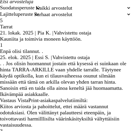
Omat
hakusyötteet
Suodatusperuste
Lajitteluperuste
5
Tarrat
21. lokak. 2025
|
Pia K.
|
Vahvistettu ostaja
Kauniita ja toimivia moneen käyttöön.
1
Enpä olisi tilannut. .
25. elok. 2025
|
Essi S.
|
Vahvistettu ostaja
. . Jos olisin huomannut jostain että kysessä ei suinkaan ole
hinta TARRA-ARKILLE vaan yhdelle tarralle. Täytynee
käydä optikolla, kun ei tilausvaiheessa osunut silmään
missään että tämä on arkilla olevan yhden tarran hinta.
Sanoisin että en taida olla ainoa keneltä jää huomaamatta.
Ikävämpää asiakkaalle.
Vastaus VistaPrint-asiakaspalvelutiimiltä:
Kiitos arviosta ja pahoittelut, ettei määrä vastannut
odotuksiasi. Olen välittänyt palautteesi eteenpäin, ja
toivottavasti harmilllisilta väärinkäsityksiltä vältyttäisiin
vastaisuudessa.
3