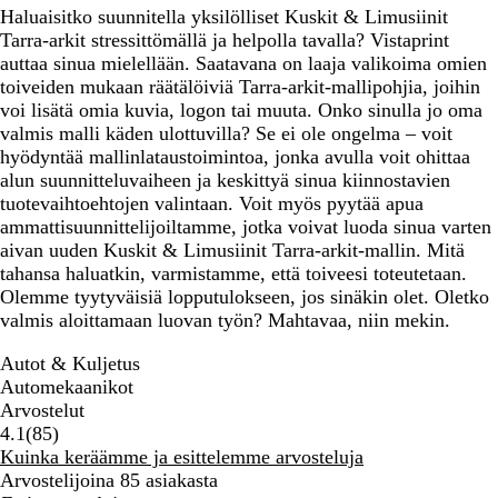
Haluaisitko suunnitella yksilölliset Kuskit & Limusiinit
n
o
s
a
Tarra-arkit stressittömällä ja helpolla tavalla? Vistaprint
i
l
k
r
auttaa sinua mielellään. Saatavana on laaja valikoima omien
n
e
e
m
toiveiden mukaan räätälöiviä Tarra-arkit-mallipohjia, joihin
e
t
a
a
voi lisätä omia kuvia, logon tai muuta. Onko sinulla jo oma
n
t
a
valmis malli käden ulottuvilla? Se ei ole ongelma – voit
i
hyödyntää mallinlataustoimintoa, jonka avulla voit ohittaa
alun suunnitteluvaiheen ja keskittyä sinua kiinnostavien
tuotevaihtoehtojen valintaan. Voit myös pyytää apua
ammattisuunnittelijoiltamme, jotka voivat luoda sinua varten
aivan uuden Kuskit & Limusiinit Tarra-arkit-mallin. Mitä
tahansa haluatkin, varmistamme, että toiveesi toteutetaan.
Olemme tyytyväisiä lopputulokseen, jos sinäkin olet. Oletko
valmis aloittamaan luovan työn? Mahtavaa, niin mekin.
Autot & Kuljetus
Automekaanikot
Arvostelut
85
4.1
(
85
)
arvostelua
Kuinka keräämme ja esittelemme arvosteluja
Arvostelijoina 85 asiakasta