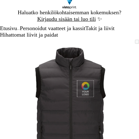
Dia
Haluatko henkilökohtaisemman kokemuksen?
1
Kirjaudu sisään tai luo tili
✨
/
Etusivu
Personoidut vaatteet ja kassit
Takit ja liivit
1
...
Hihattomat liivit ja paidat
Dia
Zoomattava
Lähennetty
Voit
Laajenna
1
kuva
minimi
lähentää
klikkaamalla
/
ja
1
loitontaa
kuvaa
plus-
ja
miinus-
näppäimillä
ja
panoroida
nuolinäppäinten
avulla