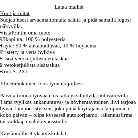
n
r
i
Lataa mallisi
i
m
h
Koot ja mitat
n
a
r
Suojaa itsesi arvaamattomalta säältä ja pidä samalla logosi
e
a
e
näkyvillä.
n
ä
VistaPrintin oma tuote
Ulkopinta: 100 % polyesteriä
Täyte: 90 % ankanuntuvaa, 10 % höyheniä
Eristetty ja vettä hylkivä
2 isoa vetoketjullista etutaskua
2 vetoketjullista sisätaskua
Koot S–2XL
Yhdenmukainen look työntekijöillesi
Päivitä tiimisi työvaatetus tällä yksilöidyllä untuvaliivillä.
Tämä tyylikäs ankanuntuva- ja höyhentäytteinen liivi tarjoaa
hyvän lämpöeristyksen, joka pitää käyttäjänsä lämpimänä
koko päivän – olipa kyseessä autokorjaamo, rakennusfirma
tai vaikkapa valokuvausstudio.
Käytännölliset yksityiskohdat