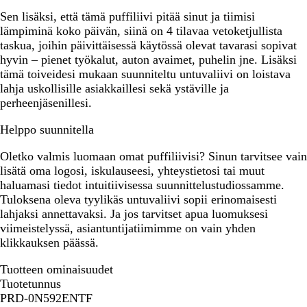
Sen lisäksi, että tämä puffiliivi pitää sinut ja tiimisi
lämpiminä koko päivän, siinä on 4 tilavaa vetoketjullista
taskua, joihin päivittäisessä käytössä olevat tavarasi sopivat
hyvin – pienet työkalut, auton avaimet, puhelin jne. Lisäksi
tämä toiveidesi mukaan suunniteltu untuvaliivi on loistava
lahja uskollisille asiakkaillesi sekä ystäville ja
perheenjäsenillesi.
Helppo suunnitella
Oletko valmis luomaan omat puffiliivisi? Sinun tarvitsee vain
lisätä oma logosi, iskulauseesi, yhteystietosi tai muut
haluamasi tiedot intuitiivisessa suunnittelustudiossamme.
Tuloksena oleva tyylikäs untuvaliivi sopii erinomaisesti
lahjaksi annettavaksi. Ja jos tarvitset apua luomuksesi
viimeistelyssä, asiantuntijatiimimme on vain yhden
klikkauksen päässä.
Tuotteen ominaisuudet
Tuotetunnus
PRD-0N592ENTF