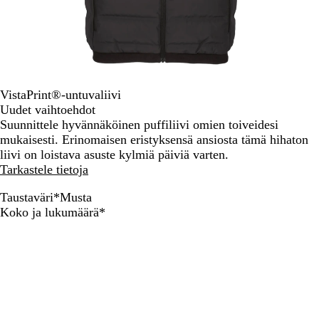
VistaPrint®-untuvaliivi
Uudet vaihtoehdot
Suunnittele hyvännäköinen puffiliivi omien toiveidesi
mukaisesti. Erinomaisen eristyksensä ansiosta tämä hihaton
liivi on loistava asuste kylmiä päiviä varten.
Tarkastele tietoja
Taustaväri
*
Musta
M
T
T
O
Vaaditaan
Koko ja lukumäärä
*
u
u
u
l
s
m
m
i
t
m
m
i
a
a
a
v
n
n
i
s
h
n
i
a
v